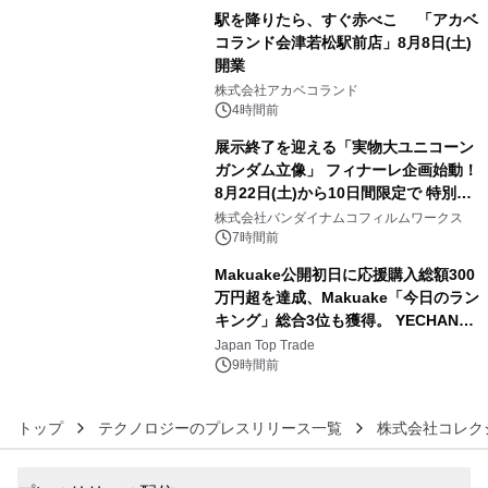
駅を降りたら、すぐ赤べこ 「アカベ
コランド会津若松駅前店」8月8日(土)
開業
4
株式会社アカベコランド
4時間前
展示終了を迎える「実物大ユニコーン
ガンダム立像」 フィナーレ企画始動！
8月22日(土)から10日間限定で 特別映
5
像『UNICORN GUNDAM Statue ―
株式会社バンダイナムコフィルムワークス
BEYOND POSSIBILITY ―』を上映！
7時間前
Makuake公開初日に応援購入総額300
万円超を達成、Makuake「今日のラン
キング」総合3位も獲得。 YECHAN音
6
浴シンギングボウル第2弾の大型サイ
Japan Top Trade
ズ（XL・2XL・3XL）を先行販売中
9時間前
トップ
テクノロジーのプレスリリース一覧
株式会社コレク