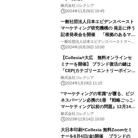
株式会社コレクシア
2024年11月26日 10:45
一般社団法人日本エビデンスベースト
マーケティング研究機構の 発足に伴う
記者発表会を開催 「根拠のあるマー
ケティング」をけん引、啓蒙すること
一般社団法人日本エビデンスベーストマーケ
ティング研究機構
を目指す
2024年10月28日 10:00
【Collexia×大広 無料オンラインセ
ミナーを開催】 ブランド復活の鍵は
「CEP(カテゴリーエントリーポイン
ト)」に あった！ ～CEP活用で“未顧
株式会社コレクシア
客”を獲得する～
2024年1月19日 11:15
“マーケティングの常識”が覆る、ビジ
ネスパーソン必携の1冊 『戦略ごっこ-
マーケティング以前の問題』12月14日
(木)発売
株式会社コレクシア
2023年12月14日 10:00
大日本印刷×Collexia 無料Zoomセミ
ナーを8月4日(金)開催 ブランドの