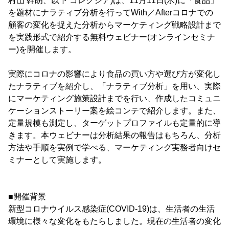
村山 幹朗、以下 コレクシア)は、11月11日(水)に「食品」
を題材にナラティブ分析を行ってWith／Afterコロナでの
顧客の変化を捉えた分析からマーケティング戦略設計まで
を実践形式で紹介する無料ウェビナー(オンラインセミナ
ー)を開催します。
実際にコロナの影響により食品の買い方や選び方が変化し
たナラティブを紹介し、「ナラティブ分析」を用い、実際
にマーケティング施策設計までを行い、作成したコミュニ
ケーションストーリー案を絵コンテで紹介します。また、
定量規模も測定し、ターゲットプロファイルも定量的に導
きます。本ウェビナーは分析結果の報告はもちろん、分析
方法や手順を実例で学べる、マーケティング実務者向けセ
ミナーとして実施します。
■開催背景
新型コロナウイルス感染症(COVID-19)は、生活者の生活
環境に様々な変化をもたらしました。現在の生活者の変化