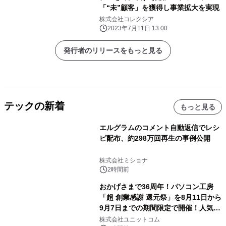
「“未”顧客」を獲得し事業拡大を実現
株式会社コレクシア
2023年7月11日 13:00
発行者のリリースをもっと見る
テックの新着
もっと見る
エルグラムのコメント自動返信でレシ
ピ配布、約298万回再生の事例公開
株式会社ミショナ
2時間前
おかげさまで36周年！パソコン工房
「超 創業感謝 還元祭」を8月11日から
9月7日までの期間限定で開催！人気の
ゲーミングPCや高性能ノートPCなど
株式会社ユニットコム