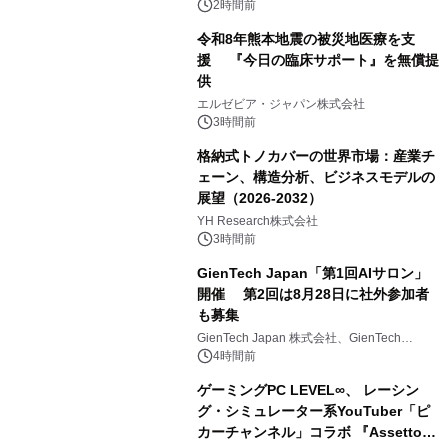
対象iiyama PCのご購入で最大3万円分
2時間前
相当を還元
令和8年熊本地震の被災地医療を支
援 『今日の臨床サポート』を無償提
供
エルゼビア・ジャパン株式会社
3時間前
格納式トノカバーの世界市場：産業チ
ェーン、構造分析、ビジネスモデルの
展望（2026-2032）
YH Research株式会社
3時間前
GienTech Japan「第1回AIサロン」
開催 第2回は8月28日に社外参加者
も募集
GienTech Japan 株式会社、GienTech
Consulting Japan 株式会社
4時間前
ゲーミングPC LEVEL∞、 レーシン
グ・シミュレーター系YouTuber「ピ
カーチャンネル」コラボ 『Assetto