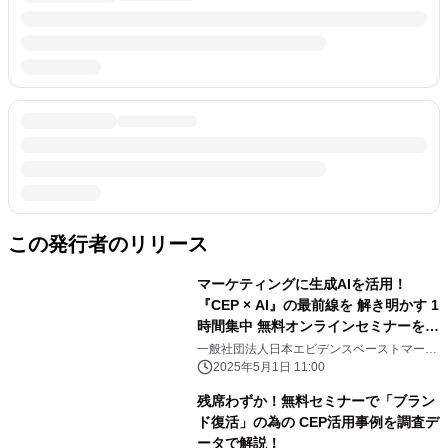
この発行者のリリース
マーケティングに生成AIを活用！
『CEP × AI』の最前線を 解き明かす 1
時間集中 無料オンラインセミナーを
5/26(月)に開催
一般社団法人日本エビデンスベーストマーケ
ティング研究機構
2025年5月1日 11:00
残席わずか！無料セミナーで「ブラン
ド復活」の為の CEP活用事例を調査デ
ータで解説！