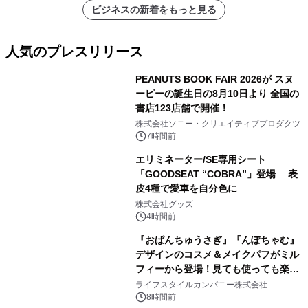
ビジネスの新着をもっと見る
人気のプレスリリース
PEANUTS BOOK FAIR 2026が スヌ
ーピーの誕生日の8月10日より 全国の
書店123店舗で開催！
1
株式会社ソニー・クリエイティブプロダクツ
7時間前
エリミネーター/SE専用シート
「GOODSEAT “COBRA”」登場 表
皮4種で愛車を自分色に
2
株式会社グッズ
4時間前
『おぱんちゅうさぎ』『んぽちゃむ』
デザインのコスメ＆メイクパフがミル
フィーから登場！見ても使っても楽し
3
い、ポップでキュートなコレクショ
ライフスタイルカンパニー株式会社
ン。
8時間前