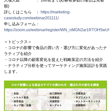
入場人数 ： 100名まで(応募者多数の場合は先着
順)
詳しくはこちら ：
https://marketing-
casestudy.com/webinar201111/
申し込みフォーム：
https://zoom.us/webinar/register/WN_nMGN2ar1RTOH5wU
＜トピックス＞
・コロナの影響で食品の買い方・選び方に変化があったナ
ラティブを紹介
・コロナ以降の顧客変化を捉えた戦略策定の方法を紹介
・ナラティブ分析を使ってマーケティング施策設計を実践
します。