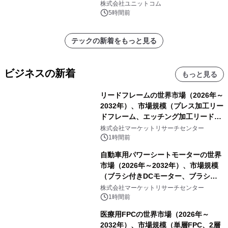
Corsa EVO』推奨パソコン販売中
株式会社ユニットコム
5時間前
テックの新着をもっと見る
ビジネスの新着
もっと見る
リードフレームの世界市場（2026年～
2032年）、市場規模（プレス加工リー
ドフレーム、エッチング加工リードフ
レーム）・分析レポートを発表
株式会社マーケットリサーチセンター
1時間前
自動車用パワーシートモーターの世界
市場（2026年～2032年）、市場規模
（ブラシ付きDCモーター、ブラシレ
スDCモーター）・分析レポートを発
株式会社マーケットリサーチセンター
表
1時間前
医療用FPCの世界市場（2026年～
2032年）、市場規模（単層FPC、2層