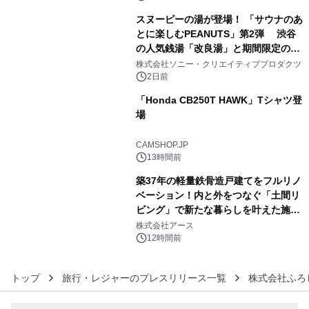
スヌーピーの湯が登場！ 「サウナのあ
とに楽しむPEANUTS」第2弾 渋谷
の人気銭湯「改良湯」と期間限定のコ
4
ラボレーション サウナイキタイコラ
株式会社ソニー・クリエイティブプロダクツ
ボグッズも発売決定！
2日前
「Honda CB250T HAWK」Tシャツ登
場
5
CAMSHOP.JP
13時間前
築37年の軽量鉄骨造戸建てをフルリノ
ベーション！内と外をつなぐ「土間リ
ビング」で新たな暮らしを叶えた施工
6
事例を株式会社アースが公開
株式会社アース
12時間前
トップ
旅行・レジャーのプレスリリース一覧
株式会社ふろ