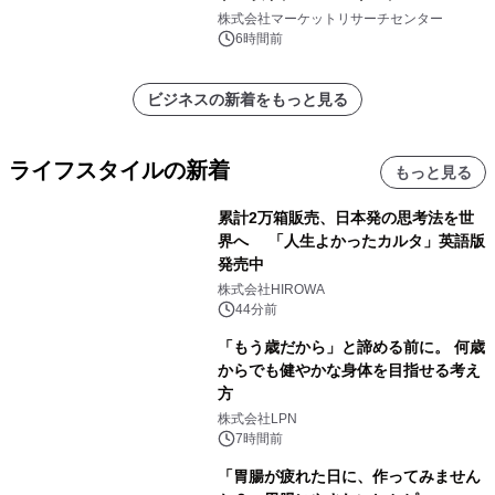
ン、3.5～5.0トン、その他）・分析レ
株式会社マーケットリサーチセンター
ポートを発表
6時間前
ビジネスの新着をもっと見る
ライフスタイルの新着
もっと見る
累計2万箱販売、日本発の思考法を世
界へ 「人生よかったカルタ」英語版
発売中
株式会社HIROWA
44分前
「もう歳だから」と諦める前に。 何歳
からでも健やかな身体を目指せる考え
方
株式会社LPN
7時間前
「胃腸が疲れた日に、作ってみません