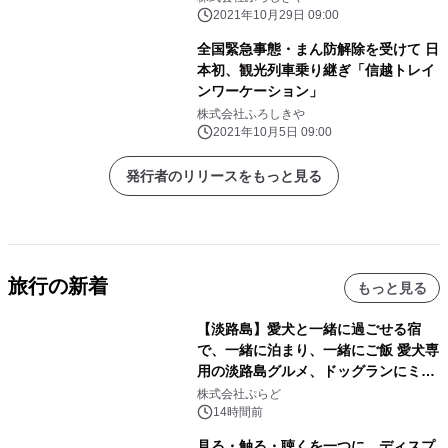
2021年10月29日 09:00
全国緊急事態・まん防解除を受けて 日
本初、観光列車乗り継ぎ「信越トレイ
ンワーケーション」
株式会社ふろしきや
2021年10月5日 09:00
発行者のリリースをもっと見る
旅行の新着
もっと見る
【淡路島】愛犬と一緒に過ごせる宿
で、一緒に泊まり、一緒にご飯 愛犬専
用の淡路島グルメ、ドッグランにミニ
プール グランピングとトレーラーハウ
株式会社ぷらど
スの2施設で
14時間前
見る・触る・聴くを一つに。ディスプ