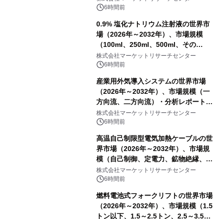
6時間前
0.9% 塩化ナトリウム注射液の世界市
場（2026年～2032年）、市場規模
（100ml、250ml、500ml、その
他）・分析レポートを発表
株式会社マーケットリサーチセンター
6時間前
産業用外気導入システムの世界市場
（2026年～2032年）、市場規模（一
方向流、二方向流）・分析レポートを
発表
株式会社マーケットリサーチセンター
6時間前
高温自己制限型電気加熱ケーブルの世
界市場（2026年～2032年）、市場規
模（自己制御、定電力、鉱物絶縁、表
皮効果）・分析レポートを発表
株式会社マーケットリサーチセンター
6時間前
燃料電池式フォークリフトの世界市場
（2026年～2032年）、市場規模（1.5
トン以下、1.5～2.5トン、2.5～3.5ト