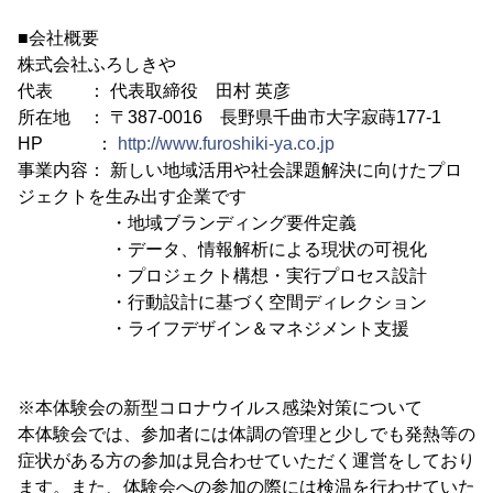
■会社概要
株式会社ふろしきや
代表 ： 代表取締役 田村 英彦
所在地 ： 〒387-0016 長野県千曲市大字寂蒔177-1
HP ：
http://www.furoshiki-ya.co.jp
事業内容： 新しい地域活用や社会課題解決に向けたプロ
ジェクトを生み出す企業です
・地域ブランディング要件定義
・データ、情報解析による現状の可視化
・プロジェクト構想・実行プロセス設計
・行動設計に基づく空間ディレクション
・ライフデザイン＆マネジメント支援
※本体験会の新型コロナウイルス感染対策について
本体験会では、参加者には体調の管理と少しでも発熱等の
症状がある方の参加は見合わせていただく運営をしており
ます。また、体験会への参加の際には検温を行わせていた