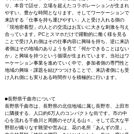
り、本音で話せ、立場を超えたコラボレーションが生まれ
やすい、豊かな時間となります。そしてワーケーションで
来訪する「仕事を持ち運びやすい」人と受け入れる側の
「現地密着型」の人との交流はお互いに大きな刺激を与え
合っています。PCとスマホだけで躍動的に働く様を見る
ことで受け入れ側はその仕事内容に興味を持ち、逆に来訪
者側はその地域のありようを見て「何かできることはない
か」と興味を持つという循環が生まれています。当社はワ
ーケーション事業を進めていく中で、参加者側の専門性と
地域の興味・課題を結びつつけることで、来訪者側にも受
け入れ側にも実りある時間作りを積極的に行います。
■長野県千曲市について
長野県千曲市は、長野県の北信地域に属し長野市、上田市
に隣接する、人口約6万人のコンパクトな街です。市の中
心を流れる千曲川と周囲のそびえる山々、そして広大な平
野部が織りなす眺望や営みは、花の名所「あんずの里」、