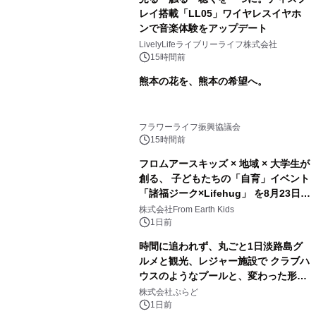
レイ搭載「LL05」ワイヤレスイヤホ
ンで音楽体験をアップデート
LivelyLifeライブリーライフ株式会社
15時間前
熊本の花を、熊本の希望へ。
フラワーライフ振興協議会
15時間前
フロムアースキッズ × 地域 × 大学生が
創る、 子どもたちの「自育」イベント
「諸福ジーク×Lifehug」 を8月23日
(日)開催
株式会社From Earth Kids
1日前
時間に追われず、丸ごと1日淡路島グ
ルメと観光、レジャー施設で クラブハ
ウスのようなプールと、変わった形の
サウナも 「THE BOXY AWAJI」のお
株式会社ぷらど
得な素泊まり連泊プランで
1日前