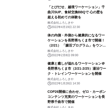
「とびだせ、越境ワーケーション」千
曲川SUP、食材交換BBQで 心の壁を
超える初めての体験を
株式会社ふろしきや
2022年4月19日 22:30
体の内側・外側から健康的になるワー
ケーションを長野県ちくま市で開催！
（2/21） 「腸活プログラム」をウンロ
グ株式会社と株式会社ふろしきやが開
株式会社ふろしきや
発
2022年2月8日 09:00
健康と癒しが溢れるワーケーション＠
長野県ちくま市（2/21-2/25）湯治ワー
ク・トレインワーケーションを開催
株式会社ふろしきや
2022年1月28日 14:30
COP26開催に合わせ、ゼロ・カーボン
コンテンツ充実のワーケーションを長
野県千曲市で開催
株式会社ふろしきや