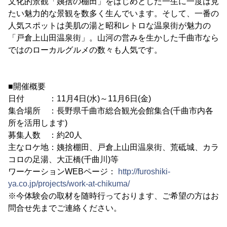
文化的景観「姨捨の棚田」をはじめとした一生に一度は見
たい魅力的な景観を数多く生んでいます。そして、一番の
人気スポットは美肌の湯と昭和レトロな温泉街が魅力の
「戸倉上山田温泉街」。山河の営みを生かした千曲市なら
ではのローカルグルメの数々も人気です。
■開催概要
日付 ：11月4日(水)～11月6日(金)
集合場所 ：長野県千曲市総合観光会館集合(千曲市内各
所を活用します)
募集人数 ：約20人
主なロケ地：姨捨棚田、戸倉上山田温泉街、荒砥城、カラ
コロの足湯、大正橋(千曲川)等
ワーケーションWEBページ：
http://furoshiki-
ya.co.jp/projects/work-at-chikuma/
※今体験会の取材を随時行っております、ご希望の方はお
問合せ先までご連絡ください。