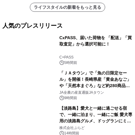
ライフスタイルの新着をもっと見る
人気のプレスリリース
CxPASS、届いた荷物を 「配送」「買
取査定」から選択可能に！
1
C×PASS
5時間前
「ＪＡタウン」で「魚の日限定セー
ル」を開催！長崎県産「黄金あなご」
や「天然本まぐろ」など約280商品を
2
販売！～毎月１０日の定例企画～
JA全農の産直通販JAタウン
9時間前
【淡路島】愛犬と一緒に過ごせる宿
で、一緒に泊まり、一緒にご飯 愛犬専
用の淡路島グルメ、ドッグランにミニ
3
プール グランピングとトレーラーハウ
株式会社ぷらど
スの2施設で
14時間前