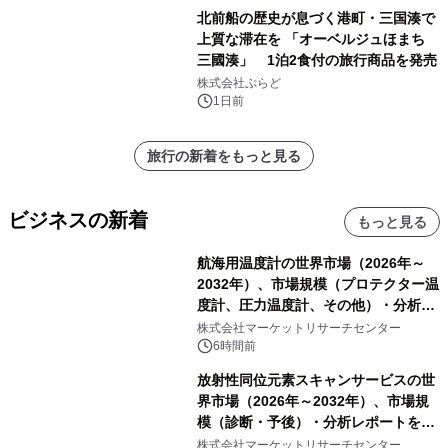
北前船の歴史が息づく港町・三国湊で
上質な滞在を 「オーベルジュほまち
三國湊」 1泊2食付の旅行商品を発売
株式会社ぷらど
1日前
旅行の新着をもっと見る
ビジネスの新着
もっと見る
航海用温度計の世界市場（2026年～
2032年）、市場規模（プロテクター温
度計、圧力温度計、その他）・分析レ
ポートを発表
株式会社マーケットリサーチセンター
6時間前
放射性同位元素スキャンサービスの世
界市場（2026年～2032年）、市場規
模（診断・予後）・分析レポートを発
表
株式会社マーケットリサーチセンター