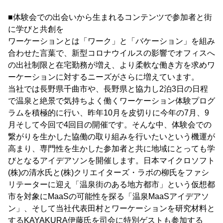
■体験会での出会いから生まれるコンテンツで参加者と街
に学びと共創を
ワーケーションとは「ワーク」と「バケーション」を組み
合わせた言葉で、新型コロナウイルスの影響でオフィスへ
の出社制限と在宅勤務が増え、より柔軟な働き方を求めワ
ーケーションに対するニーズがさらに増えています。
当社では長野県千曲市や、長野県と協力し2泊3日の日程
で温泉と絶景で気持ちよく働くワーケーション体験プログ
ラムを積極的に行い、昨年10月を皮切りに今年の7月、9
月そして今回で4回目の開催です。そんな中、体験会での
繋がりを生かした協働の取り組みを行いたいという機運が
高まり、専門性を生かした参加者と共に地域にとっても学
びとなるアイデアソンを開催します。日本マイクロソフト
(株)の清水氏と(株)クリエイターズ・ラボの柳氏をファシ
リテーターに迎え「温泉街のある地方都市」という仮想都
市を対象にMaaSの可能性を探る「温泉MaaSアイデアソ
ン」、そして当社代表田村とワーケーションを研究材料と
するKAYAKURA伊藤氏を司会に特別ゲストも参加する