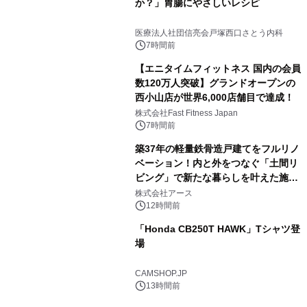
か？」胃腸にやさしいレシピ
医療法人社団信亮会戸塚西口さとう内科
7時間前
【エニタイムフィットネス 国内の会員
数120万人突破】グランドオープンの
西小山店が世界6,000店舗目で達成！
株式会社Fast Fitness Japan
7時間前
築37年の軽量鉄骨造戸建てをフルリノ
ベーション！内と外をつなぐ「土間リ
ビング」で新たな暮らしを叶えた施工
事例を株式会社アースが公開
株式会社アース
12時間前
「Honda CB250T HAWK」Tシャツ登
場
CAMSHOP.JP
13時間前