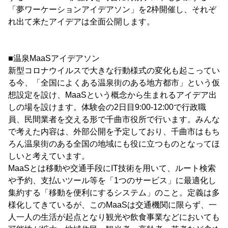
「夢ワーケーションアイデアソン」を2枠開催し、それぞ
れ出て来たアイデアは全面公開します。
■温泉MaaSアイデアソン
新型コロナウイルスで大きな行動様式の変化も起こってい
る今、「全国によくある温泉街のある地方都市」という仮
想設定を設け、MaaSという概念から生まれるアイデア出
しの場を設けます。体験会の2日目9:00-12:00で行政職
員、民間業者を交える形で千曲市役所で行います。みんな
で考えた内容は、外部公開を予定しており、千曲市はもち
ろん温泉街のある全国の地域にも役に立つものとなってほ
しいと考えています。
MaaSとは移動や交通手段にIT技術を用いて、ルート検索
や予約、支払いツール等を「1つのサービス」に最適化し
集約する「移動を便利にするシステム」のこと。定義は多
様化してきているが、このMaaSは交通機関に限らず、一
人一人の生活が起点となり観光や飲食事業などにおいても