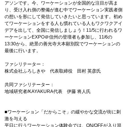
アソンです。今、ワーケーションが全国的な注目が高ま
り、受け入れ側の整備が進む中でワーケーション実践者側
の想いを形にして発信していきたいと思っています。初め
てワーケーションをする人も慣れている人もワクワクアイ
デアを出して、全国に発信しましょう！11/5に行われるワ
ーケーションEXPO＠信州の登壇者も参加し、11/6の
13:30から、絶景の善光寺大本願別院でワーケーションの
最後に行います。
ファシリテーター：
株式会社ふろしきや 代表取締役 田村 英彦氏
共同ファシリテーター：
地域研究者/KAYAKURA代表 伊藤 将人氏
■ワーケーション「だからこそ」の緩やかな交流が街に刺
激を与える
平日に行うワーケーション体験会では、ON/OFFが入り混