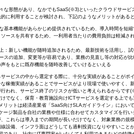
様々な形態があり、なかでもSaaS(※3)といったクラウドサー
先的に利用することが検討され、下記のようなメリットがある
様な基本機能があらかじめ提供されているため、導入時間を短縮
リソースを共有するため、一利用者当たりの費用負担は軽減さ
向上：新しい機能が随時追加されるため、最新技術を活用し、試
ソースの追加、変更等が容易であり、業務の見直し等の対応が比
の声をもとに既存機能を随時改善していけるといえる
るサービスの中から選定する際に、十分な実績があることがポ
分な稼働実績があることでサービスがより現場で使いやすく、
行われ、サービス終了のリスクが低いと考えられるからです(※
けでなく、保育・教育施設向けICTサービスを選定する上で
のメリットは経済産業省「SaaS向けSLAガイドライン」におい
ッケージ製品を自社の業務や仕様に合わせてカスタマイズを行い
が、これらは導入までの期間が長いだけでなく、対象業務の規
回線設備、インフラ面はどうしても過剰投資になりやすいこと
容易であり、社内にIT専門家がいなくても利用できるなどの特