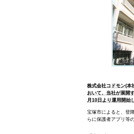
株式会社コドモン(本
おいて、当社が展開する
月10日より運用開始
宝塚市によると、登
らに保護者アプリ等