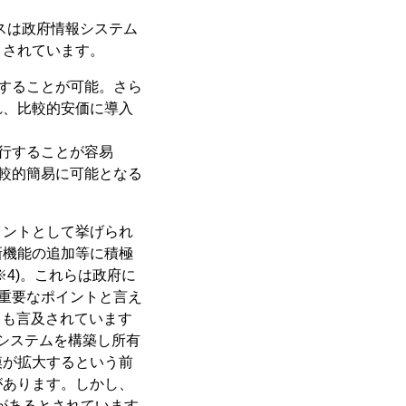
ビスは政府情報システム
とされています。
することが可能。さら
れ、比較的安価に導入
行することが容易
較的簡易に可能となる
イントとして挙げられ
新機能の追加等に積極
4)。これらは政府に
も重要なポイントと言え
ても言及されています
システムを構築し所有
模が拡大するという前
があります。しかし、
徴があるとされています