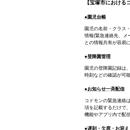
【宝塚市におけるコ
●園児台帳
園児の名前・クラス・
情報(緊急連絡先、メ
との情報共有が容易
●登降園管理
園児の登降園記録は
時刻などの確認が可
●お知らせ一斉配信
コドモンの緊急連絡
項を記載するだけで
機能やアプリ内で配
●遅刻・欠席・お迎え