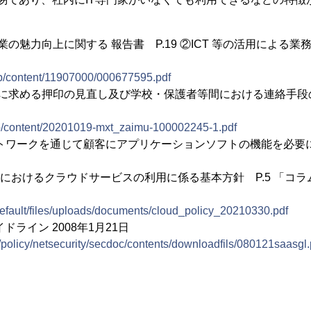
の魅力向上に関する 報告書 P.19 ②ICT 等の活用による
jp/content/11907000/000677595.pdf
等に求める押印の見直し及び学校・保護者等間における連絡手段
jp/content/20201019-mxt_zaimu-100002245-1.pdf
ネットワークを通じて顧客にアプリケーションソフトの機能を必
ムにおけるクラウドサービスの利用に係る基本方針 P.5 「コ
s/default/files/uploads/documents/cloud_policy_20210330.pdf
イドライン 2008年1月21日
p/policy/netsecurity/secdoc/contents/downloadfils/080121saasgl.