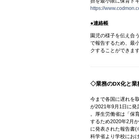
担を最小限に保育ド
https://www.codmon.c
●連絡帳
園児の様子を伝え合
で報告するため、最
クすることができま
◇業務のDX化と業
今まで各国に遅れを
が2021年9月1日
。厚生労働省は「保
するため2020年2
に発表された報告書(
科学省より学校におけ