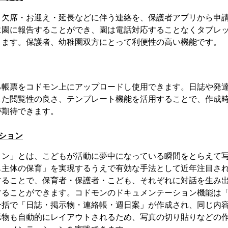
・欠席・お迎え・延長などに伴う連絡を、保護者アプリから申
に園に報告することができ、園は電話対応することなくタブレ
きます。保護者、幼稚園双方にとって利便性の高い機能です。
る帳票をコドモン上にアップロードし使用できます。日誌や発
した閲覧性の良さ、テンプレート機能を活用することで、作成
が期待できます。
ション
ョン」とは、こどもが活動に夢中になっている瞬間をとらえて
も主体の保育」を実現するうえで有効な手法として近年注目さ
することで、保育者・保護者・こども、それぞれに対話を生み
することができます。コドモンのドキュメンテーション機能は
一括で「日誌・掲示物・連絡帳・週日案」が作成され、同じ内
示物も自動的にレイアウトされるため、写真の切り貼りなどの