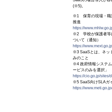
(※5)。
※1 保育の現場・職業
推進
https://www.mhlw.go.
※2 学校が保護者
ついて（通知）
https://www.mext.go.
※3 SaaSとは、
みのこと
※4 政府情報システ
ービスのみを選択」
https://cio.go.jp/site
※5 SaaS向けSLAガ
https://www.meti.go.j