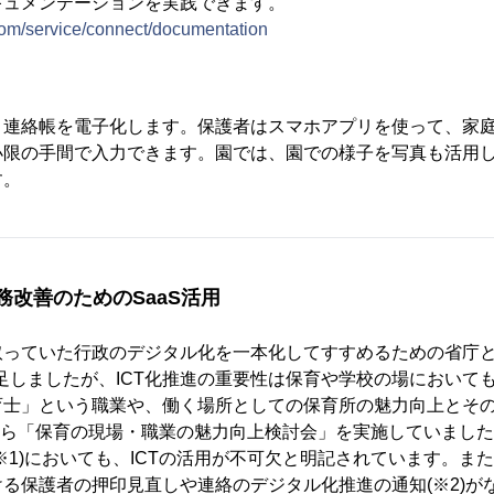
キュメンテーションを実践できます。
om/service/connect/documentation
う連絡帳を電子化します。保護者はスマホアプリを使って、家
小限の手間で入力できます。園では、園での様子を写真も活用
す。
務改善のためのSaaS活用
取っていた行政のデジタル化を一本化してすすめるための省庁
に発足しましたが、ICT化推進の重要性は保育や学校の場において
育士」という職業や、働く場所としての保育所の魅力向上とそ
月から「保育の現場・職業の魅力向上検討会」を実施していましたが、
※1)においても、ICTの活用が不可欠と明記されています。また
る保護者の押印見直しや連絡のデジタル化推進の通知(※2)が