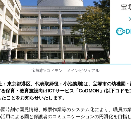
宝塚市×コドモン メインビジュアル
社：東京都港区、代表取締役：小池義則)は、宝塚市の幼稚園・
保育・教育施設向けICTサービス「CoDMON」(以下コドモン
したことをお知らせいたします。
降園時刻や園児情報、帳票作業等のシステム化により、職員の
の活用による園と保護者のコミュニケーションの円滑化を目指