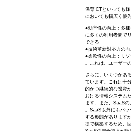
保育ICTといっても
においても幅広く優
●効率性の向上：多
に多くの利用者間で
できる
●技術革新対応力の
●柔軟性の向上：リ
。これは、ユーザー
さらに、いくつかあ
ています。これは十
的かつ継続的な投資が
おける情報システムだ
ます。また、SaaS
。SaaS以外にもパ
する形態があります
提で構築するため、
SaaSの場合導入が