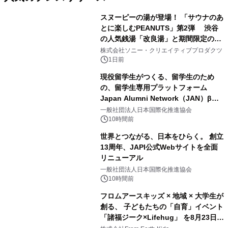
スヌーピーの湯が登場！ 「サウナのあ
とに楽しむPEANUTS」第2弾 渋谷
の人気銭湯「改良湯」と期間限定のコ
1
ラボレーション サウナイキタイコラ
株式会社ソニー・クリエイティブプロダクツ
ボグッズも発売決定！
1日前
現役留学生がつくる、留学生のため
の、留学生専用プラットフォーム
Japan Alumni Network（JAN）β版
2
をリリース
一般社団法人日本国際化推進協会
10時間前
世界とつながる、日本をひらく。 創立
13周年、JAPI公式Webサイトを全面
リニューアル
3
一般社団法人日本国際化推進協会
10時間前
フロムアースキッズ × 地域 × 大学生が
創る、 子どもたちの「自育」イベント
「諸福ジーク×Lifehug」 を8月23日
4