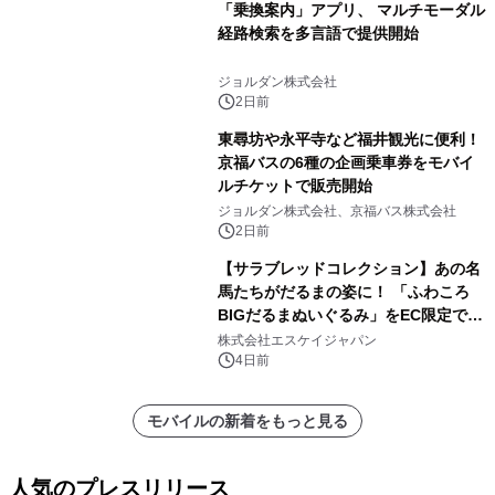
「乗換案内」アプリ、 マルチモーダル
経路検索を多言語で提供開始
ジョルダン株式会社
2日前
東尋坊や永平寺など福井観光に便利！
京福バスの6種の企画乗車券をモバイ
ルチケットで販売開始
ジョルダン株式会社、京福バス株式会社
2日前
【サラブレッドコレクション】あの名
馬たちがだるまの姿に！ 「ふわころ
BIGだるまぬいぐるみ」をEC限定で受
注販売開始
株式会社エスケイジャパン
4日前
モバイルの新着をもっと見る
人気のプレスリリース