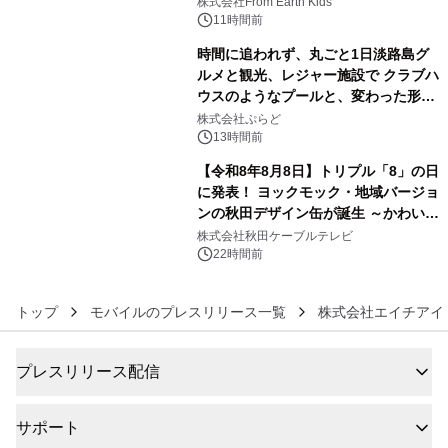
(日)開催
株式会社From Earth Kids
11時間前
時間に追われず、丸ごと1日淡路島グ
ルメと観光、レジャー施設で クラブハ
ウスのようなプールと、変わった形の
5
サウナも 「THE BOXY AWAJI」のお
株式会社ぷらど
得な素泊まり連泊プランで
13時間前
【令和8年8月8日】トリプル「8」の日
に発表！ ヨックモック・地域バージョ
ンの秋田デザイン缶が誕生 ～かわいい
6
秋田犬の子犬と秋田の四季と名所を巡
株式会社秋田ケーブルテレビ
るパッケージ～ 9月1日(火)秋田県内で
22時間前
販売開始
トップ
モバイルのプレスリリース一覧
株式会社エイチアイ
プレスリリース配信
サポート