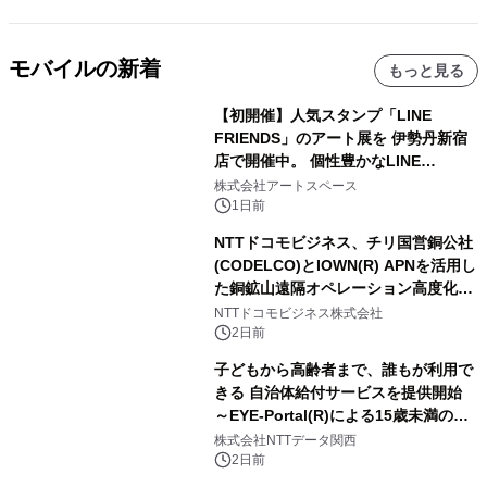
モバイルの新着
もっと見る
【初開催】人気スタンプ「LINE
FRIENDS」のアート展を 伊勢丹新宿
店で開催中。 個性豊かなLINE
FRIENDSの仲間たちが インテリアア
株式会社アートスペース
ートとして新たな魅力を発信。
1日前
NTTドコモビジネス、チリ国営銅公社
(CODELCO)とIOWN(R) APNを活用し
た銅鉱山遠隔オペレーション高度化に
向けた調査・実証を開始
NTTドコモビジネス株式会社
2日前
子どもから高齢者まで、誰もが利用で
きる 自治体給付サービスを提供開始
～EYE-Portal(R)による15歳未満の本
人認証と デジタルデバイド対策で実現
株式会社NTTデータ関西
～
2日前