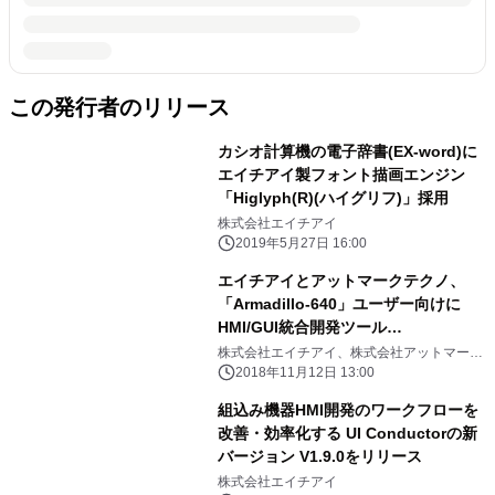
この発行者のリリース
カシオ計算機の電子辞書(EX-word)に
エイチアイ製フォント描画エンジン
「Higlyph(R)(ハイグリフ)」採用
株式会社エイチアイ
2019年5月27日 16:00
エイチアイとアットマークテクノ、
「Armadillo-640」ユーザー向けに
HMI/GUI統合開発ツール
「exbeans(R) UI Conductor SDK」
株式会社エイチアイ、株式会社アットマーク
テクノ
の提供を開始
2018年11月12日 13:00
組込み機器HMI開発のワークフローを
改善・効率化する UI Conductorの新
バージョン V1.9.0をリリース
株式会社エイチアイ