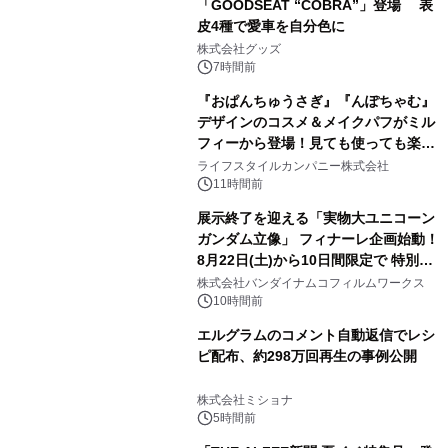
「GOODSEAT “COBRA”」登場 表
皮4種で愛車を自分色に
2
株式会社グッズ
7時間前
『おぱんちゅうさぎ』『んぽちゃむ』
デザインのコスメ＆メイクパフがミル
フィーから登場！見ても使っても楽し
3
い、ポップでキュートなコレクショ
ライフスタイルカンパニー株式会社
ン。
11時間前
展示終了を迎える「実物大ユニコーン
ガンダム立像」 フィナーレ企画始動！
8月22日(土)から10日間限定で 特別映
4
像『UNICORN GUNDAM Statue ―
株式会社バンダイナムコフィルムワークス
BEYOND POSSIBILITY ―』を上映！
10時間前
エルグラムのコメント自動返信でレシ
ピ配布、約298万回再生の事例公開
5
株式会社ミショナ
5時間前