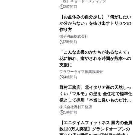
マジで来い』キービジュアル解禁！
（株）キョードーメディアス
2時間前
【お盆休みの自分探し】「何がしたい
か分からない」を抜け出すトリセツの
作り方
撫子Plus株式会社
3時間前
「こんな支援のかたちがあるなんて」
花に触れ、癒やされる時間が熊本への
支援に
フラワーライフ振興協議会
4時間前
野村工務店、北イタリア産の天然しっ
くい「マルモ」の壁を 全住宅で標準仕
様として採用「本当に良いものだけに
こだわる」
株式会社野村工務店
5時間前
【エニタイムフィットネス 国内の会員
数120万人突破】グランドオープンの