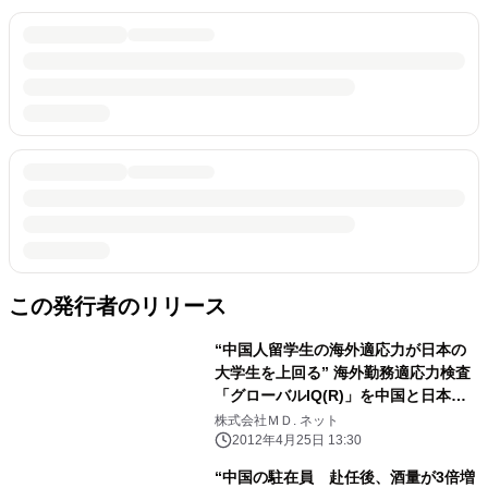
この発行者のリリース
“中国人留学生の海外適応力が日本の
大学生を上回る” 海外勤務適応力検査
「グローバルIQ(R)」を中国と日本の
大学生に実施
株式会社ＭＤ. ネット
2012年4月25日 13:30
“中国の駐在員 赴任後、酒量が3倍増