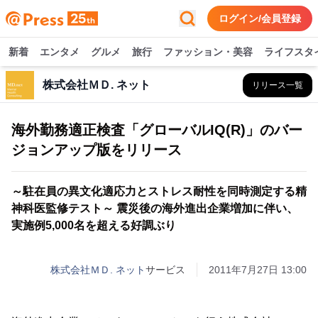
ログイン/会員登録
新着
エンタメ
グルメ
旅行
ファッション・美容
ライフスタ
株式会社ＭＤ. ネット
リリース一覧
海外勤務適正検査「グローバルIQ(R)」のバー
ジョンアップ版をリリース
～駐在員の異文化適応力とストレス耐性を同時測定する精
神科医監修テスト～ 震災後の海外進出企業増加に伴い、
実施例5,000名を超える好調ぶり
株式会社ＭＤ. ネット
サービス
2011年7月27日 13:00