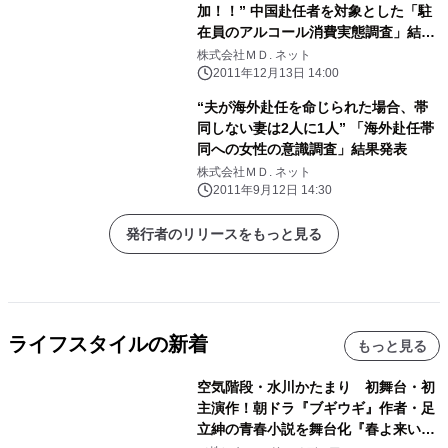
加！！” 中国赴任者を対象とした「駐
在員のアルコール消費実態調査」結果
発表
株式会社ＭＤ. ネット
2011年12月13日 14:00
“夫が海外赴任を命じられた場合、帯
同しない妻は2人に1人” 「海外赴任帯
同への女性の意識調査」結果発表
株式会社ＭＤ. ネット
2011年9月12日 14:30
発行者のリリースをもっと見る
ライフスタイルの新着
もっと見る
空気階段・水川かたまり 初舞台・初
主演作！朝ドラ『ブギウギ』作者・足
立紳の青春小説を舞台化『春よ来い、