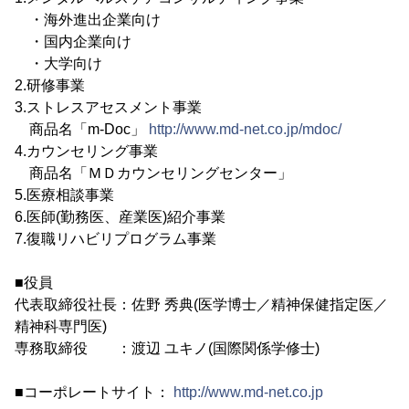
・海外進出企業向け
・国内企業向け
・大学向け
2.研修事業
3.ストレスアセスメント事業
商品名「m-Doc」
http://www.md-net.co.jp/mdoc/
4.カウンセリング事業
商品名「ＭＤカウンセリングセンター」
5.医療相談事業
6.医師(勤務医、産業医)紹介事業
7.復職リハビリプログラム事業
■役員
代表取締役社長：佐野 秀典(医学博士／精神保健指定医／
精神科専門医)
専務取締役 ：渡辺 ユキノ(国際関係学修士)
■コーポレートサイト：
http://www.md-net.co.jp