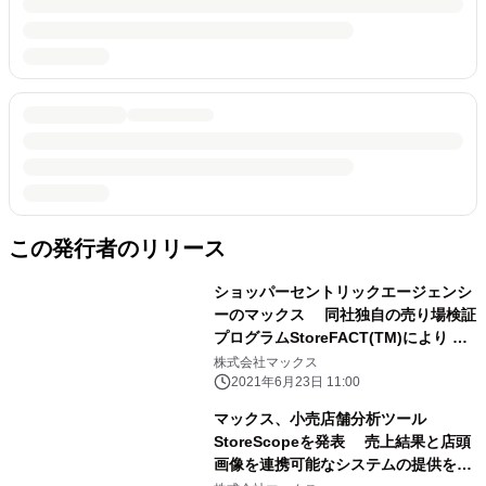
この発行者のリリース
ショッパーセントリックエージェンシ
ーのマックス 同社独自の売り場検証
プログラムStoreFACT(TM)により コ
ロナ禍での新たな購買行動の検証結果
株式会社マックス
を発表
2021年6月23日 11:00
マックス、小売店舗分析ツール
StoreScopeを発表 売上結果と店頭
画像を連携可能なシステムの提供を開