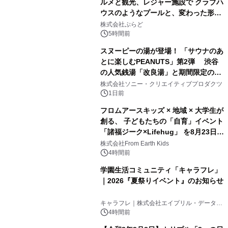
ルメと観光、レジャー施設で クラブハ
ウスのようなプールと、変わった形の
1
サウナも 「THE BOXY AWAJI」のお
株式会社ぷらど
得な素泊まり連泊プランで
5時間前
スヌーピーの湯が登場！ 「サウナのあ
とに楽しむPEANUTS」第2弾 渋谷
の人気銭湯「改良湯」と期間限定のコ
2
ラボレーション サウナイキタイコラ
株式会社ソニー・クリエイティブプロダクツ
ボグッズも発売決定！
1日前
フロムアースキッズ × 地域 × 大学生が
創る、 子どもたちの「自育」イベント
「諸福ジーク×Lifehug」 を8月23日
3
(日)開催
株式会社From Earth Kids
4時間前
学園生活コミュニティ「キャラフレ」
｜2026『夏祭りイベント』のお知らせ
4
キャラフレ｜株式会社エイプリル・データ・
デザインズ
4時間前