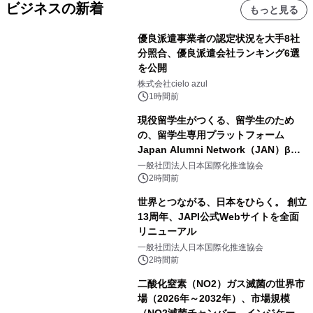
ビジネスの新着
もっと見る
優良派遣事業者の認定状況を大手8社
分照合、優良派遣会社ランキング6選
を公開
株式会社cielo azul
1時間前
現役留学生がつくる、留学生のため
の、留学生専用プラットフォーム
Japan Alumni Network（JAN）β版
をリリース
一般社団法人日本国際化推進協会
2時間前
世界とつながる、日本をひらく。 創立
13周年、JAPI公式Webサイトを全面
リニューアル
一般社団法人日本国際化推進協会
2時間前
二酸化窒素（NO2）ガス滅菌の世界市
場（2026年～2032年）、市場規模
（NO2滅菌チャンバー、インジケータ