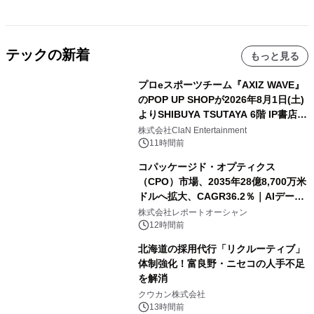
テックの新着
もっと見る
プロeスポーツチーム『AXIZ WAVE』
のPOP UP SHOPが2026年8月1日(土)
よりSHIBUYA TSUTAYA 6階 IP書店で
開催決定！！
株式会社ClaN Entertainment
11時間前
コパッケージド・オプティクス
（CPO）市場、2035年28億8,700万米
ドルへ拡大、CAGR36.2％｜AIデータ
センター・高速光通信需要が成長を加
株式会社レポートオーシャン
速
12時間前
北海道の採用代行「リクルーティブ」
体制強化！富良野・ニセコの人手不足
を解消
クウカン株式会社
13時間前