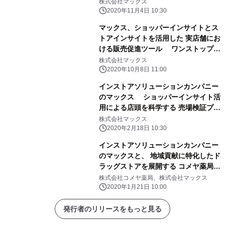
始
株式会社マックス
2020年11月4日 10:30
マックス、ショッパーインサイトとス
トアインサイトを活用した 実店舗にお
ける販売促進ツール ワンストップソ
リューションモデルの活用をご提案
株式会社マックス
2020年10月8日 11:00
インストアソリューションカンパニー
のマックス ショッパーインサイト活
用による店頭を科学する 売場検証プロ
グラム「StoreFACT(TM)」で 売れる
株式会社マックス
メカニズムを可視化
2020年2月18日 10:30
インストアソリューションカンパニー
のマックスと、 地域貢献に特化したド
ラッグストアを展開する コメヤ薬局と
の共同により、 店頭を科学する売場検
株式会社コメヤ薬局、株式会社マックス
証プログラム 「StoreFACT(TM)」の
2020年1月21日 10:00
提供を開始
発行者のリリースをもっと見る