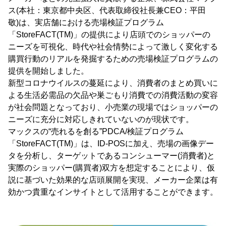
ス(本社：東京都中央区、代表取締役社長兼CEO：平田
敬)は、実店舗における売場検証プログラム
「StoreFACT(TM)」の提供により店頭でのショッパーの
ニーズを可視化、時代や社会情勢によって激しく変化する
購買行動のリアルを発掘するための売場検証プログラムの
提供を開始しました。
新型コロナウイルスの蔓延により、消費者のまとめ買いに
よる生活必需品の欠品や巣ごもり消費での消費活動の変容
が社会問題となっており、小売業の現場ではショッパーの
ニーズに充分に対応しきれていないのが現状です。
マックスの“売れるを創る”PDCA/検証プログラム
「StoreFACT(TM)」は、ID-POSに加え、売場の画像デー
タを分析し、ターゲットであるコンシューマー(消費者)と
実際のショッパー(購買者)双方を想定することにより、仮
説に基づいた効果的な店頭展開を実現、メーカー企業は有
効かつ貴重なインサイトとして活用することができます。