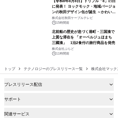
【令和8年8月8日】トリプル「8」の日
に発表！ ヨックモック・地域バージョ
ンの秋田デザイン缶が誕生 ～かわいい
5
秋田犬の子犬と秋田の四季と名所を巡
株式会社秋田ケーブルテレビ
るパッケージ～ 9月1日(火)秋田県内で
15時間前
販売開始
北前船の歴史が息づく港町・三国湊で
上質な滞在を 「オーベルジュほまち
三國湊」 1泊2食付の旅行商品を発売
6
株式会社ぷらど
11時間前
トップ
テクノロジーのプレスリリース一覧
株式会社マック
プレスリリース配信
サポート
関連サービス