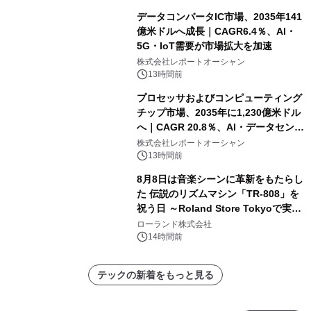
データコンバータIC市場、2035年141
億米ドルへ成長｜CAGR6.4％、AI・
5G・IoT需要が市場拡大を加速
株式会社レポートオーシャン
13時間前
プロセッサおよびコンピューティング
チップ市場、2035年に1,230億米ドル
へ｜CAGR 20.8％、AI・データセンタ
ー需要が成長を牽引
株式会社レポートオーシャン
13時間前
8月8日は音楽シーンに革新をもたらし
た 伝説のリズムマシン「TR-808」を
祝う日 ～Roland Store Tokyoで実機
を展示しての 記念キャンペーンを開
ローランド株式会社
催 英国ラジオ「NTS」の 特別プログ
14時間前
ラムや、「TR-808」を愛する伝説的
アーティストを フィーチャーしたアニ
テックの新着をもっと見る
メーションを公開～