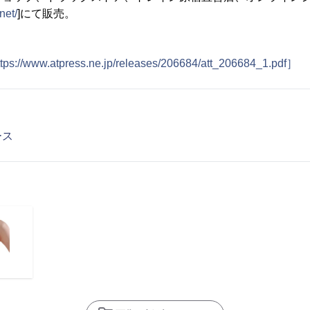
net/
]にて販売。
ttps://www.atpress.ne.jp/releases/206684/att_206684_1.pdf］
ース