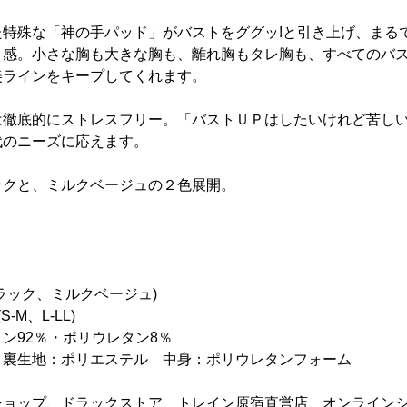
た特殊な「神の手パッド」がバストをググッ!と引き上げ、まる
ト感。小さな胸も大きな胸も、離れ胸もタレ胸も、すべてのバ
美ラインをキープしてくれます。
は徹底的にストレスフリー。「バストＵＰはしたいけれど苦し
代のニーズに応えます。
ックと、ミルクベージュの２色展開。
ラック、ミルクベージュ)
M、L-LL)
ン92％・ポリウレタン8％
生地：ポリエステル 中身：ポリウレタンフォーム
ショップ、ドラックストア、トレイン原宿直営店、オンライン