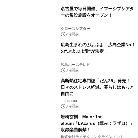
名古屋で毎日開催、イマーシブシアタ
ーの常設施設をオープン！
クローズシアター
2時間前
広島生まれのぷよぷよ 広島企業No.1
の“ぷよぷよ愛”が決定！
広島ホームテレビ
3時間前
高断熱住宅専門誌「だん25」発売！
日々のストレス軽減、暮らしはもっと
自由に
jimosumu
3時間前
岩橋玄樹 Major 1st
album「LAzarus（読み：ラザロ）」
収録楽曲解禁！
株式会社テイチクエンタテインメント