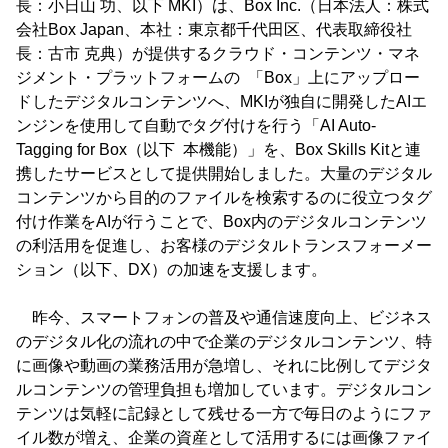
長：小日山 功、以下 MKI）は、Box Inc.（日本法人：株式
会社Box Japan、本社：東京都千代田区、代表取締役社
長：古市 克典）が提供するクラウド・コンテンツ・マネ
ジメント・プラットフォームの 「Box」上にアップロー
ドしたデジタルコンテンツへ、MKIが独自に開発したAIエ
ンジンを使用して自動でタグ付けを行う「AI Auto-
Tagging for Box（以下 本機能）」を、Box Skills Kitと連
携したサービスとして提供開始しました。大量のデジタル
コンテンツから目的のファイルを検索するのに役立つタグ
付け作業をAIが行うことで、Box内のデジタルコンテンツ
の利活用を促進し、お客様のデジタルトランスフォーメー
ション（以下、DX）の加速を支援します。
昨今、スマートフォンの普及や通信速度向上、ビジネス
のデジタル化の流れの中で企業のデジタルコンテンツ、特
に画像や動画の業務活用が急増し、それに比例してデジタ
ルコンテンツの管理負担も増加しています。デジタルコン
テンツは気軽に記録として残せる一方で毎日のようにファ
イル数が増え、企業の資産として活用するには画像ファイ