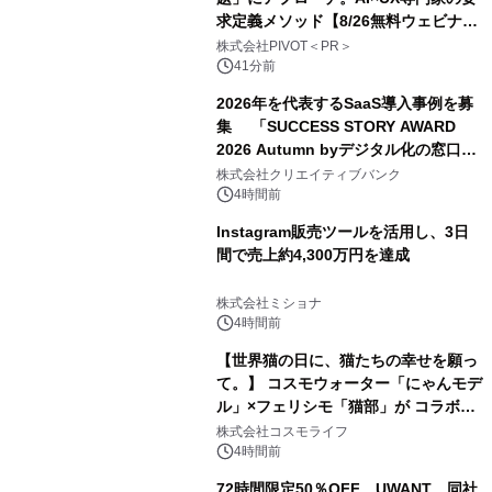
求定義メソッド【8/26無料ウェビナ
ー】株式会社PIVOT
株式会社PIVOT＜PR＞
41分前
2026年を代表するSaaS導入事例を募
集 「SUCCESS STORY AWARD
2026 Autumn byデジタル化の窓口」
開催
株式会社クリエイティブバンク
4時間前
Instagram販売ツールを活用し、3日
間で売上約4,300万円を達成
株式会社ミショナ
4時間前
【世界猫の日に、猫たちの幸せを願っ
て。】 コスモウォーター「にゃんモデ
ル」×フェリシモ「猫部」が コラボキ
ャンペーンを実施
株式会社コスモライフ
4時間前
72時間限定50％OFF、UWANT、同社