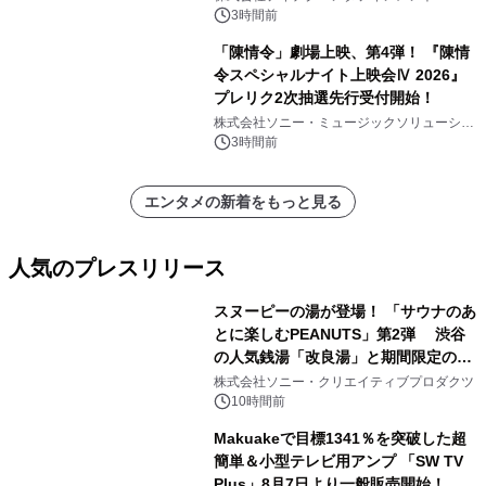
3時間前
「陳情令」劇場上映、第4弾！ 『陳情
令スペシャルナイト上映会Ⅳ 2026』
プレリク2次抽選先行受付開始！
株式会社ソニー・ミュージックソリューショ
ンズ
3時間前
エンタメの新着をもっと見る
人気のプレスリリース
スヌーピーの湯が登場！ 「サウナのあ
とに楽しむPEANUTS」第2弾 渋谷
の人気銭湯「改良湯」と期間限定のコ
1
ラボレーション サウナイキタイコラ
株式会社ソニー・クリエイティブプロダクツ
ボグッズも発売決定！
10時間前
Makuakeで目標1341％を突破した超
簡単＆小型テレビ用アンプ 「SW TV
Plus」8月7日より一般販売開始！ ケ