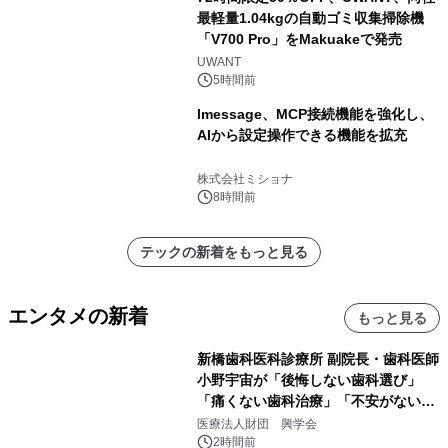
最軽量1.04kgの自動ゴミ収集掃除機
「V700 Pro」をMakuakeで発売
UWANT
5時間前
lmessage、MCP接続機能を強化し、
AIから設定操作できる機能を拡充
株式会社ミショナ
8時間前
テックの新着をもっと見る
エンタメの新着
もっと見る
新橋歯科医科診療所 副院長・歯科医師
小野宇宙が「後悔しない歯科選び」
「痛くない歯科治療」「不安がない治
療計画」をテーマに専門監修
医療法人財団 興学会
2時間前