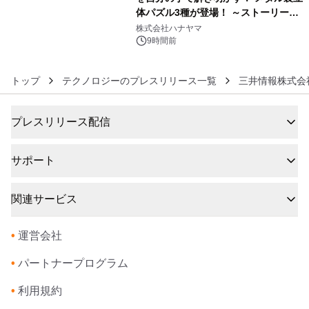
体パズル3種が登場！ ～ストーリーと
6
ギミックが融合した 大人の体験型パズ
株式会社ハナヤマ
ルが8月7日(金)12時より先行予約受付
9時間前
開始～
トップ
テクノロジーのプレスリリース一覧
三井情報株式会
プレスリリース配信
サポート
関連サービス
•
運営会社
•
パートナープログラム
•
利用規約