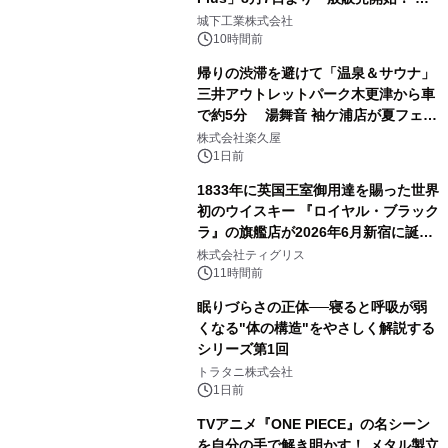
2
ーブル1本つなぐだけ、テレビの音が
城下工業株式会社
ぐっと豊かに
10時間前
帰りの渋滞を避けて「温泉＆サウナ」
三井アウトレットパーク木更津から車
で約5分 湯舞音 袖ケ浦店が夏フェア
3
メニューを提供
株式会社楽久屋
1日前
1833年に英国王室御用達を賜った世界
初のウイスキー 『ロイヤル・ブラック
ラ』の旗艦店が2026年6月新宿に誕
4
生 バカルディ ジャパンと連携した
株式会社ティグリス
没入型バー「BAR Arca」
11時間前
眠りづらさの正体──寝ると呼吸が弱
くなる"体の構造"をやさしく解説する
シリーズ第1回
5
トラタニ株式会社
1日前
TVアニメ『ONE PIECE』の名シーン
を自分の手で解き明かす！ メタル製立