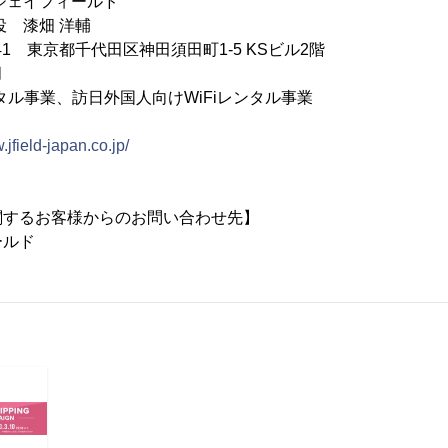
ジェイフィールド
役 漆畑 洋輔
041 東京都千代田区神田須田町1-5 KSビル2階
月
ンタル事業、訪日外国人向けWiFiレンタル事業
.jfield-japan.co.jp/
関するお客様からのお問い合わせ先】
ールド