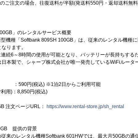
ご注文の場合、往復送料が半額(発送料550円・返却送料無料
9SH 100GB」のレンタルサービス概要
機種「Softbank 809SH 100GB」は、従来のレンタル機
となります。
は連続6～8時間の使用が可能となり、バッテリーが長持ちする
Hは日本製で、シャープ株式会社が唯一発売しているWiFiルータ
0円(税込) ※1泊2日からご利用可能
用)：8,850円(税込)
100GB 注文ページURL：
https://www.rental-store.jp/sh_rental
 100GB 提供の背景
の従来のレンタル機種Softbank 601HWでは、最大月50GB