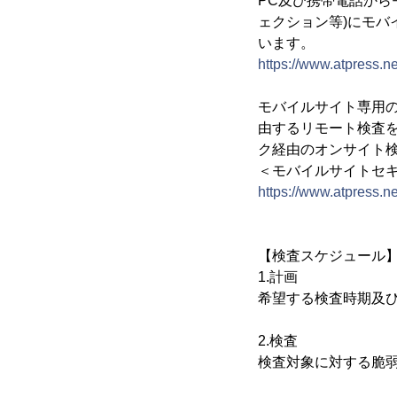
PC及び携帯電話から
ェクション等)にモバ
います。
https://www.atpress.n
モバイルサイト専用
由するリモート検査を
ク経由のオンサイト
＜モバイルサイトセ
https://www.atpress.n
【検査スケジュール
1.計画
希望する検査時期及
2.検査
検査対象に対する脆