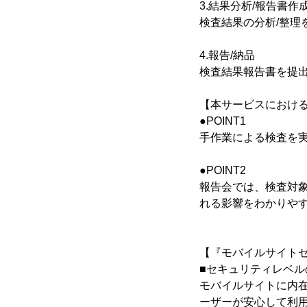
3.結果分析/報告書作
検査結果の分析/整理
4.報告/納品
検査結果報告書を提
【本サービスにおける
●POINT1
手作業による検査を
●POINT2
報告会では、検査対
れる影響をわかりや
【『モバイルサイト
■セキュリティレベル
モバイルサイトに内
ーザーが安心して利