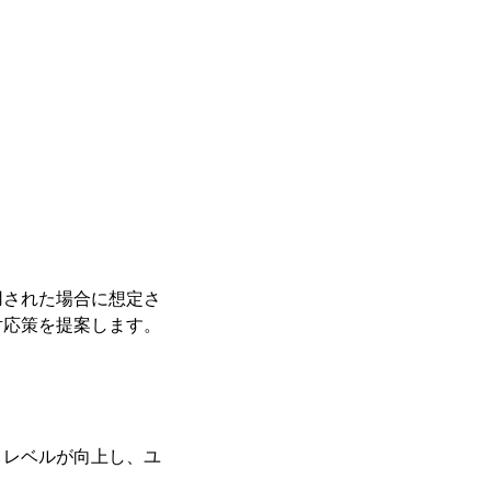
用された場合に想定さ
対応策を提案します。
ィレベルが向上し、ユ
。