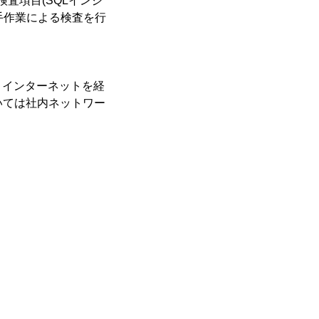
査項目(SQLインジ
手作業による検査を行
、インターネットを経
いては社内ネットワー