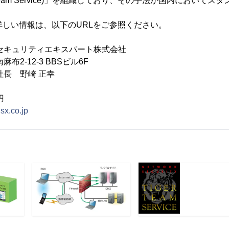
 Team Service)」を組織しており、その手法が国内において
詳しい情報は、以下のURLをご参照ください。
セキュリティエキスパート株式会社
布2-12-3 BBSビル6F
社長 野崎 正幸
円
sx.co.jp