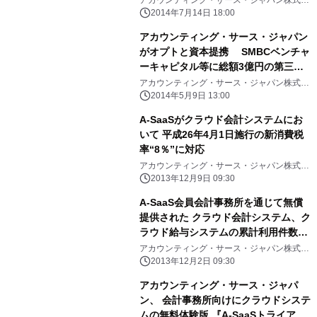
社
2014年7月14日 18:00
アカウンティング・サース・ジャパン
がオプトと資本提携 SMBCベンチャ
ーキャピタル等に総額3億円の第三者
割当増資 クラウド会計システム・ク
アカウンティング・サース・ジャパン株式会
社
ラウド税務システムNo.1を目指す
2014年5月9日 13:00
A-SaaSがクラウド会計システムにお
いて 平成26年4月1日施行の新消費税
率“8％”に対応
アカウンティング・サース・ジャパン株式会
社
2013年12月9日 09:30
A-SaaS会員会計事務所を通じて無償
提供された クラウド会計システム、ク
ラウド給与システムの累計利用件数が
20,000件突破
アカウンティング・サース・ジャパン株式会
社
2013年12月2日 09:30
アカウンティング・サース・ジャパ
ン、 会計事務所向けにクラウドシステ
ムの無料体験版 『A-SaaSトライア