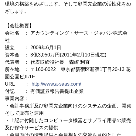
環境の構築をめざします。そして顧問先企業の活性化をめ
ざします。
【会社概要】
会社名 ： アカウンティング・サース・ジャパン株式会
社
設立 ： 2009年6月1日
資本金 ： 3億3,050万円(2011年2月10日現在)
代表者 ： 代表取締役社長 森崎 利直
所在地 ： 〒160-0022 東京都新宿区新宿1丁目20-13 花
園公園ビル1F
URL ：
http://www.a-saas.com/
付記 ： 有価証券報告書提出企業
事業内容：
・会計事務所及び顧問先企業向けのシステムの企画、開発
そして販売と運用
・上記に付随したコンピュータ機器とサプライ用品の販売
及び保守サービスの提供
・会員向けの情報提供と会員相互の交流を目的とした