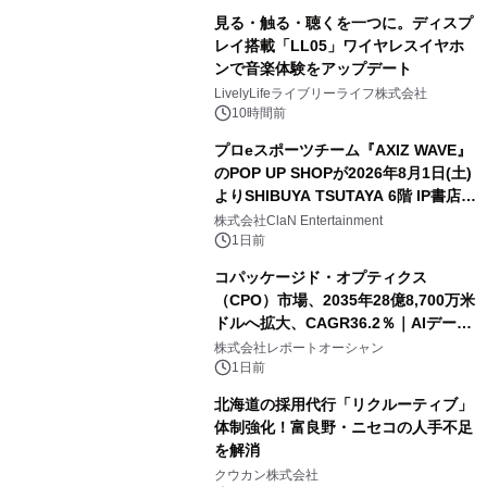
見る・触る・聴くを一つに。ディスプ
レイ搭載「LL05」ワイヤレスイヤホ
ンで音楽体験をアップデート
LivelyLifeライブリーライフ株式会社
10時間前
プロeスポーツチーム『AXIZ WAVE』
のPOP UP SHOPが2026年8月1日(土)
よりSHIBUYA TSUTAYA 6階 IP書店で
開催決定！！
株式会社ClaN Entertainment
1日前
コパッケージド・オプティクス
（CPO）市場、2035年28億8,700万米
ドルへ拡大、CAGR36.2％｜AIデータ
センター・高速光通信需要が成長を加
株式会社レポートオーシャン
速
1日前
北海道の採用代行「リクルーティブ」
体制強化！富良野・ニセコの人手不足
を解消
クウカン株式会社