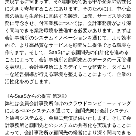
実現するに留まらず、その顧問先である中小企業の活性化
に大きく寄与することにあります。そのためには、中小企
業の活動を生産性に直結する製造、販売、サービス等の業
務に専念させ、付帯業務については、会計事務所がより深
く関与できる業務環境を整備する必要があります。まずは
会計事務所のシステムイノベーションを通じて、より効率
的で、より高品質なサービスを顧問先に提供できる環境を
作ります。そして、SaaSによる顧問先の自計化を進める
ことによって、会計事務所と顧問先とのデータの一元管理
を実現し、会計事務所によるデイリーな監査と、タイムリ
ーな経営指導が行える環境を整えることによって、企業の
活性化をめざします。
《A-SaaSからの提言 第3弾》
弊社は会員会計事務所向けのクラウドコンピューティング
によるSaaSシステムを通じて、顧問先向け会計システム
と給与システムを、会員に無償提供いたします。そして会
計事務所と顧問先とのシステムの共有化を実現することに
よって、会計事務所が顧問先の経営により深く関与できる