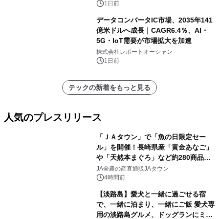
1日前
データコンバータIC市場、2035年141
億米ドルへ成長｜CAGR6.4％、AI・
5G・IoT需要が市場拡大を加速
株式会社レポートオーシャン
1日前
テックの新着をもっと見る
人気のプレスリリース
「ＪＡタウン」で「魚の日限定セー
ル」を開催！長崎県産「黄金あなご」
や「天然本まぐろ」など約280商品を
1
販売！～毎月１０日の定例企画～
JA全農の産直通販JAタウン
4時間前
【淡路島】愛犬と一緒に過ごせる宿
で、一緒に泊まり、一緒にご飯 愛犬専
用の淡路島グルメ、ドッグランにミニ