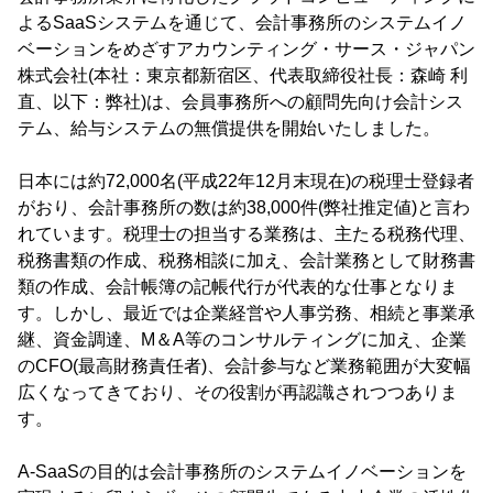
よるSaaSシステムを通じて、会計事務所のシステムイノ
ベーションをめざすアカウンティング・サース・ジャパン
株式会社(本社：東京都新宿区、代表取締役社長：森崎 利
直、以下：弊社)は、会員事務所への顧問先向け会計シス
テム、給与システムの無償提供を開始いたしました。
日本には約72,000名(平成22年12月末現在)の税理士登録者
がおり、会計事務所の数は約38,000件(弊社推定値)と言わ
れています。税理士の担当する業務は、主たる税務代理、
税務書類の作成、税務相談に加え、会計業務として財務書
類の作成、会計帳簿の記帳代行が代表的な仕事となりま
す。しかし、最近では企業経営や人事労務、相続と事業承
継、資金調達、M＆A等のコンサルティングに加え、企業
のCFO(最高財務責任者)、会計参与など業務範囲が大変幅
広くなってきており、その役割が再認識されつつありま
す。
A-SaaSの目的は会計事務所のシステムイノベーションを