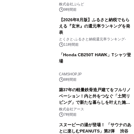
2
プール グランピングとトレーラーハウ
株式会社ぷらど
スの2施設で
9時間前
【2026年8月版】ふるさと納税でもら
える『玄米』の還元率ランキングを発
表
3
とくさと-ふるさと納税還元率ランキング-
11時間前
「Honda CB250T HAWK」Tシャツ登
場
4
CAMSHOP.JP
8時間前
築37年の軽量鉄骨造戸建てをフルリノ
ベーション！内と外をつなぐ「土間リ
ビング」で新たな暮らしを叶えた施工
5
事例を株式会社アースが公開
株式会社アース
7時間前
スヌーピーの湯が登場！ 「サウナのあ
とに楽しむPEANUTS」第2弾 渋谷