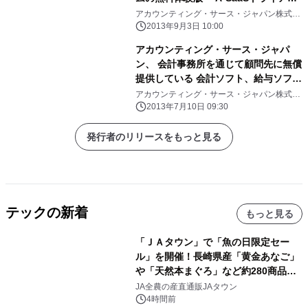
ル』の提供を開始
アカウンティング・サース・ジャパン株式会
社
2013年9月3日 10:00
アカウンティング・サース・ジャパ
ン、 会計事務所を通じて顧問先に無償
提供している 会計ソフト、給与ソフト
の利用数10,000件突破を発表
アカウンティング・サース・ジャパン株式会
社
2013年7月10日 09:30
発行者のリリースをもっと見る
テックの新着
もっと見る
「ＪＡタウン」で「魚の日限定セー
ル」を開催！長崎県産「黄金あなご」
や「天然本まぐろ」など約280商品を
販売！～毎月１０日の定例企画～
JA全農の産直通販JAタウン
4時間前