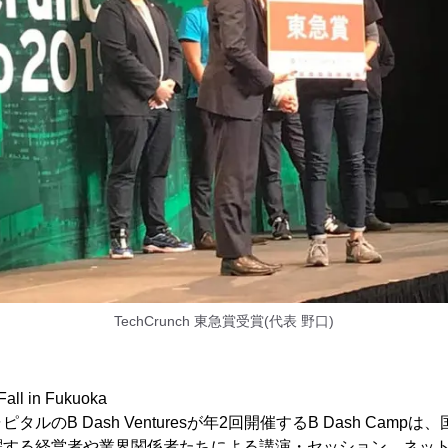
TechCrunch 東急賞受賞(代表 野口)
all in Fukuoka
ルのB Dash Venturesが年2回開催するB Dash Cam
躍する経営者や業界関係者たちによる講演・セッション、ネッ