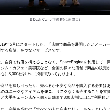
B Dash Camp 準優勝(代表 野口)
e」は2019年5月にスタートした、「店頭で商品を展開したいメー
望する店舗」をつなぐサービスです。
、自身でお店を構えることなく、SpaceEngineを利用して
ジム・カフェ・美容院など、全国の様々な店舗で商品の販売が
心に3,000社以上にご利用頂いております。
で商品を探し回ったり、売れるか不安な商品を購入する必要は
eが何百ものユニークなアイテムを発見、リスクなく販売することを
ど大手チェーン店から個人店舗まで800店舗以上にご利用頂
みに、今後も当社の「すべての人に自由なリテールを」という