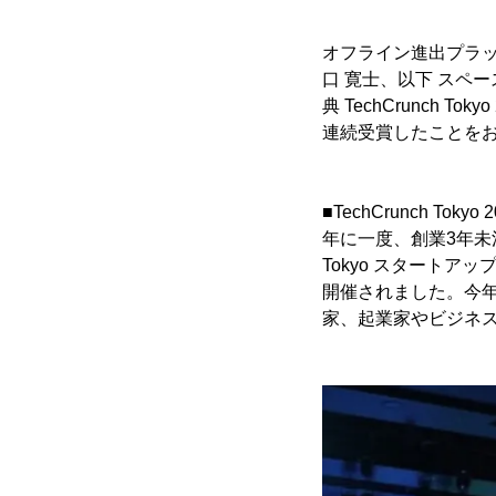
オフライン進出プラッ
口 寛士、以下 スペ
典 TechCrunch Tok
連続受賞したことを
■TechCrunch Tokyo 
年に一度、創業3年未
Tokyo スタートア
開催されました。今年
家、起業家やビジネ