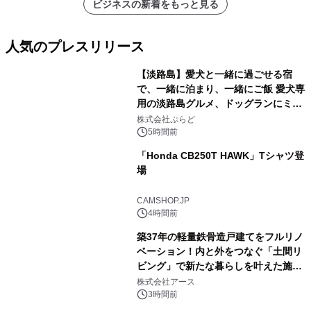
ビジネスの新着をもっと見る
人気のプレスリリース
【淡路島】愛犬と一緒に過ごせる宿
で、一緒に泊まり、一緒にご飯 愛犬専
用の淡路島グルメ、ドッグランにミニ
1
プール グランピングとトレーラーハウ
株式会社ぷらど
スの2施設で
5時間前
「Honda CB250T HAWK」Tシャツ登
場
2
CAMSHOP.JP
4時間前
築37年の軽量鉄骨造戸建てをフルリノ
ベーション！内と外をつなぐ「土間リ
ビング」で新たな暮らしを叶えた施工
3
事例を株式会社アースが公開
株式会社アース
3時間前