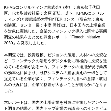
KPMGコンサルティング株式会社(本社：東京都千代田
区、代表取締役社長：宮原 正弘、以下、KPMGコンサル
ティング)と慶應義塾大学FinTEKセンター(所在地：東京
都港区、センター長：中妻 照雄)は、日本国内の上場企業
を対象に実施した、企業のフィンテック導入に関する実態
調査の結果をまとめた調査レポート「Fintech Initiative
2030」を発表しました。
本調査では、投資規模、ビジョンの策定、人材への投資な
ど、フィンテックの活用やデジタル化に積極的に投資を進
めている企業がある一方、フィンテックの適用が現行業務
の効率化に留まり、既存システムの置き換えの一環として
捉えている企業が多く、フィンテック活用への意識・取組
みの状況には、企業間格差が大きいことが明らかになりま
した。
本レポートは、国内の上場企業を対象に実施したアンケー
ト調査の結果と、国内トップ企業の有識者へのインタビュ