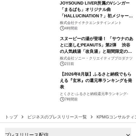
JOYSOUND LIVER所属のVシンガー
「まるぱも」オリジナル曲
「HALLUCINATION？」初メジャー配
4
信リリース決定！
株式会社テイチクエンタテインメント
4時間前
スヌーピーの湯が登場！ 「サウナのあ
とに楽しむPEANUTS」第2弾 渋谷
の人気銭湯「改良湯」と期間限定のコ
5
ラボレーション サウナイキタイコラ
株式会社ソニー・クリエイティブプロダクツ
ボグッズも発売決定！
2日前
【2026年8月版】ふるさと納税でもら
える『玄米』の還元率ランキングを発
表
6
とくさと-ふるさと納税還元率ランキング-
7時間前
トップ
ビジネスのプレスリリース一覧
KPMGコンサルティ
プレスリリース配信