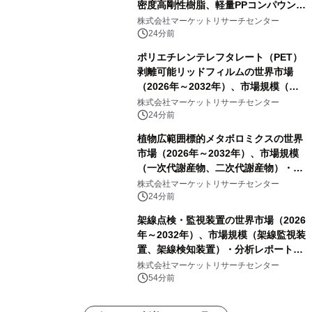
密度高剛性樹脂、軽量PPコンパウン
ド、強化軽量ブレンド、軽量PCR
株式会社マーケットリサーチセンター
PA、その他）・分析レポートを発表
24分前
ポリエチレンテレフタレート（PET）
剥離可能リッドフィルムの世界市場
（2026年～2032年）、市場規模（ヒ
ートシールタイプ、コールドシールタ
株式会社マーケットリサーチセンター
イプ、粘着タイプ）・分析レポートを
24分前
発表
植物広範囲標的メタボロミクスの世界
市場（2026年～2032年）、市場規模
（一次代謝産物、二次代謝産物）・分
析レポートを発表
株式会社マーケットリサーチセンター
24分前
架線点検・監視装置の世界市場（2026
年～2032年）、市場規模（架線監視装
置、架線検知装置）・分析レポートを
発表
株式会社マーケットリサーチセンター
54分前