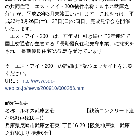
の共同住宅「エス・アイ・200(物件名称：ルネス武庫之
荘)」が、平成23年3月末竣工いたします。これをうけ、平
成23年3月26日(土)、27日(日)の両日、完成見学会を開催
いたします。
「エス・アイ・200」は、前年度に引き続いて2年連続で
国土交通省が主管する「長期優良住宅先導事業」に採択を
され、“長期優良住宅”の認定を受けています。
※「エス・アイ・200」の詳細は下記ウェブサイトをご覧
ください。
URL：
http://www.sgc-
web.co.jp/news/200910/000263.html
■物件概要
名称：ルネス武庫之荘 【鉄筋コンクリート造
4階建(戸数18戸)】
兵庫県尼崎市武庫之荘東1丁目16-29【阪急神戸線 武庫
之荘駅より 徒歩6分】