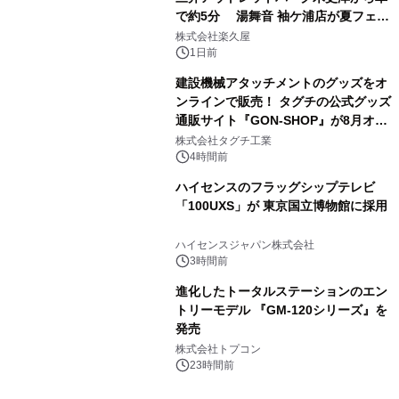
で約5分 湯舞音 袖ケ浦店が夏フェア
3
メニューを提供
株式会社楽久屋
1日前
建設機械アタッチメントのグッズをオ
ンラインで販売！ タグチの公式グッズ
通販サイト『GON-SHOP』が8月オー
4
プン
株式会社タグチ工業
4時間前
ハイセンスのフラッグシップテレビ
「100UXS」が 東京国立博物館に採用
5
ハイセンスジャパン株式会社
3時間前
進化したトータルステーションのエン
トリーモデル 『GM-120シリーズ』を
発売
6
株式会社トプコン
23時間前