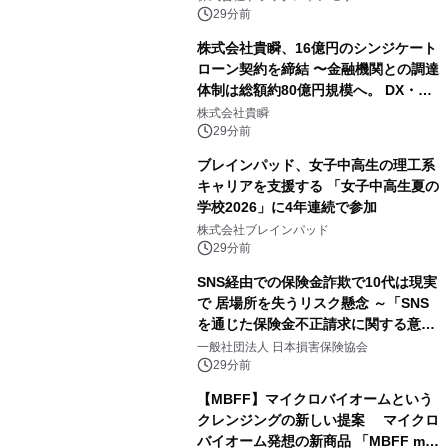
29分前
株式会社貴瞬、16億円のシンジケート
ローン契約を締結 〜金融機関との調達
体制は総額約80億円規模へ。 DX・海
外展開をはじめとした成長投資を加速
株式会社貴瞬
～
29分前
ブレインパッド、女子中高生の理工系
キャリアを支援する 「女子中高生夏の
学校2026」に4年連続で参加
株式会社ブレインパッド
29分前
SNS経由での保険金詐欺で10代は現実
で 居場所を失うリスク懸念 ～「SNS
を通じた保険金不正請求に関する意識
調査」を実施、 認知度の低さも浮き彫
一般社団法人 日本損害保険協会
りに～
29分前
【MBFF】マイクロバイオームという
クレンジングの新しい提案 マイクロ
バイオーム発想の新商品 「MBFF mb