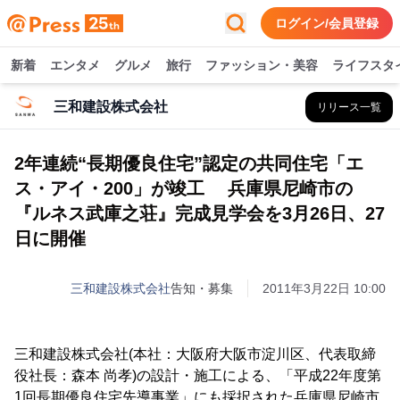
ログイン/会員登録
新着
エンタメ
グルメ
旅行
ファッション・美容
ライフスタ
三和建設株式会社
リリース一覧
2年連続“長期優良住宅”認定の共同住宅「エ
ス・アイ・200」が竣工 兵庫県尼崎市の
『ルネス武庫之荘』完成見学会を3月26日、27
日に開催
三和建設株式会社
告知・募集
2011年3月22日 10:00
三和建設株式会社(本社：大阪府大阪市淀川区、代表取締
役社長：森本 尚孝)の設計・施工による、「平成22年度第
1回長期優良住宅先導事業」にも採択された兵庫県尼崎市