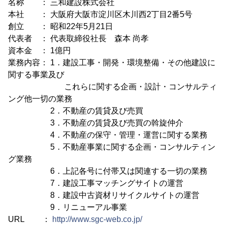
名称 ： 三和建設株式会社
本社 ： 大阪府大阪市淀川区木川西2丁目2番5号
創立 ： 昭和22年5月21日
代表者 ： 代表取締役社長 森本 尚孝
資本金 ： 1億円
業務内容： 1．建設工事・開発・環境整備・その他建設に
関する事業及び
これらに関する企画・設計・コンサルティ
ング他一切の業務
2．不動産の賃貸及び売買
3．不動産の賃貸及び売買の斡旋仲介
4．不動産の保守・管理・運営に関する業務
5．不動産事業に関する企画・コンサルティン
グ業務
6．上記各号に付帯又は関連する一切の業務
7．建設工事マッチングサイトの運営
8．建設中古資材リサイクルサイトの運営
9．リニューアル事業
URL ：
http://www.sgc-web.co.jp/