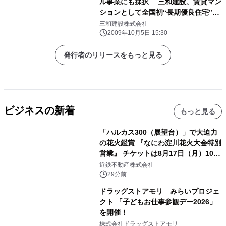
ル事業にも採択 三和建設、賃貸マン
ションとして全国初“長期優良住宅”認
定の 共同住宅「エス・アイ・200」を
三和建設株式会社
施工
2009年10月5日 15:30
発行者のリリースをもっと見る
ビジネスの新着
もっと見る
「ハルカス300（展望台）」で大迫力
の花火鑑賞 『なにわ淀川花火大会特別
営業』 チケットは8月17日（月）10時
00分から販売開始！
近鉄不動産株式会社
29分前
ドラッグストアモリ みらいプロジェ
クト 「子どもお仕事参観デー2026」
を開催！
株式会社ドラッグストアモリ