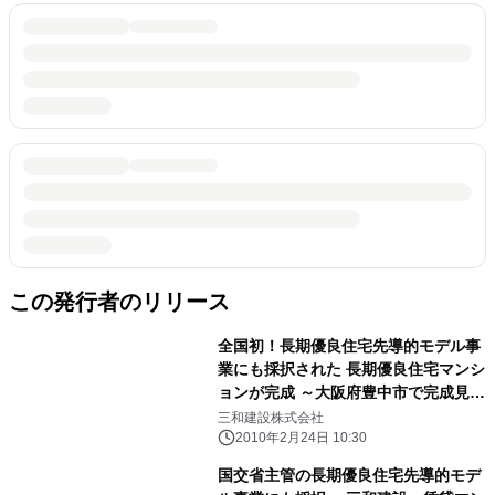
この発行者のリリース
全国初！長期優良住宅先導的モデル事
業にも採択された 長期優良住宅マンシ
ョンが完成 ～大阪府豊中市で完成見学
会を開催～
三和建設株式会社
2010年2月24日 10:30
国交省主管の長期優良住宅先導的モデ