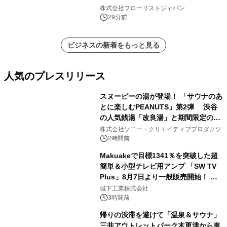
クレンジングPRO」を2026年8月6日
株式会社フローリストジャパン
発売
29分前
ビジネスの新着をもっと見る
人気のプレスリリース
スヌーピーの湯が登場！ 「サウナのあ
とに楽しむPEANUTS」第2弾 渋谷
の人気銭湯「改良湯」と期間限定のコ
1
ラボレーション サウナイキタイコラ
株式会社ソニー・クリエイティブプロダクツ
ボグッズも発売決定！
2時間前
Makuakeで目標1341％を突破した超
簡単＆小型テレビ用アンプ 「SW TV
Plus」8月7日より一般販売開始！ ケ
2
ーブル1本つなぐだけ、テレビの音が
城下工業株式会社
ぐっと豊かに
3時間前
帰りの渋滞を避けて「温泉＆サウナ」
三井アウトレットパーク木更津から車