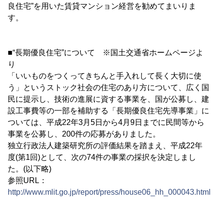
良住宅”を用いた賃貸マンション経営を勧めてまいりま
す。
■“長期優良住宅”について ※国土交通省ホームページよ
り
「いいものをつくってきちんと手入れして長く大切に使
う」というストック社会の住宅のあり方について、広く国
民に提示し、技術の進展に資する事業を、国が公募し、建
設工事費等の一部を補助する「長期優良住宅先導事業」に
ついては、平成22年3月5日から4月9日までに民間等から
事業を公募し、200件の応募がありました。
独立行政法人建築研究所の評価結果を踏まえ、平成22年
度(第1回)として、次の74件の事業の採択を決定しまし
た。(以下略)
参照URL：
http://www.mlit.go.jp/report/press/house06_hh_000043.html