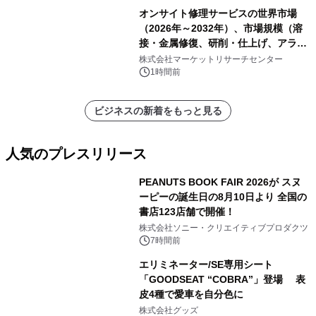
オンサイト修理サービスの世界市場
（2026年～2032年）、市場規模（溶
接・金属修復、研削・仕上げ、アライ
メント、その他）・分析レポートを発
株式会社マーケットリサーチセンター
表
1時間前
ビジネスの新着をもっと見る
人気のプレスリリース
PEANUTS BOOK FAIR 2026が スヌ
ーピーの誕生日の8月10日より 全国の
書店123店舗で開催！
1
株式会社ソニー・クリエイティブプロダクツ
7時間前
エリミネーター/SE専用シート
「GOODSEAT “COBRA”」登場 表
皮4種で愛車を自分色に
2
株式会社グッズ