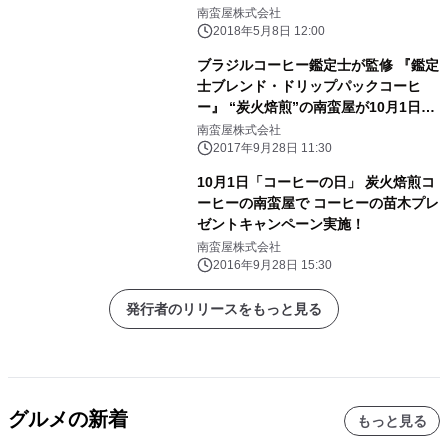
い“無糖”にこだわった新商品
南蛮屋株式会社
2018年5月8日 12:00
ブラジルコーヒー鑑定士が監修 『鑑定
士ブレンド・ドリップパックコーヒ
ー』 “炭火焙煎”の南蛮屋が10月1日コ
ーヒーの日に新発売！
南蛮屋株式会社
2017年9月28日 11:30
10月1日「コーヒーの日」 炭火焙煎コ
ーヒーの南蛮屋で コーヒーの苗木プレ
ゼントキャンペーン実施！
南蛮屋株式会社
2016年9月28日 15:30
発行者のリリースをもっと見る
グルメの新着
もっと見る