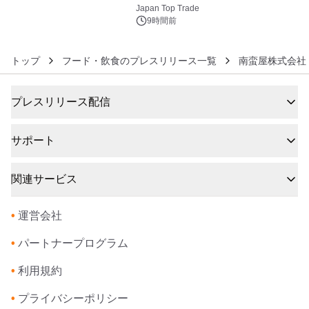
6
浴シンギングボウル第2弾の大型サイ
Japan Top Trade
ズ（XL・2XL・3XL）を先行販売中
9時間前
トップ
フード・飲食のプレスリリース一覧
南蛮屋株式会社
プレスリリース配信
サポート
関連サービス
•
運営会社
•
パートナープログラム
•
利用規約
•
プライバシーポリシー