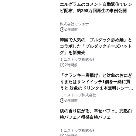
エルグラムのコメント自動返信でレシ
ピ配布、約298万回再生の事例公開
株式会社ミショナ
2時間前
韓国で人気の「ブルダック炒め麺」と
コラボした「ブルダックチーズハット
グ」を新発売
ミニストップ株式会社
2時間前
「クランキー唐揚げ」と対象のおにぎ
りまたはサンドイッチ1個を一緒に買
うと 対象のドリンク１本無料レシート
クーポンもらえる！※1
ミニストップ株式会社
3時間前
桃の香り広がる、幸せパフェ。完熟白
桃パフェ／得盛白桃パフェ
ミニストップ株式会社
3時間前