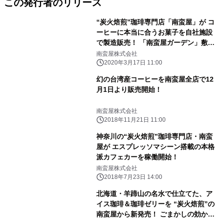
この発行者のリリース
“炭火焙煎”珈琲専門店「南蛮屋」が コ
ーヒーに本当に合うお菓子を自社施設
で製造販売！ 「南蛮屋ガーデン」敷地
内に『焼き菓子工房』が 3月19日(木)
南蛮屋株式会社
オープン！
2020年3月17日 11:00
幻の台湾産コーヒーを南蛮屋全店で12
月1日より販売開始！
南蛮屋株式会社
2018年11月21日 11:00
神奈川の“炭火焙煎”珈琲専門店・南蛮
屋が エスプレッソマシーン搭載の本格
派カフェカーを稼働開始！
南蛮屋株式会社
2018年7月23日 14:00
北海道・羊蹄山の名水で仕立てた、ア
イス珈琲＆珈琲ゼリーを “炭火焙煎”の
南蛮屋から新発売！ ごまかしの効かな