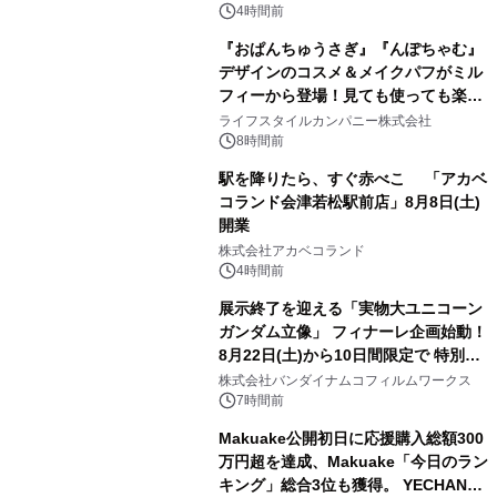
4時間前
『おぱんちゅうさぎ』『んぽちゃむ』
デザインのコスメ＆メイクパフがミル
フィーから登場！見ても使っても楽し
3
い、ポップでキュートなコレクショ
ライフスタイルカンパニー株式会社
ン。
8時間前
駅を降りたら、すぐ赤べこ 「アカベ
コランド会津若松駅前店」8月8日(土)
開業
4
株式会社アカベコランド
4時間前
展示終了を迎える「実物大ユニコーン
ガンダム立像」 フィナーレ企画始動！
8月22日(土)から10日間限定で 特別映
5
像『UNICORN GUNDAM Statue ―
株式会社バンダイナムコフィルムワークス
BEYOND POSSIBILITY ―』を上映！
7時間前
Makuake公開初日に応援購入総額300
万円超を達成、Makuake「今日のラン
キング」総合3位も獲得。 YECHAN音