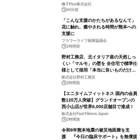
撫子Plus株式会社
44分前
「こんな支援のかたちがあるなんて」
花に触れ、癒やされる時間が熊本への
支援に
フラワーライフ振興協議会
1時間前
野村工務店、北イタリア産の天然しっ
くい「マルモ」の壁を 全住宅で標準仕
様として採用「本当に良いものだけに
こだわる」
株式会社野村工務店
2時間前
【エニタイムフィットネス 国内の会員
数120万人突破】グランドオープンの
西小山店が世界6,000店舗目で達成！
株式会社Fast Fitness Japan
2時間前
令和8年熊本地震の被災地医療を支
援 『今日の臨床サポート』を無償提