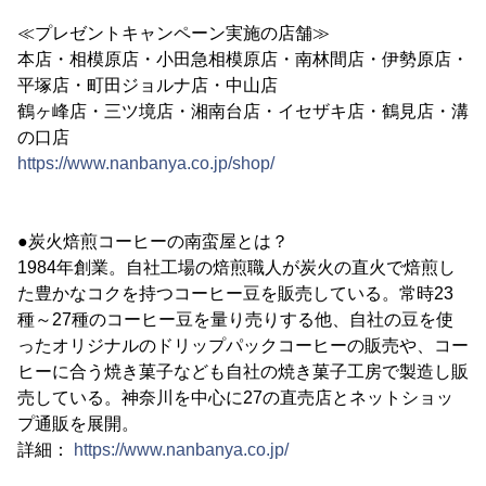
≪プレゼントキャンペーン実施の店舗≫
本店・相模原店・小田急相模原店・南林間店・伊勢原店・
平塚店・町田ジョルナ店・中山店
鶴ヶ峰店・三ツ境店・湘南台店・イセザキ店・鶴見店・溝
の口店
https://www.nanbanya.co.jp/shop/
●炭火焙煎コーヒーの南蛮屋とは？
1984年創業。自社工場の焙煎職人が炭火の直火で焙煎し
た豊かなコクを持つコーヒー豆を販売している。常時23
種～27種のコーヒー豆を量り売りする他、自社の豆を使
ったオリジナルのドリップパックコーヒーの販売や、コー
ヒーに合う焼き菓子なども自社の焼き菓子工房で製造し販
売している。神奈川を中心に27の直売店とネットショッ
プ通販を展開。
詳細：
https://www.nanbanya.co.jp/