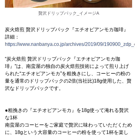
贅沢ドリップパック_イメージA
炭火焙煎 贅沢ドリップパック『エチオピアンモカ珈琲』
詳細：
https://www.nanbanya.co.jp/archives/2019/09/190900_zdp_e
“炭火焙煎 贅沢ドリップパック『エチオピアンモカ珈
琲』”は、南蛮屋の独自の炭火焙煎技術によって煎り上げ
られた“エチオピアンモカ”を粗挽きにし、コーヒーの粉の
量を通常のドリップパックの2倍(当社比)18g使用した、贅
沢なドリップパックです。
●粗挽きの『エチオピアンモカ』を18g使って淹れる贅沢
な1杯
南蛮屋のコーヒーをご家庭で贅沢に味わっていただくため
に、18gという大容量のコーヒーの粉を使って1杯を楽し