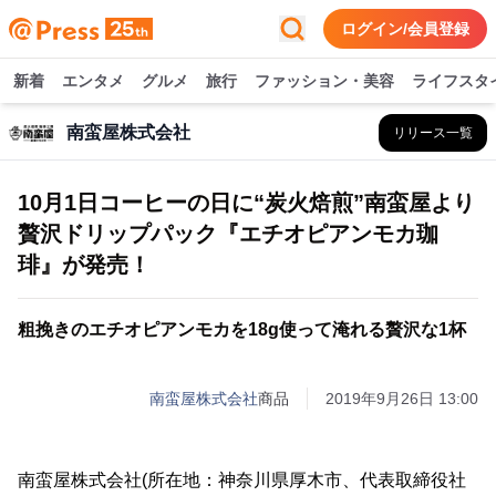
ログイン/会員登録
新着
エンタメ
グルメ
旅行
ファッション・美容
ライフスタ
南蛮屋株式会社
リリース一覧
10月1日コーヒーの日に“炭火焙煎”南蛮屋より
贅沢ドリップパック『エチオピアンモカ珈
琲』が発売！
粗挽きのエチオピアンモカを18g使って淹れる贅沢な1杯
南蛮屋株式会社
商品
2019年9月26日 13:00
南蛮屋株式会社(所在地：神奈川県厚木市、代表取締役社