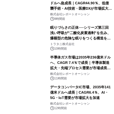
ドルへ急成長｜CAGR44.90％、低侵
襲手術・AI技術・医療DXが市場拡大を
牽引
株式会社レポートオーシャン
9時間前
眠りづらさの正体──シリーズ第三回
浅い呼吸が"二酸化炭素過剰"を生み、
爆睡型の危険な眠りをつくる構造を解
説
トラタニ株式会社
10時間前
半導体ガス市場は2035年236億米ドル
へ、CAGR 7.4％で成長｜半導体製造
拡大・先端プロセス需要が市場成長を
加速
株式会社レポートオーシャン
11時間前
データコンバータIC市場、2035年141
億米ドルへ成長｜CAGR6.4％、AI・
5G・IoT需要が市場拡大を加速
株式会社レポートオーシャン
12時間前