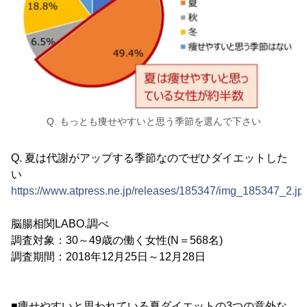
Q. もっとも痩せやすいと思う季節を選んで下さい
Q. 夏は代謝がアップする季節なのでぜひダイエットした
い
https://www.atpress.ne.jp/releases/185347/img_185347_2.jp
脳腸相関LABO.調べ
調査対象：30～49歳の働く女性(N＝568名)
調査期間：2018年12月25日～12月28日
■痩せやすいと思われている夏ダイエットの3つの意外な