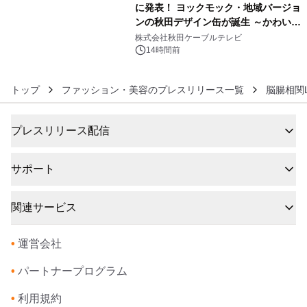
に発表！ ヨックモック・地域バージョ
ンの秋田デザイン缶が誕生 ～かわいい
6
秋田犬の子犬と秋田の四季と名所を巡
株式会社秋田ケーブルテレビ
るパッケージ～ 9月1日(火)秋田県内で
14時間前
販売開始
トップ
ファッション・美容のプレスリリース一覧
脳腸相関L
プレスリリース配信
サポート
関連サービス
•
運営会社
•
パートナープログラム
•
利用規約