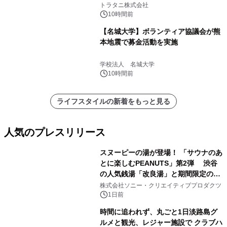
説
トラタニ株式会社
10時間前
【名城大学】ボランティア協議会が熊
本地震で募金活動を実施
学校法人 名城大学
10時間前
ライフスタイルの新着をもっと見る
人気のプレスリリース
スヌーピーの湯が登場！ 「サウナのあ
とに楽しむPEANUTS」第2弾 渋谷
の人気銭湯「改良湯」と期間限定のコ
1
ラボレーション サウナイキタイコラ
株式会社ソニー・クリエイティブプロダクツ
ボグッズも発売決定！
1日前
時間に追われず、丸ごと1日淡路島グ
ルメと観光、レジャー施設で クラブハ