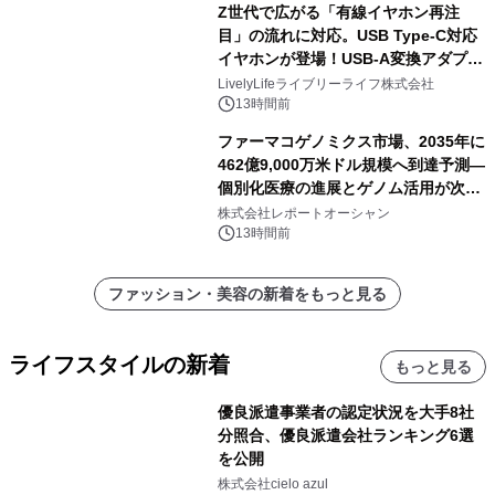
Z世代で広がる「有線イヤホン再注
目」の流れに対応。USB Type-C対応
イヤホンが登場！USB-A変換アダプタ
ー付きでスマホからパソコンまで幅広
LivelyLifeライブリーライフ株式会社
く活用可能
13時間前
ファーマコゲノミクス市場、2035年に
462億9,000万米ドル規模へ到達予測―
個別化医療の進展とゲノム活用が次世
代ヘルスケア投資を加速
株式会社レポートオーシャン
13時間前
ファッション・美容の新着をもっと見る
ライフスタイルの新着
もっと見る
優良派遣事業者の認定状況を大手8社
分照合、優良派遣会社ランキング6選
を公開
株式会社cielo azul