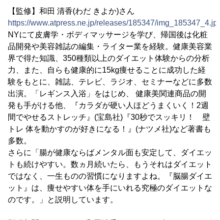
【監修】和田 清香(わだ きよか)さん
https://www.atpress.ne.jp/releases/185347/img_185347_4.jp
NYにて皮膚学・ボディマッサージを学び、帰国後は化粧
品開発や美容雑誌の編集・ライター業を経験。健康美容業
界で得た知識、350種類以上のダイエット体験からの分析
力、また、自らも健康的に15kg痩せることに成功した経
験をもとに、雑誌、テレビ、ラジオ、セミナーなどに多数
出演。「レギンス入浴」をはじめ、 健康美関連商品の開
発も手がける他、『カラダが硬い人ほどうまくいく！2週
間でやせるストレッチ』(宝島社)『30秒でスッキリ！ 壁
トレ 体を動かすのが好きになる！』(ナツメ社)など著書も
多数。
さらに「腸が健康ならばメンタル面も安定して、ダイエッ
トも続けやすい。数ヵ月続いたら、もうそれはダイエット
ではなく、一生ものの習慣になりますよね。『脳腸ダイエ
ット』は、痩せやすい体を手にいれる究極のダイエットな
のです。」と説明しています。