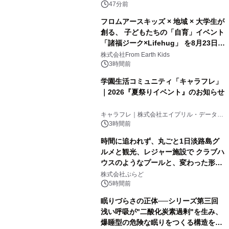
47分前
フロムアースキッズ × 地域 × 大学生が
創る、 子どもたちの「自育」イベント
「諸福ジーク×Lifehug」 を8月23日
(日)開催
株式会社From Earth Kids
3時間前
学園生活コミュニティ「キャラフレ」
｜2026『夏祭りイベント』のお知らせ
キャラフレ｜株式会社エイプリル・データ・
デザインズ
3時間前
時間に追われず、丸ごと1日淡路島グ
ルメと観光、レジャー施設で クラブハ
ウスのようなプールと、変わった形の
サウナも 「THE BOXY AWAJI」のお
株式会社ぷらど
得な素泊まり連泊プランで
5時間前
眠りづらさの正体──シリーズ第三回
浅い呼吸が"二酸化炭素過剰"を生み、
爆睡型の危険な眠りをつくる構造を解