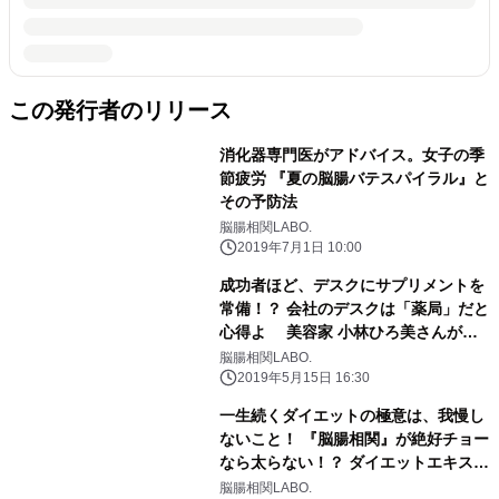
この発行者のリリース
消化器専門医がアドバイス。女子の季
節疲労 『夏の脳腸バテスパイラル』と
その予防法
脳腸相関LABO.
2019年7月1日 10:00
成功者ほど、デスクにサプリメントを
常備！？ 会社のデスクは「薬局」だと
心得よ 美容家 小林ひろ美さんが指
南 賢いサプリ選び、キーワードは
脳腸相関LABO.
『脳腸相関』
2019年5月15日 16:30
一生続くダイエットの極意は、我慢し
ないこと！ 『脳腸相関』が絶好チョー
なら太らない！？ ダイエットエキスパ
ートも注目 2019年ダイエットの大
脳腸相関LABO.