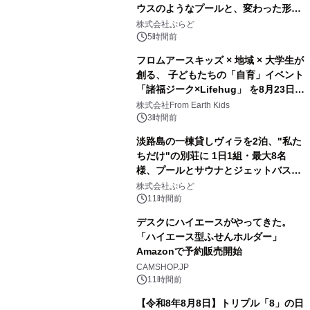
ウスのようなプールと、変わった形の
2
サウナも 「THE BOXY AWAJI」のお
株式会社ぷらど
得な素泊まり連泊プランで
5時間前
フロムアースキッズ × 地域 × 大学生が
創る、 子どもたちの「自育」イベント
「諸福ジーク×Lifehug」 を8月23日
3
(日)開催
株式会社From Earth Kids
3時間前
淡路島の一棟貸しヴィラを2泊、"私た
ちだけ"の別荘に 1日1組・最大8名
様、プールとサウナとジェットバス付
4
きで Villa Mon Temps AWAJIの連泊
株式会社ぷらど
素泊りプラン
11時間前
デスクにハイエースがやってきた。
「ハイエース型ふせんホルダー」
Amazonで予約販売開始
5
CAMSHOP.JP
11時間前
【令和8年8月8日】トリプル「8」の日