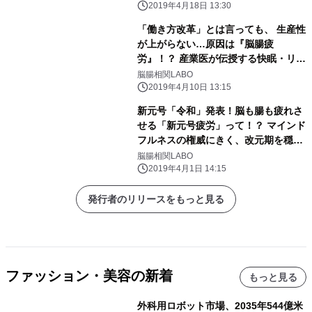
本命「脳腸ダイエット」
2019年4月18日 13:30
「働き方改革」とは言っても、 生産性
が上がらない…原因は『脳腸疲
労』！？ 産業医が伝授する快眠・リラ
ックス・楽しく発散の極意
脳腸相関LABO
2019年4月10日 13:15
新元号「令和」発表！脳も腸も疲れさ
せる「新元号疲労」って！？ マインド
フルネスの権威にきく、改元期を穏や
かに過ごすテクニック
脳腸相関LABO
2019年4月1日 14:15
発行者のリリースをもっと見る
ファッション・美容の新着
もっと見る
外科用ロボット市場、2035年544億米