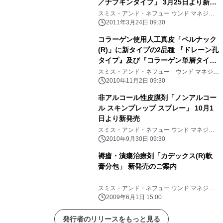
／ナプキンタイプ」 3月25日より新発
売
スミス・アンド・ネフュー ウンド マネジメ
ント株式会社
2011年3月24日 09:30
コラーゲン使用人工真皮「ペルナック
(R)」に新タイプの2品種 『ドレーン孔
タイプ』及び『コラーゲン単層タイ
プ』を追加発売
スミス・アンド・ネフュー ウンド マネジメ
ント株式会社
2010年11月2日 09:30
非アルコール性皮膜剤「ノンアルコー
ル スキンプレップ スプレー」 10月1
日より新発売
スミス・アンド・ネフュー ウンド マネジメ
ント株式会社
2010年9月30日 09:30
褥瘡・潰瘍治療剤「カデックス(R)軟
膏分包」 新発売のご案内
スミス・アンド・ネフュー ウンド マネジメ
ント株式会社
2009年6月1日 15:00
発行者のリリースをもっと見る