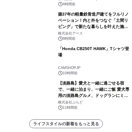
4時間前
築37年の軽量鉄骨造戸建てをフルリノ
ベーション！内と外をつなぐ「土間リ
ビング」で新たな暮らしを叶えた施工
事例を株式会社アースが公開
株式会社アース
9時間前
「Honda CB250T HAWK」Tシャツ登
場
CAMSHOP.JP
10時間前
【淡路島】愛犬と一緒に過ごせる宿
で、一緒に泊まり、一緒にご飯 愛犬専
用の淡路島グルメ、ドッグランにミニ
プール グランピングとトレーラーハウ
株式会社ぷらど
スの2施設で
11時間前
ライフスタイルの新着をもっと見る