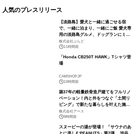
人気のプレスリリース
【淡路島】愛犬と一緒に過ごせる宿
で、一緒に泊まり、一緒にご飯 愛犬専
用の淡路島グルメ、ドッグランにミニ
1
プール グランピングとトレーラーハウ
株式会社ぷらど
スの2施設で
11時間前
「Honda CB250T HAWK」Tシャツ登
場
2
CAMSHOP.JP
10時間前
築37年の軽量鉄骨造戸建てをフルリノ
ベーション！内と外をつなぐ「土間リ
ビング」で新たな暮らしを叶えた施工
3
事例を株式会社アースが公開
株式会社アース
9時間前
スヌーピーの湯が登場！ 「サウナのあ
とに楽しむPEANUTS」第2弾 渋谷