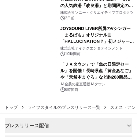
の人気銭湯「改良湯」と期間限定のコ
4
ラボレーション サウナイキタイコラ
株式会社ソニー・クリエイティブプロダクツ
ボグッズも発売決定！
2日前
JOYSOUND LIVER所属のVシンガー
「まるぱも」オリジナル曲
「HALLUCINATION？」初メジャー配
5
信リリース決定！
株式会社テイチクエンタテインメント
10時間前
「ＪＡタウン」で「魚の日限定セー
ル」を開催！長崎県産「黄金あなご」
や「天然本まぐろ」など約280商品を
6
販売！～毎月１０日の定例企画～
JA全農の産直通販JAタウン
6時間前
トップ
ライフスタイルのプレスリリース一覧
スミス・アン
プレスリリース配信