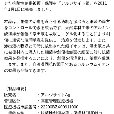
せた抗菌性創傷被覆・保護材『アルジサイト銀』を2011
年1月1日に発売しました。
本品は、創傷の治癒を遅らせる過剰な滲出液と細菌の両方
をコントロールできる製品です。天然素材由来のアルギン
酸繊維が創傷の滲出液を吸収し、ゲル化することにより創
傷に適切な湿潤環境を提供し、治癒を促進します。また、
滲出液の吸収と同時に放出された銀イオンは、滲出液と共
に被覆材内に流入した細菌や創傷接触面の細菌に対し抗菌
効果を発揮することにより、創傷を清浄化し、治癒を促進
します。また、血液凝固第IV因子であるカルシウムイオン
の効果も期待できます。
【製品概要】
販売名 ：アルジサイトAg
管理区分 ：高度管理医療機器
医療機器承認番号：22200BZX00911000
一般的名称 ：抗菌性創傷被覆・保護材(JMDNコー