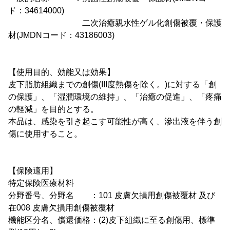
ド：34614000)
二次治癒親水性ゲル化創傷被覆・保護
材(JMDNコード：43186003)
【使用目的、効能又は効果】
皮下脂肪組織までの創傷(III度熱傷を除く。)に対する「創
の保護」、「湿潤環境の維持」、「治癒の促進」、「疼痛
の軽減」を目的とする。
本品は、感染を引き起こす可能性が高く、滲出液を伴う創
傷に使用すること。
【保険適用】
特定保険医療材料
分野番号、分野名 ：101 皮膚欠損用創傷被覆材 及び
在008 皮膚欠損用創傷被覆材
機能区分名、償還価格：(2)皮下組織に至る創傷用、標準