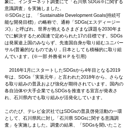
象に、インターネット調査にて「石川県 SDGs※に関する
意識調査」を実施しました。
※SDGsとは、「Sustainable Development Goals(持続可
能な開発目標)」の略称で、通称「SDGs(エスディージー
ズ)」と呼ばれ、世界が抱えるさまざまな課題を2030年ま
でに解決するため国連で定められた17の目標です。SDGs
は発展途上国のみならず、先進国自身が取り組むユニバー
サル(普遍的)なものであり，日本としても積極的に取り組
んでいます。(※一部 外務省ＨＰを引用)
2016年1月にスタートしたSDGsから4年目となる2019
年は、SDGs「実装元年」と言われた2018年から、さらな
る取り組みの普及および強化が期待されています。国内の
各自治体や大手企業でもSDGsを推進する宣言が発表さ
れ、石川県内でも取り組みが活発化しています。
このたび、テレビ金沢社ではSDGsの普及啓発活動の一環
として、石川県民に対し「石川県 SDGsに関する意識調
査」を実施しました。調査の結果、「SDGsを聞いたこと