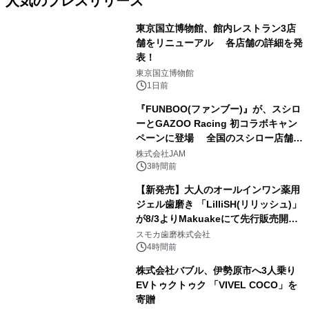
人気のプレスリリース
東京国立博物館、館内レストラン3店
舗をリニューアル 各店舗の詳細を発
表！
1
東京国立博物館
1日前
『FUNBOO(ファンブー)』が、スシロ
ーとGAZOO Racing 初コラボキャン
ペーンに登場 全国のスシロー店舗で
2
GR 4車種の FUNBOO(ミニカー)付き
株式会社JAM
メニューが展開されます
3時間前
【新発売】大人のオールインワン薬用
ジェル歯磨き 「LilliSH(リリッシュ)」
が8/3よりMakuakeにて先行販売開
3
始！
スモカ歯磨株式会社
4時間前
株式会社バブル、伊勢原市へ3人乗り
EVトゥクトゥク 「VIVEL COCO」を
寄贈
4