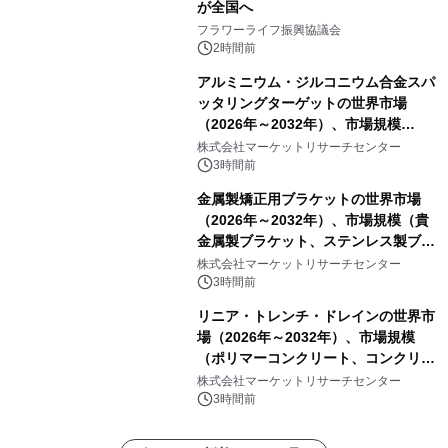
が全国へ
フラワーライフ振興協議会
2時間前
アルミニウム・ジルコニウム合金スパ
ッタリングターゲットの世界市場
（2026年～2032年）、市場規模
（0.995、0.999、その他）・分析レポ
株式会社マーケットリサーチセンター
ートを発表
3時間前
金属製矯正用ブラケットの世界市場
（2026年～2032年）、市場規模（貴
金属製ブラケット、ステンレス製ブラ
ケット、純チタン製ブラケット）・分
株式会社マーケットリサーチセンター
析レポートを発表
3時間前
リニア・トレンチ・ドレインの世界市
場（2026年～2032年）、市場規模
（ポリマーコンクリート、コンクリー
ト、プラスチック、金属）・分析レポ
株式会社マーケットリサーチセンター
ートを発表
3時間前