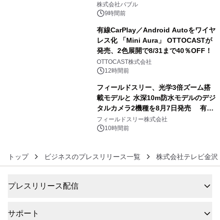
株式会社バブル
9時間前
有線CarPlay／Android Autoをワイヤ
レス化 「Mini Aura」 OTTOCASTが
発売、2色展開で8/31まで40％OFF！
5
OTTOCAST株式会社
12時間前
フィールドスリー、光学3倍ズーム搭
載モデルと 水深10m防水モデルのデジ
タルカメラ2機種を8月7日発売 有効
6
約1300万画素、用途別に選べるコンデ
フィールドスリー株式会社
ジ新登場
10時間前
トップ
ビジネスのプレスリリース一覧
株式会社テレビ金沢
プレスリリース配信
サポート