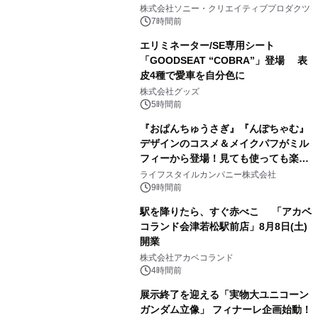
1
株式会社ソニー・クリエイティブプロダクツ
7時間前
エリミネーター/SE専用シート
「GOODSEAT “COBRA”」登場 表
皮4種で愛車を自分色に
2
株式会社グッズ
5時間前
『おぱんちゅうさぎ』『んぽちゃむ』
デザインのコスメ＆メイクパフがミル
フィーから登場！見ても使っても楽し
3
い、ポップでキュートなコレクショ
ライフスタイルカンパニー株式会社
ン。
9時間前
駅を降りたら、すぐ赤べこ 「アカベ
コランド会津若松駅前店」8月8日(土)
開業
4
株式会社アカベコランド
4時間前
展示終了を迎える「実物大ユニコーン
ガンダム立像」 フィナーレ企画始動！