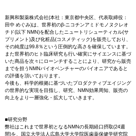
新興和製薬株式会社(本社：東京都中央区、代表取締役：
田中 めぐみ)は、世界初のβ-ニコチンアミドモノヌクレオ
チド(以下 NMN)を配合したニュートリシューティカル(サ
プリメント)及び化粧品(コスメティック)を販売しており、
その純度は99.8％という圧倒的な高さを確保しています。
また世界初のヒト臨床研究も行い確実にサイエンスに基づ
いた商品を次々にローンチすることにより、研究から販売
までを担うNMNバイオベンチャーのパイオニアであると
の評価を頂いております。
今後も、科学的根拠に基づいたプロダクティブエイジング
の世界的な実現を目指し、研究、NMN効果周知、販売の
向上をより一層強化・拡大していきます。
■研究分野
弊社はこれまで世界初となるNMNの長期経口摂取(24週
間)を、国立大学法人広島大学大学院医歯薬保健学研究院