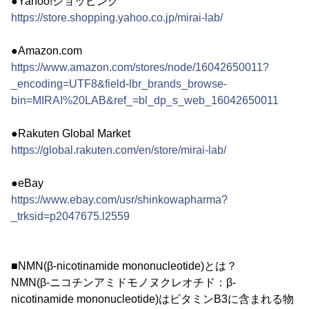
●Yahoo!ショッピング
https://store.shopping.yahoo.co.jp/mirai-lab/
●Amazon.com
https://www.amazon.com/stores/node/16042650011?
_encoding=UTF8&field-lbr_brands_browse-
bin=MIRAI%20LAB&ref_=bl_dp_s_web_16042650011
●Rakuten Global Market
https://global.rakuten.com/en/store/mirai-lab/
●eBay
https://www.ebay.com/usr/shinkowapharma?
_trksid=p2047675.l2559
■NMN(β-nicotinamide mononucleotide)とは？
NMN(β-ニコチンアミドモノヌクレオチド：β-
nicotinamide mononucleotide)はビタミンB3に含まれる物