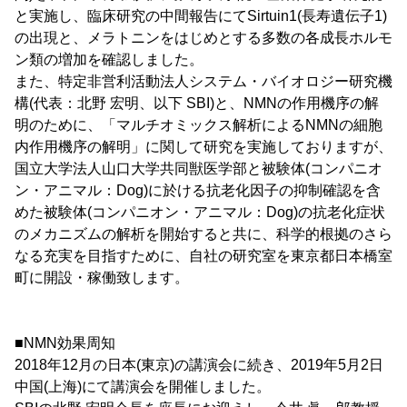
と実施し、臨床研究の中間報告にてSirtuin1(長寿遺伝子1)
の出現と、メラトニンをはじめとする多数の各成長ホルモ
ン類の増加を確認しました。
また、特定非営利活動法人システム・バイオロジー研究機
構(代表：北野 宏明、以下 SBI)と、NMNの作用機序の解
明のために、「マルチオミックス解析によるNMNの細胞
内作用機序の解明」に関して研究を実施しておりますが、
国立大学法人山口大学共同獣医学部と被験体(コンパニオ
ン・アニマル：Dog)に於ける抗老化因子の抑制確認を含
めた被験体(コンパニオン・アニマル：Dog)の抗老化症状
のメカニズムの解析を開始すると共に、科学的根拠のさら
なる充実を目指すために、自社の研究室を東京都日本橋室
町に開設・稼働致します。
■NMN効果周知
2018年12月の日本(東京)の講演会に続き、2019年5月2日
中国(上海)にて講演会を開催しました。