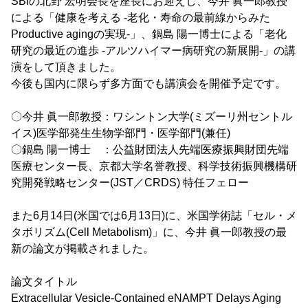
SBIの北野 宏明会長を座長にお迎えし、今井 眞一郎教授
による「健康を考える -老化・寿命の最前線からみた
Productive agingの実現-」、鍋島 陽一博士による「老化
研究の最近の進歩 -アルツハイマー病研究の新展開-」の講
演をして頂きました。
今後も国内に限らず多方面でも講演会を開催予定です。
〇今井 眞一郎教授：ワシントン大学(ミズーリ州セントル
イス)医学部発生生物学部門・医学部門(兼任)
〇鍋島 陽一博士 ：公益財団法人先端医療振興財団先端
医療センター長、京都大学名誉教授、科学技術振興機構研
究開発戦略センター(JST／CRDS) 特任フェロー
また6月14日(米国では6月13日)に、米国学術誌「セル・メ
タボリズム(Cell Metabolism)」に、今井 眞一郎教授の最
新の論文が掲載されました。
論文タイトル
Extracellular Vesicle-Contained eNAMPT Delays Aging