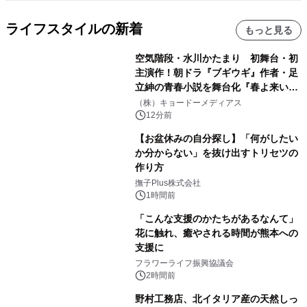
ライフスタイルの新着
もっと見る
空気階段・水川かたまり 初舞台・初
主演作！朝ドラ『ブギウギ』作者・足
立紳の青春小説を舞台化『春よ来い、
マジで来い』キービジュアル解禁！
（株）キョードーメディアス
12分前
【お盆休みの自分探し】「何がしたい
か分からない」を抜け出すトリセツの
作り方
撫子Plus株式会社
1時間前
「こんな支援のかたちがあるなんて」
花に触れ、癒やされる時間が熊本への
支援に
フラワーライフ振興協議会
2時間前
野村工務店、北イタリア産の天然しっ