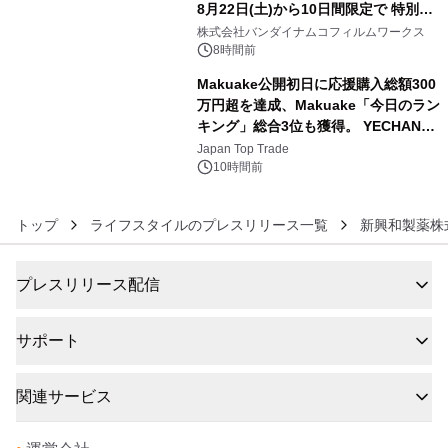
8月22日(土)から10日間限定で 特別映
5
像『UNICORN GUNDAM Statue ―
株式会社バンダイナムコフィルムワークス
BEYOND POSSIBILITY ―』を上映！
8時間前
Makuake公開初日に応援購入総額300
万円超を達成、Makuake「今日のラン
キング」総合3位も獲得。 YECHAN音
6
浴シンギングボウル第2弾の大型サイ
Japan Top Trade
ズ（XL・2XL・3XL）を先行販売中
10時間前
トップ
ライフスタイルのプレスリリース一覧
新興和製薬株
プレスリリース配信
サポート
関連サービス