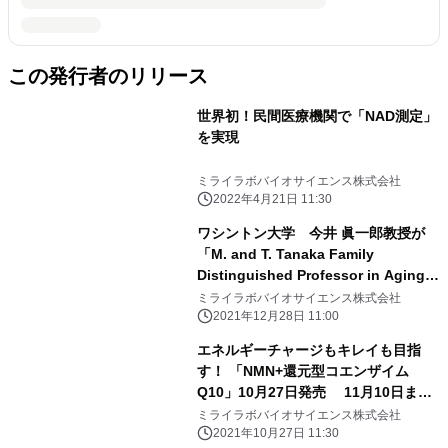
この発行者のリリース
世界初！民間医療機関で「NAD測定」
を実現
ミライラボバイオサイエンス株式会社
2022年4月21日 11:30
ワシントン大学 今井 眞一郎教授が
「M. and T. Tanaka Family
Distinguished Professor in Aging
Research」に就任いたしました
ミライラボバイオサイエンス株式会社
2021年12月28日 11:00
エネルギーチャージもキレイも目指
す！ 「NMN+還元型コエンザイム
Q10」10月27日発売 11月10日まで
期間限定20％オフ
ミライラボバイオサイエンス株式会社
2021年10月27日 11:30