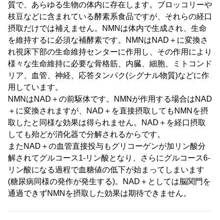
質で、あらゆる生物の体内に存在します。ブロッコリーや
枝豆などに含まれている酵素系食品ですが、それらの経口
摂取だけでは補えません。NMNは体内で生成され、生命
を維持するに必須な補酵素です。NMNはNAD＋に変換さ
れ視床下部の生命維持センターに作用し、その作用により
様々な生命維持に必要な骨格筋、内臓、細胞、ミトコンド
リア、血管、神経、応答タンパク(シグナル物質)などに作
用しています。
NMNはNAD＋の前駆体です。NMNが作用する場合はNAD
＋に変換されますが、NAD＋を直接摂取してもNMNを摂
取したと同様な効果は得られません。NAD＋を経口摂取
しても殆どが消化器で分解されるからです。
またNAD＋の血管直接投与もグリコーゲンが加リン酸分
解されてグルコース1-リン酸となり、さらにグルコース6-
リン酸になる過程で血糖値の低下が始まってしまいます
(糖尿病同様の発作が発生する)。NAD＋としては脳関門を
通過できずNMNを摂取した効果は期待できません。