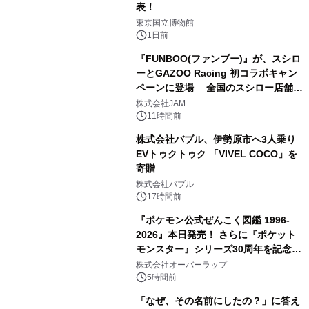
表！
2
東京国立博物館
1日前
『FUNBOO(ファンブー)』が、スシロ
ーとGAZOO Racing 初コラボキャン
ペーンに登場 全国のスシロー店舗で
3
GR 4車種の FUNBOO(ミニカー)付き
株式会社JAM
メニューが展開されます
11時間前
株式会社バブル、伊勢原市へ3人乗り
EVトゥクトゥク 「VIVEL COCO」を
寄贈
4
株式会社バブル
17時間前
『ポケモン公式ぜんこく図鑑 1996-
2026』本日発売！ さらに『ポケット
モンスター』シリーズ30周年を記念し
5
た画集『ポケットモンスター ビジュア
株式会社オーバーラップ
ルアートブック』の発売決定！ 2026
5時間前
年12月18日（金）、3冊同時発売！
「なぜ、その名前にしたの？」に答え