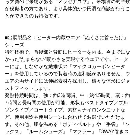
ら大勢のご来場がある「メッセナゴヤ」。来場者の約半数
が役職者の方であり、より具体的かつ円滑な商談が行うこ
とができるのも特徴です。
■出展製品名：ヒーター内蔵ウエア「ぬくさに首ったけ」
シリーズ
特許技術で、首後部と背筋にヒーターを内蔵。今までにな
かった“たまらない”暖かさを実現するウエアです。ヒータ
ーには、しなやかな繊維状の「マイクロカーボンヒータ
ー」を使用しているので装着時の違和感がありません。ウ
エアの両サイドには伸縮素材を採用し、様々な体形にジャ
ストフィットします。
発熱持続時間は、強：約3時間弱、中：約4.5時間、弱：約
7時間と長時間の使用が可能。形状もベストタイプ／ブル
ゾンタイプ／コートタイプ、素材もナイロンやニットな
ど、使用用途や使用シーンに合わせてお選びいただけま
す。その他、腰を温める「ボディベルト」や「手袋」「ソ
ックス」「ルームシューズ」「マフラー」「3WAY巻きス