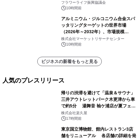
フラワーライフ振興協議会
10時間前
アルミニウム・ジルコニウム合金スパ
ッタリングターゲットの世界市場
（2026年～2032年）、市場規模
（0.995、0.999、その他）・分析レポ
株式会社マーケットリサーチセンター
ートを発表
10時間前
ビジネスの新着をもっと見る
人気のプレスリリース
帰りの渋滞を避けて「温泉＆サウナ」
三井アウトレットパーク木更津から車
で約5分 湯舞音 袖ケ浦店が夏フェア
1
メニューを提供
株式会社楽久屋
17時間前
東京国立博物館、館内レストラン3店
舗をリニューアル 各店舗の詳細を発