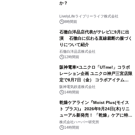
か？
LivelyLifeライブリーライフ株式会社
8時間前
石徹白洋品店代表がテレビに9月に出
演 石徹白に伝わる直線裁断の服づく
りについて紹介
石徹白洋品店株式会社
12時間前
阪神電車×ユニクロ「UTme!」コラボ
レーション企画 ユニクロ神戸三宮店限
定で8月7日（金） コラボアイテムが
発売決定！
阪神電気鉄道株式会社
14時間前
乾燥ケアライン『Moist Plus(モイス
ト プラス)』 2026年9月24日(木)リニ
ューアル新発売！ 「乾燥」ケアに特化
し、ライン使いで潤いに満ちた肌へ
株式会社ハーバー研究所
14時間前