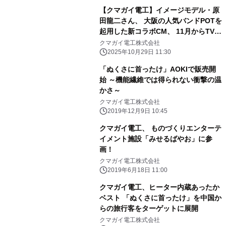
【クマガイ電工】イメージモデル・原
田龍二さん、 大阪の人気バンドPOTを
起用した新コラボCM、 11月からTV、
全国のビジョン広告、YouTubeで順次
クマガイ電工株式会社
放映開始！ 「沸いてるか～い！！」
2025年10月29日 11:30
「ぬくさに首ったけ」AOKIで販売開
始 ～機能繊維では得られない衝撃の温
かさ～
クマガイ電工株式会社
2019年12月9日 10:45
クマガイ電工、 ものづくりエンターテ
イメント施設「みせるばやお」に参
画！
クマガイ電工株式会社
2019年6月18日 11:00
クマガイ電工、ヒーター内蔵あったか
ベスト 「ぬくさに首ったけ」を中国か
らの旅行客をターゲットに展開
クマガイ電工株式会社