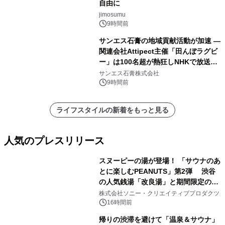
自由に
jimosumu
9時間前
サンエス石膏の地域貢献活動が加速 ―
関連会社Attipect主催「田んぼラグビ
ー」は100名超が熱狂しNHKで放送さ
れました。
サンエス石膏株式会社
9時間前
ライフスタイルの新着をもっと見る
人気のプレスリリース
スヌーピーの湯が登場！ 「サウナのあ
とに楽しむPEANUTS」第2弾 渋谷
の人気銭湯「改良湯」と期間限定のコ
1
ラボレーション サウナイキタイコラ
株式会社ソニー・クリエイティブプロダクツ
ボグッズも発売決定！
16時間前
帰りの渋滞を避けて「温泉＆サウナ」