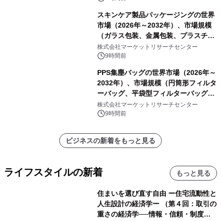
スキンケア製品パッケージングの世界
市場（2026年～2032年）、市場規模
（ガラス包装、金属包装、プラスチッ
ク包装、その他）・分析レポートを発
株式会社マーケットリサーチセンター
表
9時間前
PPS集塵バッグの世界市場（2026年～
2032年）、市場規模（円筒形フィルタ
ーバッグ、平袋型フィルターバッグ、
プリーツフィルターバッグ、その
株式会社マーケットリサーチセンター
他）・分析レポートを発表
9時間前
ビジネスの新着をもっと見る
ライフスタイルの新着
もっと見る
住まいを選び直す自由 ー住宅流動性と
人生設計の経済学ー （第４回：取引の
重さの経済学──情報・信頼・制度を