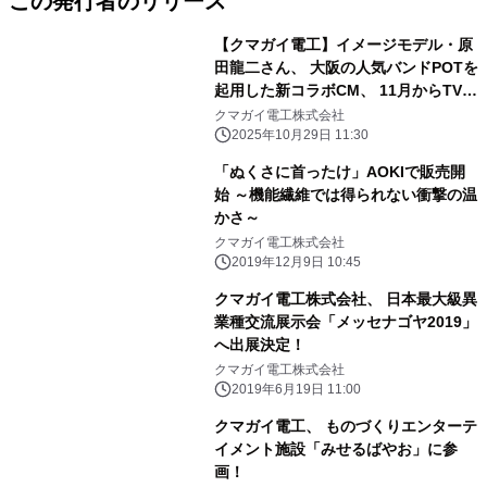
この発行者のリリース
【クマガイ電工】イメージモデル・原
田龍二さん、 大阪の人気バンドPOTを
起用した新コラボCM、 11月からTV、
全国のビジョン広告、YouTubeで順次
クマガイ電工株式会社
放映開始！ 「沸いてるか～い！！」
2025年10月29日 11:30
「ぬくさに首ったけ」AOKIで販売開
始 ～機能繊維では得られない衝撃の温
かさ～
クマガイ電工株式会社
2019年12月9日 10:45
クマガイ電工株式会社、 日本最大級異
業種交流展示会「メッセナゴヤ2019」
へ出展決定！
クマガイ電工株式会社
2019年6月19日 11:00
クマガイ電工、 ものづくりエンターテ
イメント施設「みせるばやお」に参
画！