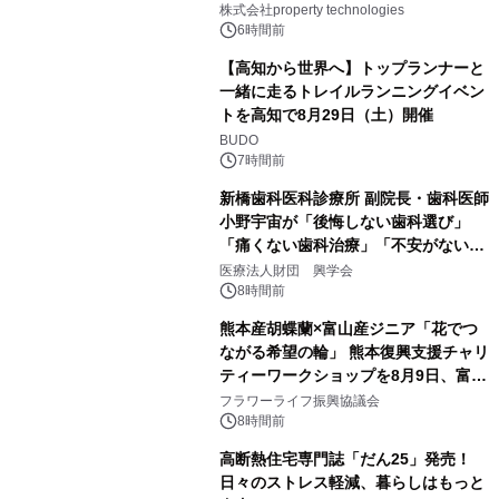
PropTechはどう組み替えるか）｜
株式会社property technologies
PropTech-Lab
6時間前
【高知から世界へ】トップランナーと
一緒に走るトレイルランニングイベン
トを高知で8月29日（土）開催
BUDO
7時間前
新橋歯科医科診療所 副院長・歯科医師
小野宇宙が「後悔しない歯科選び」
「痛くない歯科治療」「不安がない治
療計画」をテーマに専門監修
医療法人財団 興学会
8時間前
熊本産胡蝶蘭×富山産ジニア「花でつ
ながる希望の輪」 熊本復興支援チャリ
ティーワークショップを8月9日、富
山・射水で開催
フラワーライフ振興協議会
8時間前
高断熱住宅専門誌「だん25」発売！
日々のストレス軽減、暮らしはもっと