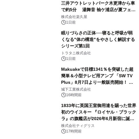
三井アウトレットパーク木更津から車
で約5分 湯舞音 袖ケ浦店が夏フェア
2
メニューを提供
株式会社楽久屋
1日前
眠りづらさの正体──寝ると呼吸が弱
くなる"体の構造"をやさしく解説する
シリーズ第1回
3
トラタニ株式会社
1日前
Makuakeで目標1341％を突破した超
簡単＆小型テレビ用アンプ 「SW TV
Plus」8月7日より一般販売開始！ ケ
4
ーブル1本つなぐだけ、テレビの音が
城下工業株式会社
ぐっと豊かに
16時間前
1833年に英国王室御用達を賜った世界
初のウイスキー 『ロイヤル・ブラック
ラ』の旗艦店が2026年6月新宿に誕
5
生 バカルディ ジャパンと連携した
株式会社ティグリス
没入型バー「BAR Arca」
17時間前