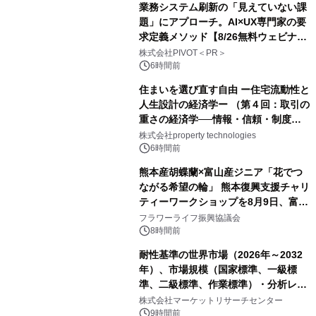
業務システム刷新の「見えていない課
題」にアプローチ。AI×UX専門家の要
求定義メソッド【8/26無料ウェビナ
ー】株式会社PIVOT
株式会社PIVOT＜PR＞
6時間前
住まいを選び直す自由 ー住宅流動性と
人生設計の経済学ー （第４回：取引の
重さの経済学──情報・信頼・制度を
PropTechはどう組み替えるか）｜
株式会社property technologies
PropTech-Lab
6時間前
熊本産胡蝶蘭×富山産ジニア「花でつ
ながる希望の輪」 熊本復興支援チャリ
ティーワークショップを8月9日、富
山・射水で開催
フラワーライフ振興協議会
8時間前
耐性基準の世界市場（2026年～2032
年）、市場規模（国家標準、一級標
準、二級標準、作業標準）・分析レポ
ートを発表
株式会社マーケットリサーチセンター
9時間前