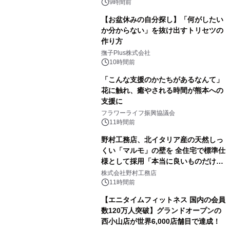
9時間前
【お盆休みの自分探し】「何がしたい
か分からない」を抜け出すトリセツの
作り方
撫子Plus株式会社
10時間前
「こんな支援のかたちがあるなんて」
花に触れ、癒やされる時間が熊本への
支援に
フラワーライフ振興協議会
11時間前
野村工務店、北イタリア産の天然しっ
くい「マルモ」の壁を 全住宅で標準仕
様として採用「本当に良いものだけに
こだわる」
株式会社野村工務店
11時間前
【エニタイムフィットネス 国内の会員
数120万人突破】グランドオープンの
西小山店が世界6,000店舗目で達成！