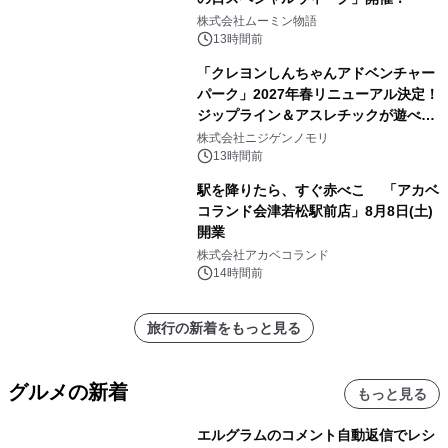
株式会社ムーミン物語
13時間前
「クレヨンしんちゃんアドベンチャー
パーク」2027年春リニューアル決定！
ジップライン＆アスレチックが遊べる
のは今年が最後！ 「ラスト！ドキがム
株式会社ニジゲンノモリ
ネムネ～大作戦！」始動
13時間前
駅を降りたら、すぐ赤べこ 「アカベ
コランド会津若松駅前店」8月8日(土)
開業
株式会社アカベコランド
14時間前
旅行の新着をもっと見る
グルメの新着
もっと見る
エルグラムのコメント自動返信でレシ