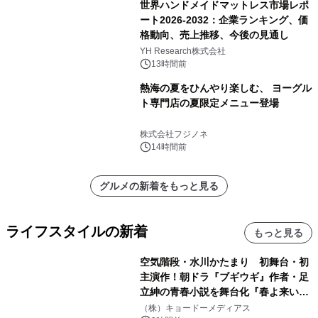
世界ハンドメイドマットレス市場レポ
ート2026-2032：企業ランキング、価
格動向、売上推移、今後の見通し
YH Research株式会社
13時間前
熱海の夏をひんやり楽しむ、 ヨーグル
ト専門店の夏限定メニュー登場
株式会社フジノネ
14時間前
グルメの新着をもっと見る
ライフスタイルの新着
もっと見る
空気階段・水川かたまり 初舞台・初
主演作！朝ドラ『ブギウギ』作者・足
立紳の青春小説を舞台化『春よ来い、
マジで来い』キービジュアル解禁！
（株）キョードーメディアス