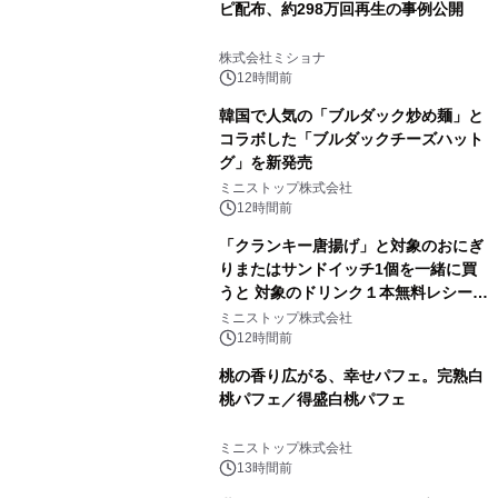
ピ配布、約298万回再生の事例公開
株式会社ミショナ
12時間前
韓国で人気の「ブルダック炒め麺」と
コラボした「ブルダックチーズハット
グ」を新発売
ミニストップ株式会社
12時間前
「クランキー唐揚げ」と対象のおにぎ
りまたはサンドイッチ1個を一緒に買
うと 対象のドリンク１本無料レシート
クーポンもらえる！※1
ミニストップ株式会社
12時間前
桃の香り広がる、幸せパフェ。完熟白
桃パフェ／得盛白桃パフェ
ミニストップ株式会社
13時間前