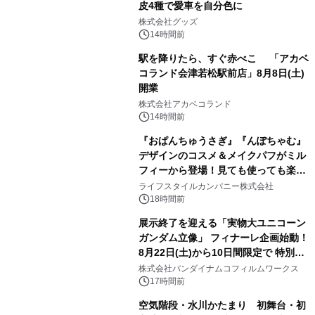
皮4種で愛車を自分色に
2
株式会社グッズ
14時間前
駅を降りたら、すぐ赤べこ 「アカベ
コランド会津若松駅前店」8月8日(土)
開業
3
株式会社アカベコランド
14時間前
『おぱんちゅうさぎ』『んぽちゃむ』
デザインのコスメ＆メイクパフがミル
フィーから登場！見ても使っても楽し
4
い、ポップでキュートなコレクショ
ライフスタイルカンパニー株式会社
ン。
18時間前
展示終了を迎える「実物大ユニコーン
ガンダム立像」 フィナーレ企画始動！
8月22日(土)から10日間限定で 特別映
5
像『UNICORN GUNDAM Statue ―
株式会社バンダイナムコフィルムワークス
BEYOND POSSIBILITY ―』を上映！
17時間前
空気階段・水川かたまり 初舞台・初