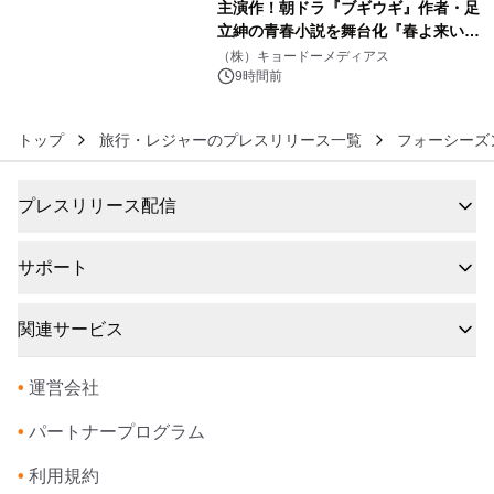
主演作！朝ドラ『ブギウギ』作者・足
立紳の青春小説を舞台化『春よ来い、
6
マジで来い』キービジュアル解禁！
（株）キョードーメディアス
9時間前
トップ
旅行・レジャーのプレスリリース一覧
フォーシーズ
プレスリリース配信
サポート
関連サービス
•
運営会社
•
パートナープログラム
•
利用規約