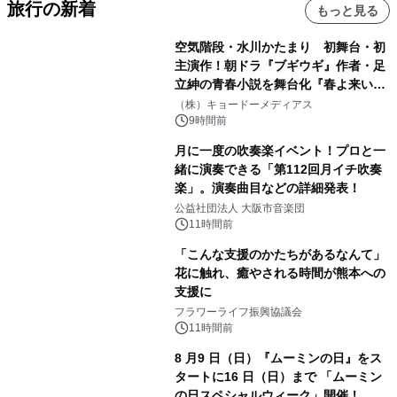
旅行の新着
もっと見る
空気階段・水川かたまり 初舞台・初
主演作！朝ドラ『ブギウギ』作者・足
立紳の青春小説を舞台化『春よ来い、
マジで来い』キービジュアル解禁！
（株）キョードーメディアス
9時間前
月に一度の吹奏楽イベント！プロと一
緒に演奏できる「第112回月イチ吹奏
楽」。演奏曲目などの詳細発表！
公益社団法人 大阪市音楽団
11時間前
「こんな支援のかたちがあるなんて」
花に触れ、癒やされる時間が熊本への
支援に
フラワーライフ振興協議会
11時間前
8 月9 日（日）『ムーミンの日』をス
タートに16 日（日）まで 「ムーミン
の日スペシャルウィーク」開催！