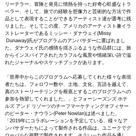
リーテラー、冒険と発見に情熱を持った好奇心旺盛なトラ
ベラー、そして、旅での経験を想像力と芸術的な方法で作
品として表現することができるアーティスト達が選考に残
りました。そしてこの度、アメリカのアーティスト兼イラ
ストレーターであるミッシー・ダナウェイ(Missy
Dunaway)氏がプログラムのアンバサダーに選ばれまし
た。ダナウェイ氏の感情を揺さぶるような作品群には、旅
からインスパイアされたカラフルな風景や情緒深い詩で溢
れたジャーナルやスケッチブックがあります。
「世界中からこのプログラムへ応募してくれた様々な表現
者たちは、フォロワー数や、土地、文化、言語を越えて、
真のストーリーテリングを根底とするこのプログラムへの
参加を熱望してくれました。」とフォーシーズンズ ホテ
ルズ アンド リゾーツのチーフマーケティングオフィサー
のピーター・ナウラン(Peter Nowlan)は述べました。
「2019年にコラボレーションを予定している、様々なア
ンバサダーたちによって製作される作品は、ユニークでグ
ローバルな視野で製作されます。そういった作品を通し