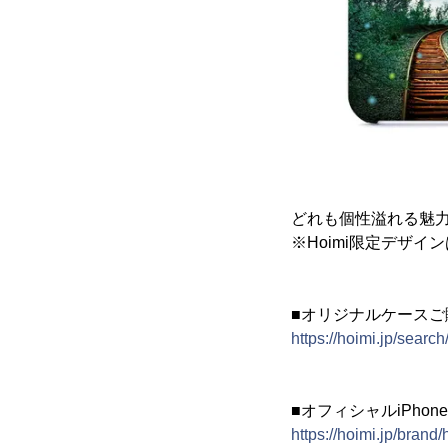
どれも個性溢れる魅
※Hoimi限定デザイ
■オリジナルケースご
https://hoimi.jp/searc
■オフィシャルiPho
https://hoimi.jp/brand/