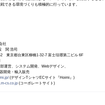
挑戦できる環境づくりも積極的に行っています。
会社
役 関 浩司
052 東京都台東区柳橋1-32-7 富士琺瑯第二ビル 6F
月
事業部運営、システム開発、Webデザイン、
発・輸入販売
mi.jp/
(デザインTシャツECサイト『Hoimi』)
.m-cs.co.jp
(コーポレートサイト)