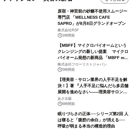
原宿・神宮前の砂糖不使用スムージー
専門店 「WELLNESS CAFE
SAPRO」が8月8日グランドオープン
株式会社RSF
1時間前
【MBFF】マイクロバイオームという
クレンジングの新しい提案 マイクロ
バイオーム発想の新商品 「MBFF mb
クレンジングPRO」を2026年8月6日
株式会社フローリストジャパン
発売
5時間前
【理美容・サロン業界の人手不足を解
決！】著 『人手不足に悩んだら多店舗
展開を進めなさい――理美容サロン
「多店舗展開」の教科書』2026年8月
あさ出版
24日（月）発売
6時間前
眠りづらさの正体──シリーズ第2回 人
は寝ると「腹腔の余白」が消える──
呼吸が弱まる本当の構造的理由