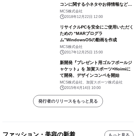
コンに関する小ネタやお得情報など、
幅広く配信中！
MCS株式会社
2018年12月22日 12:00
リサイクルPCを安全にご使用いただく
ための “MARプログラ
ム”WindowsOSの動画を作成
MCS株式会社
2017年12月25日 15:00
新開発『プレゼント用ゴルフボールジ
ャケット』を 加賀スポーツ×Hoimiに
て開発、デザインコンペを開始
MCS株式会社、加賀スポーツ株式会社
2015年4月14日 10:00
発行者のリリースをもっと見る
ファッション・美容の新着
もっと見る