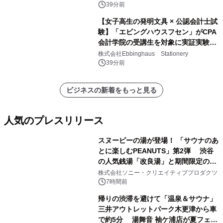
39分前
【女子高生の発明文具 × 公認会計士試
験】「エビングハウスフセン」がCPA
会計学院の受講生を対象に実証実験を
実施
株式会社Ebbinghaus Stationery
39分前
ビジネスの新着をもっと見る
人気のプレスリリース
スヌーピーの湯が登場！ 「サウナのあ
とに楽しむPEANUTS」第2弾 渋谷
の人気銭湯「改良湯」と期間限定のコ
1
ラボレーション サウナイキタイコラ
株式会社ソニー・クリエイティブプロダクツ
ボグッズも発売決定！
7時間前
帰りの渋滞を避けて「温泉＆サウナ」
三井アウトレットパーク木更津から車
で約5分 湯舞音 袖ケ浦店が夏フェア