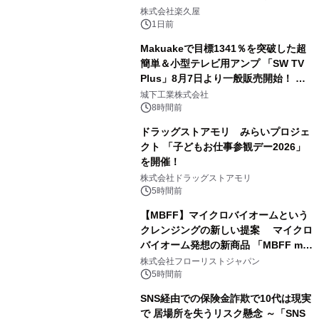
2
メニューを提供
株式会社楽久屋
1日前
Makuakeで目標1341％を突破した超
簡単＆小型テレビ用アンプ 「SW TV
Plus」8月7日より一般販売開始！ ケ
3
ーブル1本つなぐだけ、テレビの音が
城下工業株式会社
ぐっと豊かに
8時間前
ドラッグストアモリ みらいプロジェ
クト 「子どもお仕事参観デー2026」
を開催！
4
株式会社ドラッグストアモリ
5時間前
【MBFF】マイクロバイオームという
クレンジングの新しい提案 マイクロ
バイオーム発想の新商品 「MBFF mb
5
クレンジングPRO」を2026年8月6日
株式会社フローリストジャパン
発売
5時間前
SNS経由での保険金詐欺で10代は現実
で 居場所を失うリスク懸念 ～「SNS