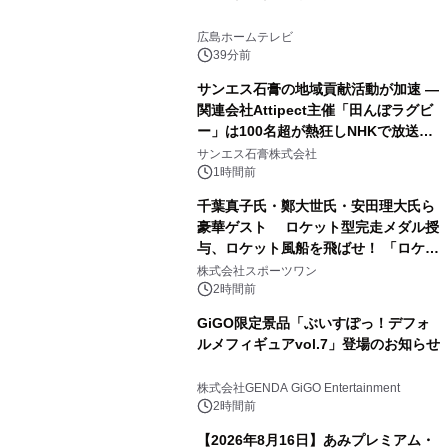
広島ホームテレビ
39分前
サンエス石膏の地域貢献活動が加速 ―
関連会社Attipect主催「田んぼラグビ
ー」は100名超が熱狂しNHKで放送さ
れました。
サンエス石膏株式会社
1時間前
千葉真子氏・鄭大世氏・安田理大氏ら
豪華ゲスト ロケット型完走メダル授
与、ロケット風船を飛ばせ！ 「ロケッ
トマラソン2026」開催
株式会社スポーツワン
2時間前
GiGO限定景品「ぶいすぽっ！デフォ
ルメフィギュアvol.7」登場のお知らせ
株式会社GENDA GiGO Entertainment
2時間前
【2026年8月16日】あみプレミアム・