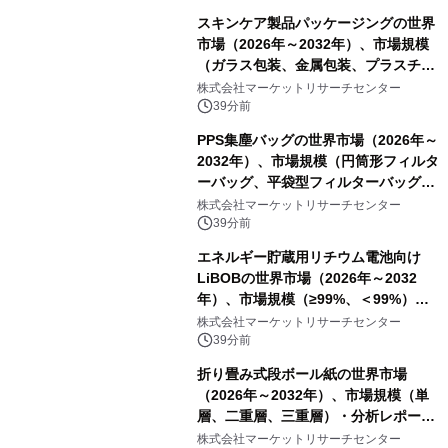
スキンケア製品パッケージングの世界
市場（2026年～2032年）、市場規模
（ガラス包装、金属包装、プラスチッ
ク包装、その他）・分析レポートを発
株式会社マーケットリサーチセンター
表
39分前
PPS集塵バッグの世界市場（2026年～
2032年）、市場規模（円筒形フィルタ
ーバッグ、平袋型フィルターバッグ、
プリーツフィルターバッグ、その
株式会社マーケットリサーチセンター
他）・分析レポートを発表
39分前
エネルギー貯蔵用リチウム電池向け
LiBOBの世界市場（2026年～2032
年）、市場規模（≥99%、＜99%）・
分析レポートを発表
株式会社マーケットリサーチセンター
39分前
折り畳み式段ボール紙の世界市場
（2026年～2032年）、市場規模（単
層、二重層、三重層）・分析レポート
を発表
株式会社マーケットリサーチセンター