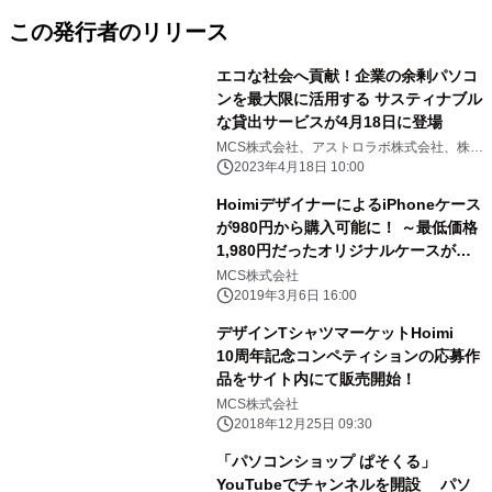
この発行者のリリース
エコな社会へ貢献！企業の余剰パソコ
ンを最大限に活用する サスティナブル
な貸出サービスが4月18日に登場
MCS株式会社、アストロラボ株式会社、株式
会社エコ配
2023年4月18日 10:00
HoimiデザイナーによるiPhoneケース
が980円から購入可能に！ ～最低価格
1,980円だったオリジナルケースが大
幅価格改定～
MCS株式会社
2019年3月6日 16:00
デザインTシャツマーケットHoimi
10周年記念コンペティションの応募作
品をサイト内にて販売開始！
MCS株式会社
2018年12月25日 09:30
「パソコンショップ ぱそくる」
YouTubeでチャンネルを開設 パソ