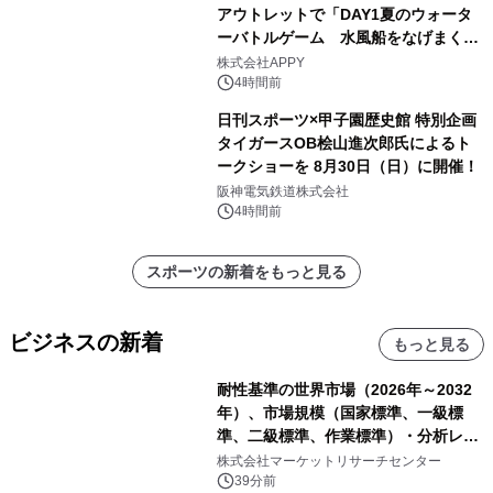
アウトレットで「DAY1夏のウォータ
ーバトルゲーム 水風船をなげまくろ
う！」を開催
株式会社APPY
4時間前
日刊スポーツ×甲子園歴史館 特別企画
タイガースOB桧山進次郎氏によるト
ークショーを 8月30日（日）に開催！
阪神電気鉄道株式会社
4時間前
スポーツの新着をもっと見る
ビジネスの新着
もっと見る
耐性基準の世界市場（2026年～2032
年）、市場規模（国家標準、一級標
準、二級標準、作業標準）・分析レポ
ートを発表
株式会社マーケットリサーチセンター
39分前