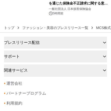
を通じた保険金不正請求に関する意識
6
調査」を実施、 認知度の低さも浮き彫
一般社団法人 日本損害保険協会
りに～
5時間前
トップ
ファッション・美容のプレスリリース一覧
MCS株
プレスリリース配信
サポート
関連サービス
•
運営会社
•
パートナープログラム
•
利用規約