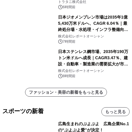
トラタニ株式会社
6時間前
日本ジオメンブレン市場は2035年1億
5,430万米ドルへ、CAGR 6.04％｜最
終処分場・水処理・インフラ整備向け
需要拡大
株式会社レポートオーシャン
7時間前
日本ステンレス鋼市場、2035年190万
トン米ドルへ成長｜CAGR3.47％、建
設・自動車・製造業の需要拡大が市場
を牽引
株式会社レポートオーシャン
8時間前
ファッション・美容の新着をもっと見る
スポーツの新着
もっと見る
広島生まれのぷよぷよ 広島企業No.1
の“ぷよぷよ愛”が決定！