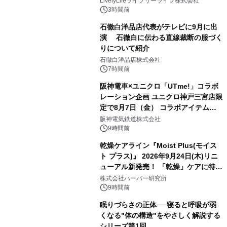
LivelyLifeライブリーライフ株式会社
3時間前
石徹白洋品店代表がテレビに9月に出
演 石徹白に伝わる直線裁断の服づく
りについて紹介
石徹白洋品店株式会社
7時間前
阪神電車×ユニクロ「UTme!」コラボ
レーション企画 ユニクロ神戸三宮店限
定で8月7日（金） コラボアイテムが
発売決定！
阪神電気鉄道株式会社
9時間前
乾燥ケアライン『Moist Plus(モイス
ト プラス)』 2026年9月24日(木)リニ
ューアル新発売！ 「乾燥」ケアに特化
し、ライン使いで潤いに満ちた肌へ
株式会社ハーバー研究所
9時間前
眠りづらさの正体──寝ると呼吸が弱
くなる"体の構造"をやさしく解説する
シリーズ第1回