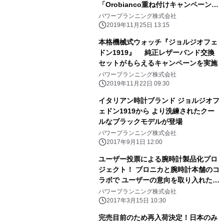
「Orobianco重ね付けキャンペーン」
を11月25日(月)より実施！
パワープランニング株式会社
2019年11月25日 13:15
本格機械式ウォッチ『ジョルジオフェ
ドン1919』 純正レザーバンド交換
セットがもらえるキャンペーンを実施
パワープランニング株式会社
2019年11月22日 09:30
イタリアン時計ブランド ジョルジオフ
ェドン1919から より洗練されたクー
ルなブラックモデルが登場
パワープランニング株式会社
2017年9月1日 12:00
ユーザー投票による腕時計製品化プロ
ジェクト！ ブロニカと腕時計本舗のコ
ラボで ユーザーの意向を取り入れた時
計を開発する企画の 第二フェーズ、デ
パワープランニング株式会社
ザイン案発表！3月31日まで投票受付
2017年3月15日 10:30
中
完売目前のため再入荷決定！日本のみ