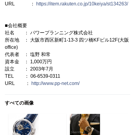
URL ：
https://item.rakuten.co.jp/10keiya/st134263/
■会社概要
社名 ： パワープランニング株式会社
所在地 ： 大阪市西区新町1-13-3 四ツ橋KFビル12F(大阪
office)
代表者 ： 塩野 和常
資本金 ： 1,000万円
設立 ： 2003年7月
TEL ： 06-6539-0311
URL ：
http://www.pp-net.com/
すべての画像