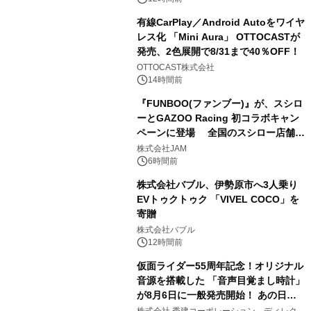
有線CarPlay／Android Autoをワイヤ
レス化 「Mini Aura」 OTTOCASTが
発売、2色展開で8/31まで40％OFF！
3
OTTOCAST株式会社
14時間前
『FUNBOO(ファンブー)』が、スシロ
ーとGAZOO Racing 初コラボキャン
ペーンに登場 全国のスシロー店舗で
4
GR 4車種の FUNBOO(ミニカー)付き
株式会社JAM
メニューが展開されます
6時間前
株式会社バブル、伊勢原市へ3人乗り
EVトゥクトゥク 「VIVEL COCO」を
寄贈
5
株式会社バブル
12時間前
仮面ライダー55周年記念！オリジナル
音源を搭載した 「音声目覚まし時計」
が8月6日に一般発売開始！ あの日の
6
大興奮が今甦る