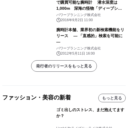
で購買可能な腕時計 潜水深度は
1,000m 深海の怪物「ディープシー
タイマー」
パワープランニング株式会社
2016年9月2日 11:00
腕時計本舗、業界初の新検索機能をリ
リース ― 「直感的」検索を可能に
―
パワープランニング株式会社
2012年5月11日 16:00
発行者のリリースをもっと見る
ファッション・美容の新着
もっと見る
ゴミ出しのストレス、まだ抱えてます
か？