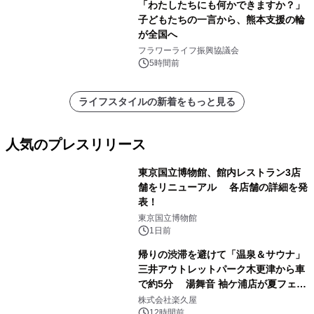
「わたしたちにも何かできますか？」
子どもたちの一言から、熊本支援の輪
が全国へ
フラワーライフ振興協議会
5時間前
ライフスタイルの新着をもっと見る
人気のプレスリリース
東京国立博物館、館内レストラン3店
舗をリニューアル 各店舗の詳細を発
表！
1
東京国立博物館
1日前
帰りの渋滞を避けて「温泉＆サウナ」
三井アウトレットパーク木更津から車
で約5分 湯舞音 袖ケ浦店が夏フェア
2
メニューを提供
株式会社楽久屋
12時間前