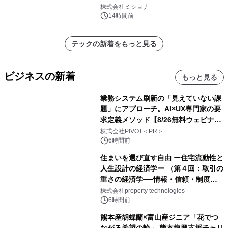
株式会社ミショナ
14時間前
テックの新着をもっと見る
ビジネスの新着
もっと見る
業務システム刷新の「見えていない課
題」にアプローチ。AI×UX専門家の要
求定義メソッド【8/26無料ウェビナ
ー】株式会社PIVOT
株式会社PIVOT＜PR＞
6時間前
住まいを選び直す自由 ー住宅流動性と
人生設計の経済学ー （第４回：取引の
重さの経済学──情報・信頼・制度を
PropTechはどう組み替えるか）｜
株式会社property technologies
PropTech-Lab
6時間前
熊本産胡蝶蘭×富山産ジニア「花でつ
ながる希望の輪」 熊本復興支援チャリ