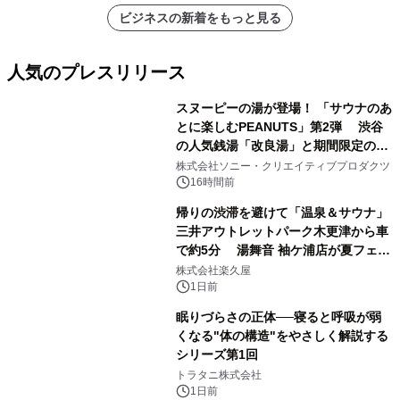
ビジネスの新着をもっと見る
人気のプレスリリース
スヌーピーの湯が登場！ 「サウナのあ
とに楽しむPEANUTS」第2弾 渋谷
の人気銭湯「改良湯」と期間限定のコ
1
ラボレーション サウナイキタイコラ
株式会社ソニー・クリエイティブプロダクツ
ボグッズも発売決定！
16時間前
帰りの渋滞を避けて「温泉＆サウナ」
三井アウトレットパーク木更津から車
で約5分 湯舞音 袖ケ浦店が夏フェア
2
メニューを提供
株式会社楽久屋
1日前
眠りづらさの正体──寝ると呼吸が弱
くなる"体の構造"をやさしく解説する
シリーズ第1回
3
トラタニ株式会社
1日前