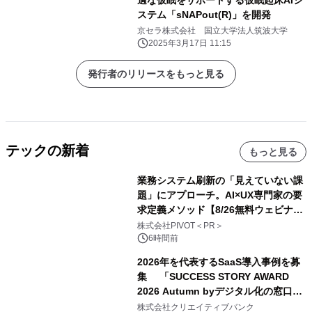
ステム「sNAPout(R)」を開発
京セラ株式会社 国立大学法人筑波大学
2025年3月17日 11:15
発行者のリリースをもっと見る
テックの新着
もっと見る
業務システム刷新の「見えていない課
題」にアプローチ。AI×UX専門家の要
求定義メソッド【8/26無料ウェビナ
ー】株式会社PIVOT
株式会社PIVOT＜PR＞
6時間前
2026年を代表するSaaS導入事例を募
集 「SUCCESS STORY AWARD
2026 Autumn byデジタル化の窓口」
開催
株式会社クリエイティブバンク