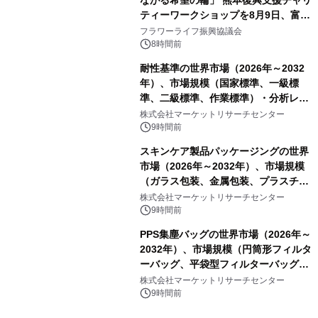
ティーワークショップを8月9日、富
山・射水で開催
フラワーライフ振興協議会
8時間前
耐性基準の世界市場（2026年～2032
年）、市場規模（国家標準、一級標
準、二級標準、作業標準）・分析レポ
ートを発表
株式会社マーケットリサーチセンター
9時間前
スキンケア製品パッケージングの世界
市場（2026年～2032年）、市場規模
（ガラス包装、金属包装、プラスチッ
ク包装、その他）・分析レポートを発
株式会社マーケットリサーチセンター
表
9時間前
PPS集塵バッグの世界市場（2026年～
2032年）、市場規模（円筒形フィルタ
ーバッグ、平袋型フィルターバッグ、
プリーツフィルターバッグ、その
株式会社マーケットリサーチセンター
他）・分析レポートを発表
9時間前