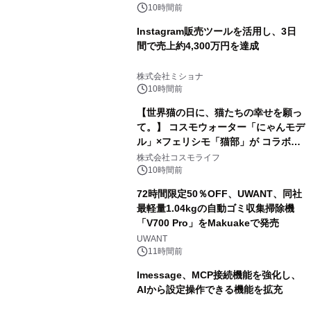
10時間前
Instagram販売ツールを活用し、3日
間で売上約4,300万円を達成
株式会社ミショナ
10時間前
【世界猫の日に、猫たちの幸せを願っ
て。】 コスモウォーター「にゃんモデ
ル」×フェリシモ「猫部」が コラボキ
ャンペーンを実施
株式会社コスモライフ
10時間前
72時間限定50％OFF、UWANT、同社
最軽量1.04kgの自動ゴミ収集掃除機
「V700 Pro」をMakuakeで発売
UWANT
11時間前
lmessage、MCP接続機能を強化し、
AIから設定操作できる機能を拡充