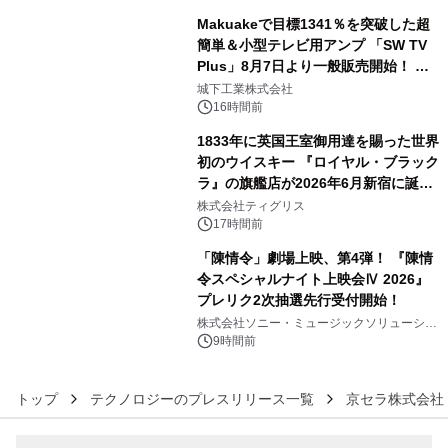
Makuakeで目標1341％を突破した超
簡単＆小型テレビ用アンプ 「SW TV
Plus」8月7日より一般販売開始！ ケ
4
ーブル1本つなぐだけ、テレビの音が
城下工業株式会社
ぐっと豊かに
16時間前
1833年に英国王室御用達を賜った世界
初のウイスキー 『ロイヤル・ブラック
ラ』の旗艦店が2026年6月新宿に誕
5
生 バカルディ ジャパンと連携した
株式会社ティグリス
没入型バー「BAR Arca」
17時間前
「陳情令」劇場上映、第4弾！ 『陳情
令スペシャルナイト上映会Ⅳ 2026』
プレリク2次抽選先行受付開始！
6
株式会社ソニー・ミュージックソリューショ
ンズ
9時間前
トップ
テクノロジーのプレスリリース一覧
京セラ株式会社