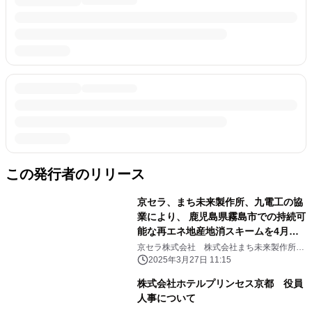
この発行者のリリース
京セラ、まち未来製作所、九電工の協
業により、 鹿児島県霧島市での持続可
能な再エネ地産地消スキームを4月よ
り開始
京セラ株式会社 株式会社まち未来製作所
株式会社九電工 鹿児島県霧島市
2025年3月27日 11:15
株式会社ホテルプリンセス京都 役員
人事について