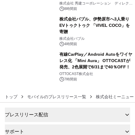
4
大興奮が今甦る
株式会社 秀建コーポレーション ディレクト
アートギャラリー
8時間前
株式会社バブル、伊勢原市へ3人乗り
EVトゥクトゥク 「VIVEL COCO」を
寄贈
5
株式会社バブル
4時間前
有線CarPlay／Android Autoをワイヤ
レス化 「Mini Aura」 OTTOCASTが
発売、2色展開で8/31まで40％OFF！
6
OTTOCAST株式会社
7時間前
トップ
モバイルのプレスリリース一覧
株式会社ミーニュー
プレスリリース配信
サポート