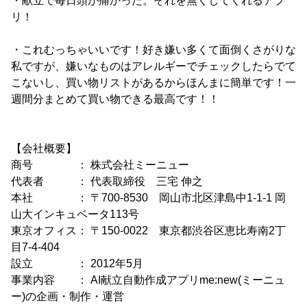
・献立で毎日頭が痛かった。それを無くしてくれるアプ
リ！
・これむっちゃいいです！好き嫌い多くて面倒くさがりな
私ですが、嫌いなものはアレルギーでチェックしたらでて
こないし、買い物リストがあるからほんまに簡単です！一
週間分まとめて買い物できる最高です！！
【会社概要】
商号 ： 株式会社ミーニュー
代表者 ： 代表取締役 三宅 伸之
本社 ： 〒700-8530 岡山市北区津島中1-1-1 岡
山大インキュベータ113号
東京オフィス： 〒150-0022 東京都渋谷区恵比寿南2丁
目7-4-404
設立 ： 2012年5月
事業内容 ： AI献立自動作成アプリme:new(ミーニュ
ー)の企画・制作・運営