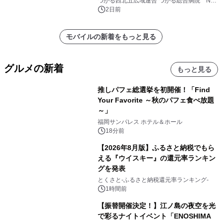
つがる西北五広域連合 つがる総合病院 NTT
ドコモビジネス株式会社
2日前
モバイルの新着をもっと見る
グルメの新着
もっと見る
推しパフェ総選挙を初開催！「Find
Your Favorite ～秋のパフェ食べ放題
～」
福岡サンパレス ホテル＆ホール
18分前
【2026年8月版】ふるさと納税でもら
える『ウイスキー』の還元率ランキン
グを発表
とくさと-ふるさと納税還元率ランキング-
1時間前
【振替開催決定！】江ノ島の夜空を光
で彩るナイトイベント「ENOSHIMA