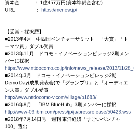
資本金 ： 1億457万円(資本準備金含む)
URL ：
https://menew.jp/
【受賞・採択歴】
■2013年4月 中四国ベンチャーサミット 「大賞」「ト
ーマツ賞」ダブル受賞
■2013年11月 ドコモ・イノベーションビレッジ2期メン
バーに採択
https://www.nttdocomo.co.jp/info/news_release/2013/11/28_0
■2014年3月 ドコモ・イノベーションビレッジ2期
Demo Day(成果発表会)で『グランプリ』と『オーディエ
ンス賞』ダブル受賞
http://www.nttdocomo-v.com/village/p1683/
■2016年8月 「IBM BlueHub」3期メンバーに採択
http://www-03.ibm.com/press/jp/ja/pressrelease/50423.wss
■2018年7月14日号 週刊 東洋経済「すごいベンチャー
100」選出