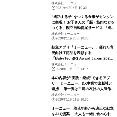
株式会社ミーニュー
2021年4月14日 10:30
“成功する子”をつくる食事がカンタン
に実現！ お子さんの「脳・筋肉などを
つくる」献立自動提案サービス 『成功
する子は食べ物が9割』コースを開始
株式会社ミーニュー
2020年11月26日 10:30
献立アプリ『ミーニュー』、優れた育
児向けIT商品を表彰する
「BabyTech(R) Award Japan 2020
powered by DNP 大日本印刷」の「授
株式会社ミーニュー
乳と食事部門」大賞を受賞
2020年11月19日 14:15
本の内容が“実践・継続”できるアプ
リ ミーニュー、DX事業で出版社と
連携 第一弾は主婦の友社の人気作
『成功する子は食べ物が9割』
株式会社ミーニュー
2020年11月11日 10:30
ミーニュー 幼児年齢から適正な献立
をAIで提案 大人も一緒に食べられ