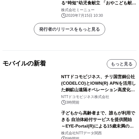
る“時短”幼児食献立 「おやこども献
立」を開発
株式会社ミーニュー
2020年7月15日 10:30
発行者のリリースをもっと見る
モバイルの新着
もっと見る
NTTドコモビジネス、チリ国営銅公社
(CODELCO)とIOWN(R) APNを活用し
た銅鉱山遠隔オペレーション高度化に
向けた調査・実証を開始
NTTドコモビジネス株式会社
3時間前
子どもから高齢者まで、誰もが利用で
きる 自治体給付サービスを提供開始
～EYE-Portal(R)による15歳未満の本
人認証と デジタルデバイド対策で実現
株式会社NTTデータ関西
5時間前