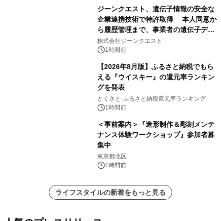
ジーンクエスト、遺伝子情報の安全な
企業連携技術で特許取得 本人同意か
ら履歴管理まで、事業者の遺伝子デー
タ活用を支援
株式会社ジーンクエスト
1時間前
【2026年8月版】ふるさと納税でもら
える『ウイスキー』の還元率ランキン
グを発表
とくさと-ふるさと納税還元率ランキング-
1時間前
＜事前案内＞『造形制作＆彫刻メンテ
ナンス体験ワークショップ』参加者募
集中
東京都北区
1時間前
ライフスタイルの新着をもっと見る