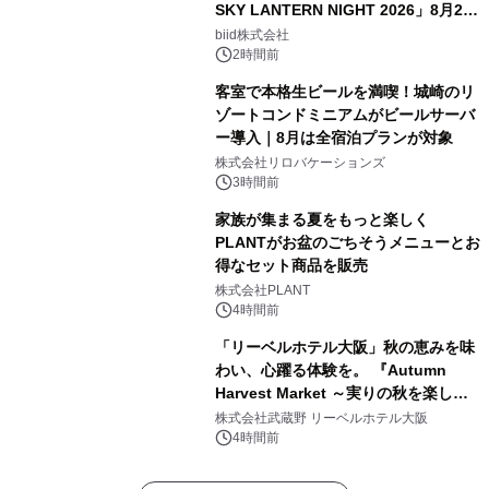
SKY LANTERN NIGHT 2026」8月22
日(土)振替開催＆受付スタート！
biid株式会社
2時間前
客室で本格生ビールを満喫！城崎のリ
ゾートコンドミニアムがビールサーバ
ー導入｜8月は全宿泊プランが対象
株式会社リロバケーションズ
3時間前
家族が集まる夏をもっと楽しく
PLANTがお盆のごちそうメニューとお
得なセット商品を販売
株式会社PLANT
4時間前
「リーベルホテル大阪」秋の恵みを味
わい、心躍る体験を。 『Autumn
Harvest Market ～実りの秋を楽しむ
ディナー&スイーツビュッフェ～』を9
株式会社武蔵野 リーベルホテル大阪
月18日より開催！
4時間前