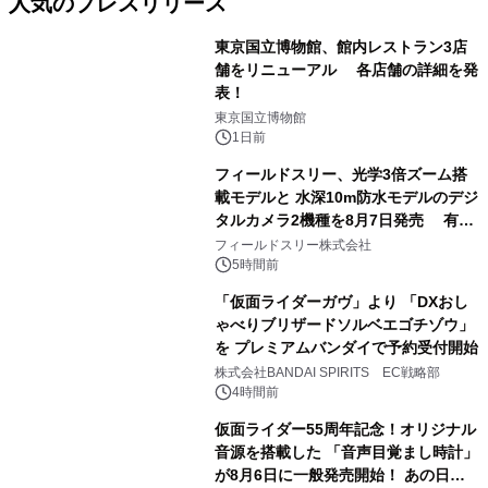
人気のプレスリリース
東京国立博物館、館内レストラン3店
舗をリニューアル 各店舗の詳細を発
表！
1
東京国立博物館
1日前
フィールドスリー、光学3倍ズーム搭
載モデルと 水深10m防水モデルのデジ
タルカメラ2機種を8月7日発売 有効
2
約1300万画素、用途別に選べるコンデ
フィールドスリー株式会社
ジ新登場
5時間前
「仮面ライダーガヴ」より 「DXおし
ゃべりブリザードソルベエゴチゾウ」
を プレミアムバンダイで予約受付開始
3
株式会社BANDAI SPIRITS EC戦略部
4時間前
仮面ライダー55周年記念！オリジナル
音源を搭載した 「音声目覚まし時計」
が8月6日に一般発売開始！ あの日の