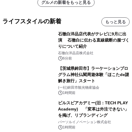
グルメの新着をもっと見る
ライフスタイルの新着
もっと見る
石徹白洋品店代表がテレビに9月に出
演 石徹白に伝わる直線裁断の服づく
りについて紹介
石徹白洋品店株式会社
6分前
【茨城県鉾田市】ラーケーションプロ
グラム神社仏閣周遊体験「ほこたde謎
解き旅行」スタート
(一社)鉾田市観光物産協会
1時間前
ビルスピアカデミー(旧：TECH PLAY
Academy) 「変革は外注できない」
を掲げ、リブランディング
パーソルイノベーション株式会社
1時間前