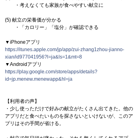
・考えなくても家族が食べやすい献立に
(5) 献立の栄養価が分かる
・「カロリー」「塩分」が確認できる
▼iPhoneアプリ
https://itunes.apple.com/jp/app/zui-zhang1zhou-jianno-
xian/id977041956?l=ja&ls=1&mt=8
▼Androidアプリ
https://play.google.com/store/apps/details?
id=jp.menew.menewapp&hl=ja
【利用者の声】
・少し使っただけで好みの献立がたくさん出てきた。他の
アプリだと食べたいものを探さないといけないが、このア
プリはその手間が省ける。