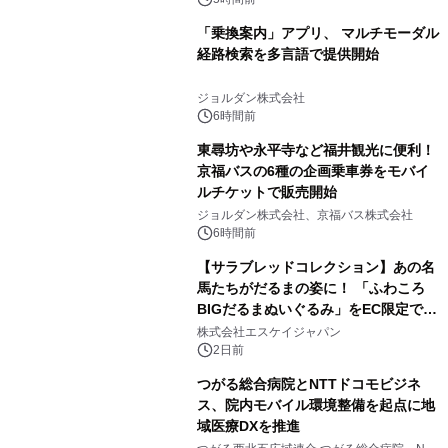
～
「乗換案内」アプリ、 マルチモーダル
経路検索を多言語で提供開始
ジョルダン株式会社
6時間前
東尋坊や永平寺など福井観光に便利！
京福バスの6種の企画乗車券をモバイ
ルチケットで販売開始
ジョルダン株式会社、京福バス株式会社
6時間前
【サラブレッドコレクション】あの名
馬たちがだるまの姿に！ 「ふわころ
BIGだるまぬいぐるみ」をEC限定で受
注販売開始
株式会社エスケイジャパン
2日前
つがる総合病院とNTTドコモビジネ
ス、院内モバイル環境整備を起点に地
域医療DXを推進