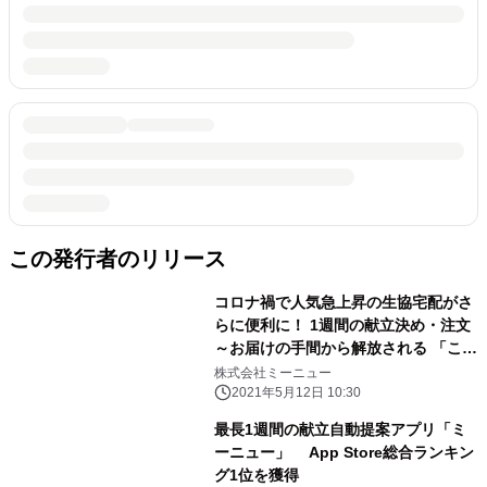
この発行者のリリース
コロナ禍で人気急上昇の生協宅配がさ
らに便利に！ 1週間の献立決め・注文
～お届けの手間から解放される 「こん
だてアシスト」 AI献立提案「ミーニ
株式会社ミーニュー
ュー」×「コープこうべ」でサービス
2021年5月12日 10:30
提供開始
最長1週間の献立自動提案アプリ「ミ
ーニュー」 App Store総合ランキン
グ1位を獲得