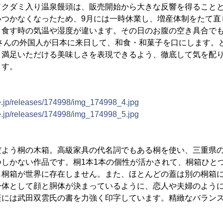
ドクダミ入り温泉饅頭は、販売開始から大きな反響を得ること
いつかなくなったため、9月には一時休業し、増産体制をたて直
、食す時の気温や湿度が違います。その日のお腹の空き具合で
くさんの外国人が日本に来日して、和食・和菓子を口にします。
、満足いただける美味しさを表現できるよう、徹底して気を配
ます。
ne.jp/releases/174998/img_174998_4.jpg
ne.jp/releases/174998/img_174998_5.jpg
だよう桐の木箱。高級家具の代名詞でもある桐を使い、三重県
つしかない作品です。桐1本1本の個性が活かされて、桐箱ひと
じ桐箱が世界に存在しません。また、ほとんどの蓋は別の桐箱
身体として顔と胴体が決まっているように、恋人や夫婦のよう
蓋には武田双雲氏の書を力強く印字しています。精緻なバラン