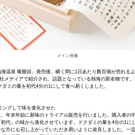
メイン画像
代 熱海温泉 毒饅頭」発売後、瞬く間に1日あたり数百個が売れる
7社メディアで紹介され、話題となっている熱海の新名物です。
クダミの量を初代4分の1にして食べ易くしました。
アリングして味を進化させた
、年末年始に新味のトライアル販売を行いました。購入者の中
「初代」の味から進化させています。ドクダミの量を4分の1に
手な方にも召し上がっていただき易いように改良しました。一