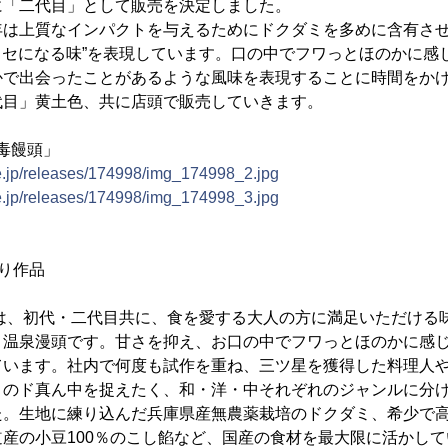
に「二代目」として販売を決定しました。
年は上質なインパクトを与えるためにドクダミを多めに含有さ
“クセになる味”を表現しています。口の中でフワっとほのかに感
かで出会ったことがあるような風味を表現することに時間をか
代目」黄土色、共に店頭で販売していきます。
 毒饅頭」
ne.jp/releases/174998/img_174998_2.jpg
ne.jp/releases/174998/img_174998_3.jpg
り作品
」は、初代・二代目共に、食を愛する大人の方に満足いただける
ミ温泉漫頭です。甘さを抑え、お口の中でフワっとほのかに感
ています。社内で何度も試作を重ね、三ツ星を獲得した料理人
さのド真ん中を捉えたく、和・洋・中それぞれのジャンルに分
た。生地に練り込んだ兵庫県産無農薬栽培のドクダミ、希少で
産の小豆100％のこし餡など、国産の食材を最大限に活かし