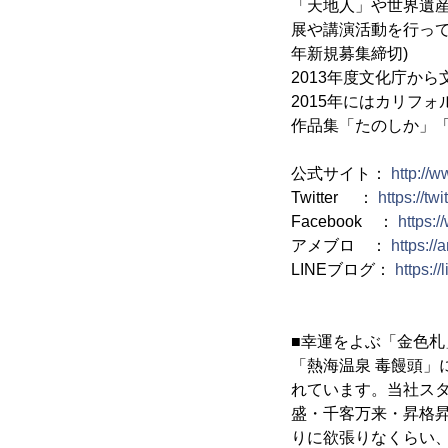
「天地人」や世界遺
展や講演活動を行って
年新規募集締切)
2013年度文化庁か
2015年にはカリフ
作品集「たのしか」
公式サイト：
http://
Twitter ：
https://tw
Facebook ：
https:
アメブロ ：
https://
LINEブログ：
https:/
■幸運をよぶ「金色札
「熱海温泉 毒饅頭」
れています。当社ス
盛・千客万来・昇格
りに欲張りなくらい