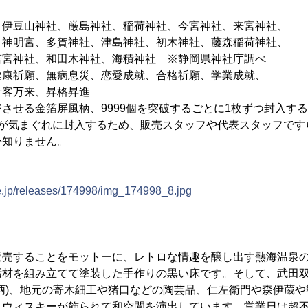
、伊豆山神社、厳島神社、稲荷神社、今宮神社、来宮神社、
宮、多賀神社、津島神社、初木神社、藤森稲荷神社、
社、和田木神社、海積神社 ※静岡県神社庁調べ
健康祈願、無病息災、恋愛成就、合格祈願、学業成就、
万来、昇格昇進
させる金箔屏風柄、9999個を突破するごとに1枚ずつ封入する
名が気まぐれに封入するため、販売スタッフや代表スタッフです
か知りません。
ne.jp/releases/174998/img_174998_8.jpg
販売することをモットーに、レトロな情趣を醸し出す熱海温泉
垢材を組み立てて塗装した手作りの黒い床です。そして、武田
柄)、地元の寄木細工や猪口などの陶芸品、仁左衛門や森伊蔵や
・ウィスキーが飾られて和空間を演出しています。営業日は超