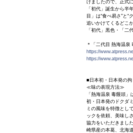
けましたので、正式
「初代」誕生から半
目」は“食べ易さ”と
追いかけてくるどこ
「初代」黒色・「二
＊「二代目 熱海温泉
https://www.atpress.
https://www.atpress.
■日本初・日本発の拘
≪味の表現方法≫
「熱海温泉 毒饅頭
初・日本発のドクダ
ミの風味を特徴とし
ックを依頼、美味し
協力をいただきまし
崎県産の本葛、北海道