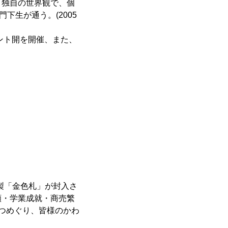
。独自の世界観で、個
下生が通う。(2005
ント開を開催、また、
特製「金色札」が封入さ
願・学業成就・商売繁
つめぐり、皆様のかわ