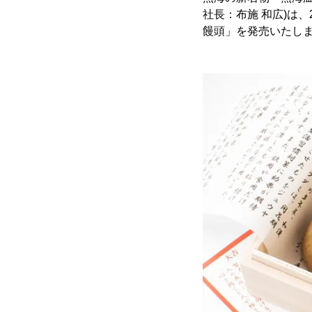
社長：布施 和広)は、
饅頭」を発売いたし