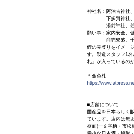
神社名：阿治古神社
下多賀神社、神明
湯前神社、若宮神
願い事：家内安全、
商売繁盛、千客
鯉の滝登りをイメージ
す。製造スタッフ1
札」が入っているの
＊金色札
https://www.atpress.
■店舗について
国産品を日本らしく
ています。店内は無
壁面(一文字柄・市松
稀少な日本酒・焼酎