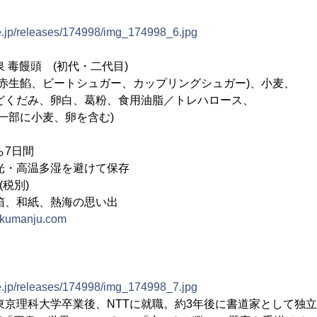
ne.jp/releases/174998/img_174998_6.jpg
 毒饅頭 (初代・二代目)
(赤生餡、ビートシュガー、カップリングシュガー)、小麦、
、卵白、葛粉、食用油脂／トレハロース、
小麦、卵を含む)
ら7日間
光・高温多湿を避けて保存
(税別)
、和紙、熱海の思い出
dokumanju.com
ne.jp/releases/174998/img_174998_7.jpg
。東京理科大学卒業後、NTTに就職。約3年後に書道家として独立