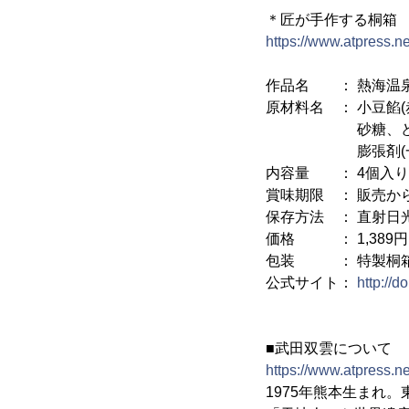
＊匠が手作する桐箱
https://www.atpress.
作品名 ： 熱海温泉
原材料名 ： 小豆餡
砂糖、どくだみ
膨張剤(一部に
内容量 ： 4個入り
賞味期限 ： 販売か
保存方法 ： 直射日
価格 ： 1,389円
包装 ： 特製桐箱
公式サイト：
http://
■武田双雲について
https://www.atpress.
1975年熊本生まれ