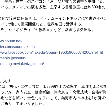
産「平泉」世界一のスパコン「京」など数々の題字を手掛ける
いる。メディア出演も多数。主宰する書道教室には約300名の門
ら文化交流使に任命され、ベトナム～インドネシアにて書道イベ
ォルニア州にて個展開催など、世界各国で活動する。
「絆」や「ポジティブの教科書」など、著書も多数出版。
www.souun.net/
itter.com/souuntakeda
//www.facebook.com/Takeda-Souun-196359600374206/?ref=hl
ameblo.jp/souun/
/lineblog.me/takeda_souun/
」入り
には、初代・二代目共に、1/9999以上の確率で、幸運をよぶ
タッフが、家内安全・健康祈願・無病息災・恋愛成就・合格祈
昇進などを願い、金色札を手にして、熱海市内の神社を1か所ず
、お祈りしてまいりました。