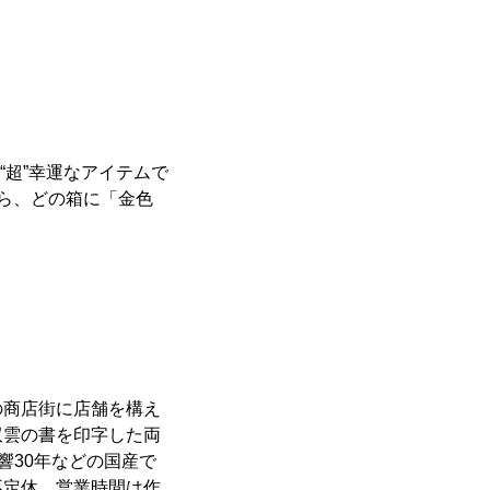
“超”幸運なアイテムで
ら、どの箱に「金色
の商店街に店舗を構え
双雲の書を印字した両
響30年などの国産で
不定休、営業時間は作