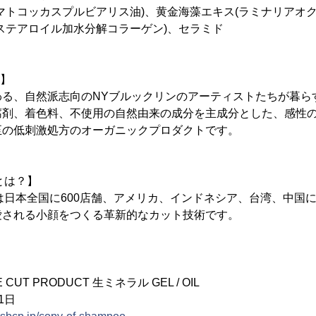
マトコッカスプルビアリス油)、黄金海藻エキス(ラミナリアオク
ステアロイル加水分解コラーゲン)、セラミド
は】
わる、自然派志向のNYブルックリンのアーティストたちが暮ら
腐剤、着色料、不使用の自然由来の成分を主成分とした、感性
至の低刺激処方のオーガニックプロダクトです。
Tとは？】
UTとは日本全国に600店舗、アメリカ、インドネシア、台湾、中
愛される小顔をつくる革新的なカット技術です。
 CUT PRODUCT 生ミネラル GEL / OIL
1日