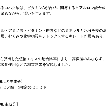
れるコハク酸は、ビタミンAが合成に関与するヒアルロン酸合成
き締めながら、潤いを与えます。
ラル・アミノ酸・ビタミン・酵素などのミネラルと水分を髪の
作用、むくみや化学物質をデトックスするキレート作用もあり
から算出した植物エキスの配合比率により、高保湿のみならず
抗酸化作用などの相乗効果を実現しました。
GELの主成分】
アミノ酸、5種類のセラミド
IL 主成分】