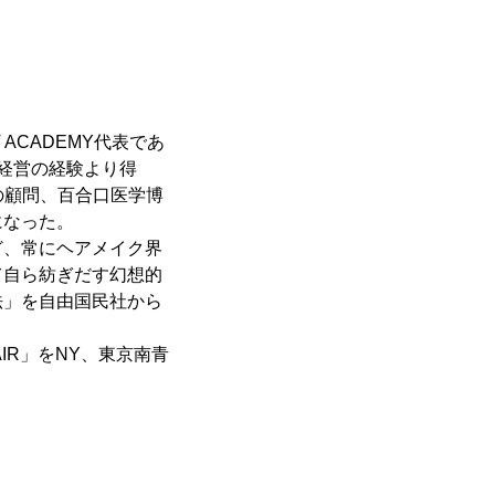
 ACADEMY代表であ
ン経営の経験より得
社の顧問、百合口医学博
になった。
ど、常にヘアメイク界
て自ら紡ぎだす幻想的
法」を自由国民社から
IR」をNY、東京南青