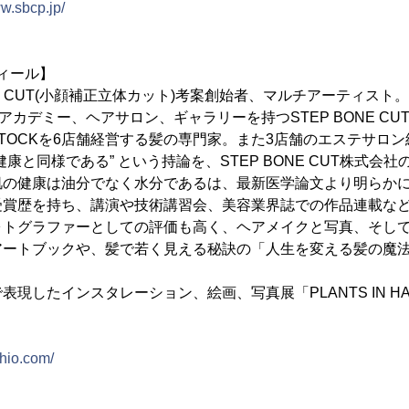
ww.sbcp.jp/
フィール】
NE CUT(小顔補正立体カット)考案創始者、マルチアーティスト。
アカデミー、ヘアサロン、ギャラリーを持つSTEP BONE CUT
K-TOCKを6店舗経営する髪の専門家。また3店舗のエステサロ
康と同様である” という持論を、STEP BONE CUT株式会
肌の健康は油分でなく水分であるは、最新医学論文より明らか
受賞歴を持ち、講演や技術講習会、美容業界誌での作品連載な
ォトグラファーとしての評価も高く、ヘアメイクと写真、そし
アートブックや、髪で若く見える秘訣の「人生を変える髪の魔
現したインスタレーション、絵画、写真展「PLANTS IN HA
shio.com/