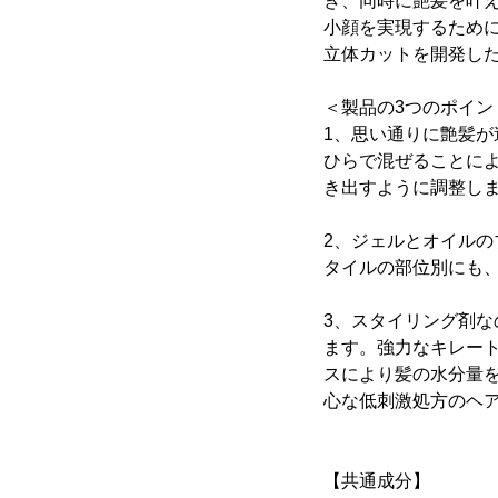
き、同時に艶髪を叶
小顔を実現するため
立体カットを開発したS
＜製品の3つのポイン
1、思い通りに艶髪
ひらで混ぜることに
き出すように調整しま
2、ジェルとオイル
タイルの部位別にも
3、スタイリング剤
ます。強力なキレー
スにより髪の水分量
心な低刺激処方のヘ
【共通成分】