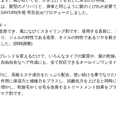
えます。風が吹いても、かき上げてももとに戻るのが特徴。
には、髪型のメリハリと、身体と同じように髪のくびれが必要
AYURI(牛尾 早百合)がプロデュースしました。
ト＞
が造形でき、風になびくスタイリング剤です。使用する直前に、
より、ジェルの特性である造形、オイルの特性であるツヤを殺
した。(同時調整)
のブレンドを変えるだけで、いろんなタイプの髪質や、髪の乾燥
、自由自在なヘア作成にも、全て対応できるオールインワンタ
なのに、高級エステ成分をたっぷり配合。使い続ける事でなりた
ト作用に保湿力と補修力をプラスし、抗酸化力を上げると同時
を増やし、乾燥毛やくせ毛を改善するトリートメント効果をプ
アケア剤です。