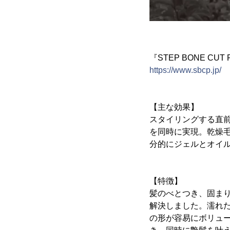
『STEP BONE C
https://www.sbcp.jp/
【主な効果】
スタイリングする直
を同時に実現。乾燥
分的にジェルとオイ
【特徴】
髪のべとつき、固ま
解決しました。濡れ
の形が容易にボリュ