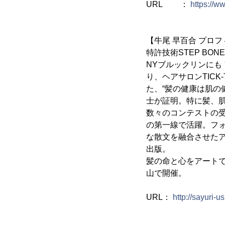
URL ：
https://w
【牛尾 早百合 プロ
特許技術STEP BO
NYブルックリンにも 
り、ヘアサロンTIC
た、“髪の健康は肌の健
士が証明。特に髪、
数々のコンテストの
の第一線で活躍。フ
な散文を融合させた
出版。
髪の命と心をアートで表
山で開催。
URL：
http://sayuri-u