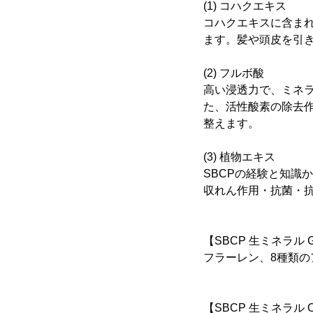
(1) コハクエキス
コハクエキスに含ま
ます。髪や頭皮を引
(2) フルボ酸
高い浸透力で、ミネ
た、活性酸素の除去
整えます。
(3) 植物エキス
SBCPの経験と知識
収れん作用・抗菌・
【SBCP 生ミネラル 
フラーレン、8種類の
【SBCP 生ミネラル O