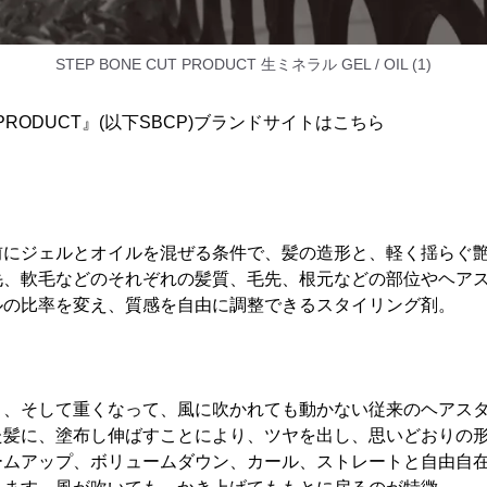
STEP BONE CUT PRODUCT 生ミネラル GEL / OIL (1)
UT PRODUCT』(以下SBCP)ブランドサイトはこちら
前にジェルとオイルを混ぜる条件で、髪の造形と、軽く揺らぐ
毛、軟毛などのそれぞれの髪質、毛先、根元などの部位やヘア
ルの比率を変え、質感を自由に調整できるスタイリング剤。
り、そして重くなって、風に吹かれても動かない従来のヘアス
た髪に、塗布し伸ばすことにより、ツヤを出し、思いどおりの
ームアップ、ボリュームダウン、カール、ストレートと自由自