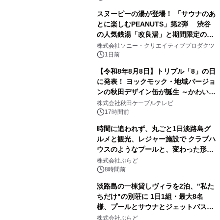
スヌーピーの湯が登場！ 「サウナのあ
とに楽しむPEANUTS」第2弾 渋谷
の人気銭湯「改良湯」と期間限定のコ
3
ラボレーション サウナイキタイコラ
株式会社ソニー・クリエイティブプロダクツ
ボグッズも発売決定！
1日前
【令和8年8月8日】トリプル「8」の日
に発表！ ヨックモック・地域バージョ
ンの秋田デザイン缶が誕生 ～かわいい
4
秋田犬の子犬と秋田の四季と名所を巡
株式会社秋田ケーブルテレビ
るパッケージ～ 9月1日(火)秋田県内で
17時間前
販売開始
時間に追われず、丸ごと1日淡路島グ
ルメと観光、レジャー施設で クラブハ
ウスのようなプールと、変わった形の
5
サウナも 「THE BOXY AWAJI」のお
株式会社ぷらど
得な素泊まり連泊プランで
8時間前
淡路島の一棟貸しヴィラを2泊、"私た
ちだけ"の別荘に 1日1組・最大8名
様、プールとサウナとジェットバス付
6
きで Villa Mon Temps AWAJIの連泊
株式会社ぷらど