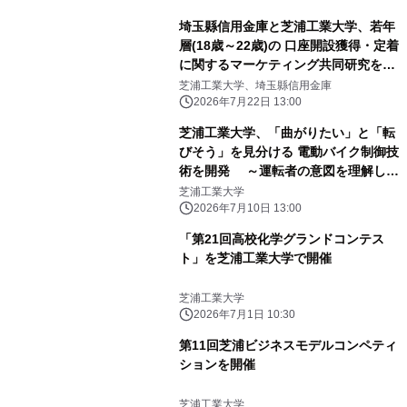
埼玉縣信用金庫と芝浦工業大学、若年
層(18歳～22歳)の 口座開設獲得・定着
に関するマーケティング共同研究を開
始
芝浦工業大学、埼玉縣信用金庫
2026年7月22日 13:00
芝浦工業大学、「曲がりたい」と「転
びそう」を見分ける 電動バイク制御技
術を開発 ～運転者の意図を理解し、
必要なときだけ転倒防止を支援～
芝浦工業大学
2026年7月10日 13:00
「第21回高校化学グランドコンテス
ト」を芝浦工業大学で開催
芝浦工業大学
2026年7月1日 10:30
第11回芝浦ビジネスモデルコンペティ
ションを開催
芝浦工業大学