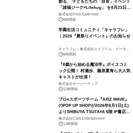
創る、 子どもたちの「自育」イベント
「諸福ジーク×Lifehug」 を8月23日
(日)開催
株式会社From Earth Kids
6時間前
学園生活コミュニティ「キャラフレ」
｜2026『夏祭りイベント』のお知らせ
キャラフレ｜株式会社エイプリル・データ・
デザインズ
6時間前
『8歳から始める魔法学』ボイスコミ
ック公開！ 村瀬歩、藤原夏海ら大人気
キャストが出演！
株式会社オーバーラップ
12時間前
プロeスポーツチーム『AXIZ WAVE』
のPOP UP SHOPが2026年8月1日(土)
よりSHIBUYA TSUTAYA 6階 IP書店で
開催決定！！
株式会社ClaN Entertainment
13時間前