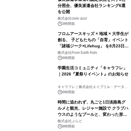
分照合、優良派遣会社ランキング6選
を公開
株式会社cielo azul
3時間前
フロムアースキッズ × 地域 × 大学生が
創る、 子どもたちの「自育」イベント
「諸福ジーク×Lifehug」 を8月23日
(日)開催
株式会社From Earth Kids
6時間前
学園生活コミュニティ「キャラフレ」
｜2026『夏祭りイベント』のお知らせ
キャラフレ｜株式会社エイプリル・データ・
デザインズ
6時間前
時間に追われず、丸ごと1日淡路島グ
ルメと観光、レジャー施設で クラブハ
ウスのようなプールと、変わった形の
サウナも 「THE BOXY AWAJI」のお
株式会社ぷらど
得な素泊まり連泊プランで
8時間前