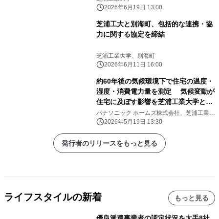
2026年6月19日 13:00
芝浦工大と別海町、包括的な連携・協
力に関する協定を締結
芝浦工業大学、別海町
2026年6月11日 16:00
約60年後の気候環境下で住宅の温度・
湿度・消費電力量を測定 気候変動が
住宅に及ぼす影響を芝浦工業大学と共
同検証 国内最大規模の人工気象室に
パナソニック ホームズ株式会社、芝浦工業大
学
ある実大住宅で実証
2026年5月19日 13:30
発行者のリリースをもっと見る
ライフスタイルの新着
もっと見る
優良派遣事業者の認定状況を大手8社