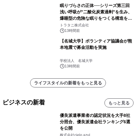
眠りづらさの正体──シリーズ第三回
浅い呼吸が"二酸化炭素過剰"を生み、
爆睡型の危険な眠りをつくる構造を解
説
トラタニ株式会社
13時間前
【名城大学】ボランティア協議会が熊
本地震で募金活動を実施
学校法人 名城大学
13時間前
ライフスタイルの新着をもっと見る
ビジネスの新着
もっと見る
優良派遣事業者の認定状況を大手8社
分照合、優良派遣会社ランキング6選
を公開
株式会社cielo azul