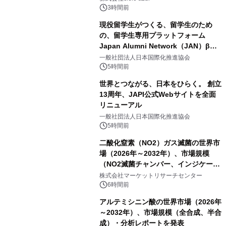
3時間前
現役留学生がつくる、留学生のため
の、留学生専用プラットフォーム
Japan Alumni Network（JAN）β版
をリリース
一般社団法人日本国際化推進協会
5時間前
世界とつながる、日本をひらく。 創立
13周年、JAPI公式Webサイトを全面
リニューアル
一般社団法人日本国際化推進協会
5時間前
二酸化窒素（NO2）ガス滅菌の世界市
場（2026年～2032年）、市場規模
（NO2滅菌チャンバー、インジケータ
ーおよびモニタリングシステム、その
株式会社マーケットリサーチセンター
他）・分析レポートを発表
6時間前
アルテミシニン酸の世界市場（2026年
～2032年）、市場規模（全合成、半合
成）・分析レポートを発表