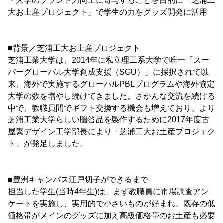
・大学のブランド力向上に寄与することを目的に「芝浦工
大お土産プロジェクト」で学生の力をグッズ開発に活用
■背景／芝浦工大お土産プロジェクト
芝浦工業大学は、2014年に私立理工系大学で唯一「スー
パーグローバル大学創成支援（SGU）」に採択されて以
来、海外で実施するグローバルPBLプログラムや海外協定
大学の数を増やし続けてきました。さかんな交流を続ける
中で、教職員間でギフト交換する機会も増えており、より
芝浦工業大学らしい贈答品を製作するために2017年度古
屋繁デザイン工学部長により「芝浦工大お土産プロジェク
ト」が発足しました。
■豊洲キャンパス江戸切子ができるまで
担当した学生(当時4年生)は、まず教職員に市場調査アン
ケートを実施し、実用的で小さいものが好まれ、既存の低
価格帯がメインのグッズに加え高級価格帯のお土産も必要