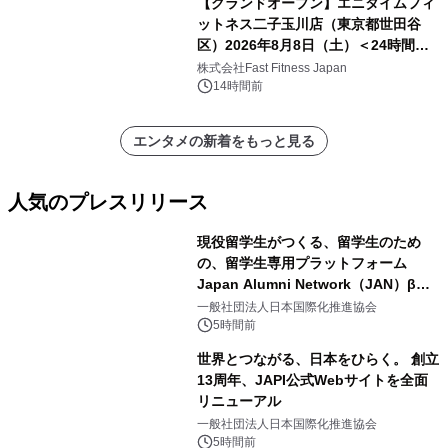
【グランドオープン】エニタイムフィ
ットネス二子玉川店（東京都世田谷
区）2026年8月8日（土）＜24時間年
中無休のフィットネスジム＞
株式会社Fast Fitness Japan
14時間前
エンタメの新着をもっと見る
人気のプレスリリース
現役留学生がつくる、留学生のため
の、留学生専用プラットフォーム
Japan Alumni Network（JAN）β版
1
をリリース
一般社団法人日本国際化推進協会
5時間前
世界とつながる、日本をひらく。 創立
13周年、JAPI公式Webサイトを全面
リニューアル
2
一般社団法人日本国際化推進協会
5時間前