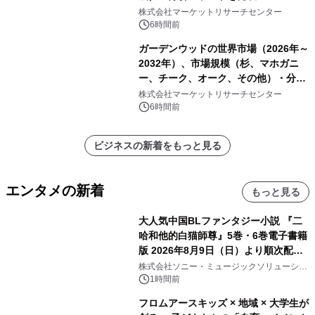
株式会社マーケットリサーチセンター
6時間前
ガーデンウッドの世界市場（2026年～
2032年）、市場規模（杉、マホガニ
ー、チーク、オーク、その他）・分析
レポートを発表
株式会社マーケットリサーチセンター
6時間前
ビジネスの新着をもっと見る
エンタメの新着
もっと見る
大人気中国BLファンタジー小説 『二
哈和他的白猫師尊』5巻・6巻電子書籍
版 2026年8月9日（日）より順次配信
開始
株式会社ソニー・ミュージックソリューショ
ンズ
1時間前
フロムアースキッズ × 地域 × 大学生が