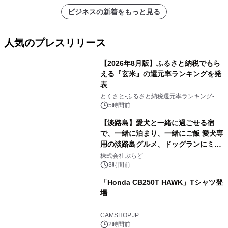
ビジネスの新着をもっと見る
人気のプレスリリース
【2026年8月版】ふるさと納税でもら
える『玄米』の還元率ランキングを発
表
1
とくさと-ふるさと納税還元率ランキング-
5時間前
【淡路島】愛犬と一緒に過ごせる宿
で、一緒に泊まり、一緒にご飯 愛犬専
用の淡路島グルメ、ドッグランにミニ
2
プール グランピングとトレーラーハウ
株式会社ぷらど
スの2施設で
3時間前
「Honda CB250T HAWK」Tシャツ登
場
3
CAMSHOP.JP
2時間前