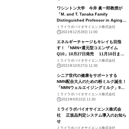
ワシントン大学 今井 眞一郎教授が
「M. and T. Tanaka Family
Distinguished Professor in Aging
Research」に就任いたしました
ミライラボバイオサイエンス株式会社
2021年12月28日 11:00
エネルギーチャージもキレイも目指
す！ 「NMN+還元型コエンザイム
Q10」10月27日発売 11月10日まで
期間限定20％オフ
ミライラボバイオサイエンス株式会社
2021年10月27日 11:30
シニア世代の健康をサポートする
NMN配合大人のための粉ミルク誕生！
「NMNウェルエイジングミルク」9月
22日(水)販売開始
ミライラボバイオサイエンス株式会社
2021年9月22日 11:30
ミライラボバイオサイエンス株式会
社 正規品判定システム導入のお知ら
せ
ミライラボバイオサイエンス株式会社