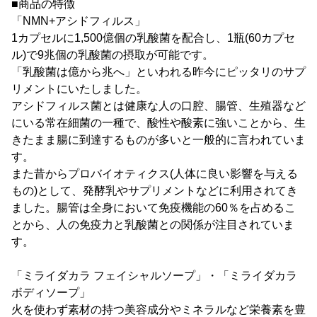
■商品の特徴
「NMN+アシドフィルス」
1カプセルに1,500億個の乳酸菌を配合し、1瓶(60カプセ
ル)で9兆個の乳酸菌の摂取が可能です。
「乳酸菌は億から兆へ」といわれる昨今にピッタリのサプ
リメントにいたしました。
アシドフィルス菌とは健康な人の口腔、腸管、生殖器など
にいる常在細菌の一種で、酸性や酸素に強いことから、生
きたまま腸に到達するものが多いと一般的に言われていま
す。
また昔からプロバイオティクス(人体に良い影響を与える
もの)として、発酵乳やサプリメントなどに利用されてき
ました。腸管は全身において免疫機能の60％を占めるこ
とから、人の免疫力と乳酸菌との関係が注目されていま
す。
「ミライダカラ フェイシャルソープ」・「ミライダカラ
ボディソープ」
火を使わず素材の持つ美容成分やミネラルなど栄養素を豊