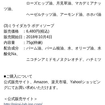
ローズヒップ油、月見草油、マカデミアナッ
ツ油、
ヘーゼルナッツ油、アーモンド油、ホホバ油
(3)ミライダカラ ボディソープ
販売価格 ：6,480円(税込)
販売開始日：2018年10月4日
内容量 ：75g(枠練)
配合成分 ：パーム油、パーム核油、水、オリーブ油、水
酸化Na、
ニコチンアミドモノヌクレオチド、ハチミツ
■ご購入について
公式販売サイト、Amazon、楽天市場、Yahoo!ショッピン
グにてお買い求めいただけます。
＜公式販売サイト＞
http://mirai-lab.jpn.com/