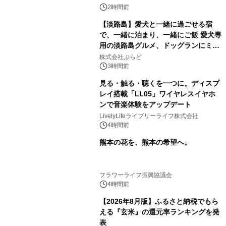
2時間前
【淡路島】愛犬と一緒に過ごせる宿
で、一緒に泊まり、一緒にご飯 愛犬専
用の淡路島グルメ、ドッグランにミニ
プール グランピングとトレーラーハウ
株式会社ぷらど
スの2施設で
3時間前
見る・触る・聴くを一つに。ディスプ
レイ搭載「LL05」ワイヤレスイヤホ
ンで音楽体験をアップデート
LivelyLifeライブリーライフ株式会社
4時間前
熊本の花を、熊本の希望へ。
フラワーライフ振興協議会
4時間前
【2026年8月版】ふるさと納税でもら
える『玄米』の還元率ランキングを発
表