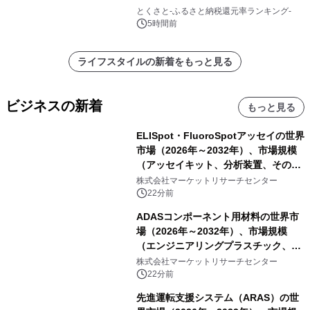
とくさと-ふるさと納税還元率ランキング-
5時間前
ライフスタイルの新着をもっと見る
ビジネスの新着
もっと見る
ELISpot・FluoroSpotアッセイの世界
市場（2026年～2032年）、市場規模
（アッセイキット、分析装置、その
他）・分析レポートを発表
株式会社マーケットリサーチセンター
22分前
ADASコンポーネント用材料の世界市
場（2026年～2032年）、市場規模
（エンジニアリングプラスチック、RF
および誘電体材料、光学・カバー材
株式会社マーケットリサーチセンター
料、その他）・分析レポートを発表
22分前
先進運転支援システム（ARAS）の世