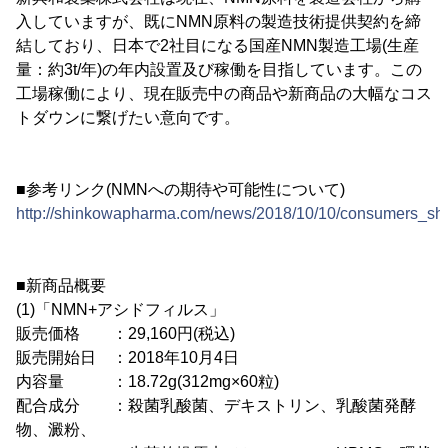
入していますが、既にNMN原料の製造技術提供契約を締
結しており、日本で2社目になる国産NMN製造工場(生産
量：約3t/年)の年内設置及び稼働を目指しています。この
工場稼働により、現在販売中の商品や新商品の大幅なコス
トダウンに繋げたい意向です。
■参考リンク(NMNへの期待や可能性について)
http://shinkowapharma.com/news/2018/10/10/consumers_s
■新商品概要
(1)「NMN+アシドフィルス」
販売価格 ：29,160円(税込)
販売開始日 ：2018年10月4日
内容量 ：18.72g(312mg×60粒)
配合成分 ：殺菌乳酸菌、デキストリン、乳酸菌発酵
物、澱粉、