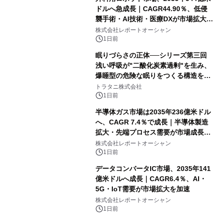
ドルへ急成長｜CAGR44.90％、低侵
襲手術・AI技術・医療DXが市場拡大を
牽引
株式会社レポートオーシャン
1日前
眠りづらさの正体──シリーズ第三回
浅い呼吸が"二酸化炭素過剰"を生み、
爆睡型の危険な眠りをつくる構造を解
説
トラタニ株式会社
1日前
半導体ガス市場は2035年236億米ドル
へ、CAGR 7.4％で成長｜半導体製造
拡大・先端プロセス需要が市場成長を
加速
株式会社レポートオーシャン
1日前
データコンバータIC市場、2035年141
億米ドルへ成長｜CAGR6.4％、AI・
5G・IoT需要が市場拡大を加速
株式会社レポートオーシャン
1日前