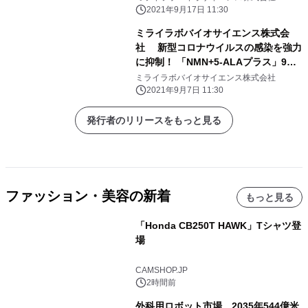
2021年9月17日 11:30
ミライラボバイオサイエンス株式会
社 新型コロナウイルスの感染を強力
に抑制！ 「NMN+5-ALAプラス」9月7
日(火)販売開始
ミライラボバイオサイエンス株式会社
2021年9月7日 11:30
発行者のリリースをもっと見る
ファッション・美容の新着
もっと見る
「Honda CB250T HAWK」Tシャツ登
場
CAMSHOP.JP
2時間前
外科用ロボット市場、2035年544億米