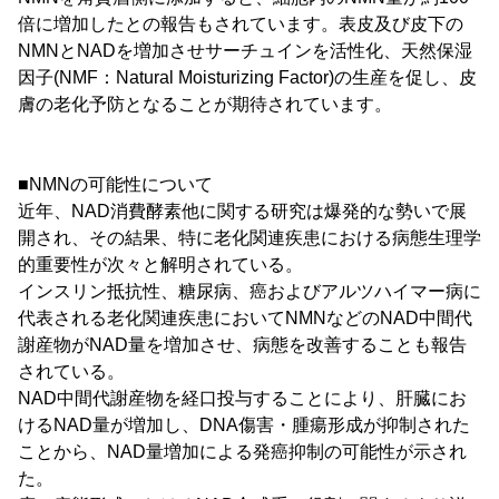
倍に増加したとの報告もされています。表皮及び皮下の
NMNとNADを増加させサーチュインを活性化、天然保湿
因子(NMF：Natural Moisturizing Factor)の生産を促し、皮
膚の老化予防となることが期待されています。
■NMNの可能性について
近年、NAD消費酵素他に関する研究は爆発的な勢いで展
開され、その結果、特に老化関連疾患における病態生理学
的重要性が次々と解明されている。
インスリン抵抗性、糖尿病、癌およびアルツハイマー病に
代表される老化関連疾患においてNMNなどのNAD中間代
謝産物がNAD量を増加させ、病態を改善することも報告
されている。
NAD中間代謝産物を経口投与することにより、肝臓にお
けるNAD量が増加し、DNA傷害・腫瘍形成が抑制された
ことから、NAD量増加による発癌抑制の可能性が示され
た。