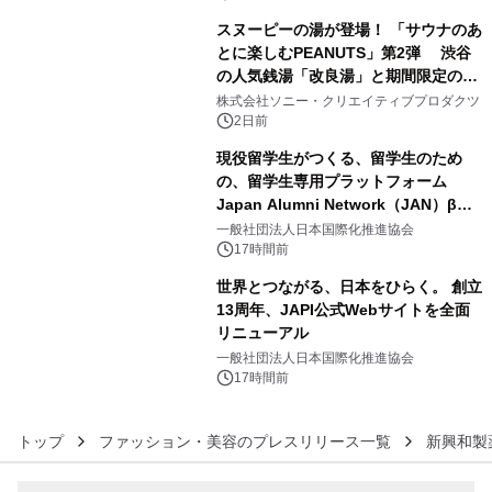
スヌーピーの湯が登場！ 「サウナのあ
とに楽しむPEANUTS」第2弾 渋谷
の人気銭湯「改良湯」と期間限定のコ
4
ラボレーション サウナイキタイコラ
株式会社ソニー・クリエイティブプロダクツ
ボグッズも発売決定！
2日前
現役留学生がつくる、留学生のため
の、留学生専用プラットフォーム
Japan Alumni Network（JAN）β版
5
をリリース
一般社団法人日本国際化推進協会
17時間前
世界とつながる、日本をひらく。 創立
13周年、JAPI公式Webサイトを全面
リニューアル
6
一般社団法人日本国際化推進協会
17時間前
トップ
ファッション・美容のプレスリリース一覧
新興和製