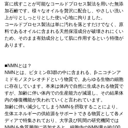
富に残すことが可能なコールドプロセス製法を用いた無添
加石鹸です。様々なオイルを贅沢に配合し、やさしい洗い
上がりとしっとりとした使い心地に拘りました。
コールドプロセス製法は単に汚れを落とすだけでなく、原
料であるオイルに含まれる天然保湿成分が破壊されにくい
ため、そのまま有効成分として肌に作用するという特徴が
あります。
■NMNとは？
NMNとは、ビタミンB3群の中に含まれる、β-ニコチンア
ミドモノヌクレオチドという物質で、あらゆる生物の細胞
に存在しています。本来は体内で自然に生成される物質で
すが、加齢に伴い体内での生産能力が減退し、その結果体
内の修復機能が失われていくと言われています。
加齢に伴い減少してしまうNMNを摂取することにより、
生体エネルギーの供給源をサポートできる物質として各メ
ディアで特集されており、大学及び民間の研究機関では
NMNを角質層側に添加すると、細胞内のNMN量が約100