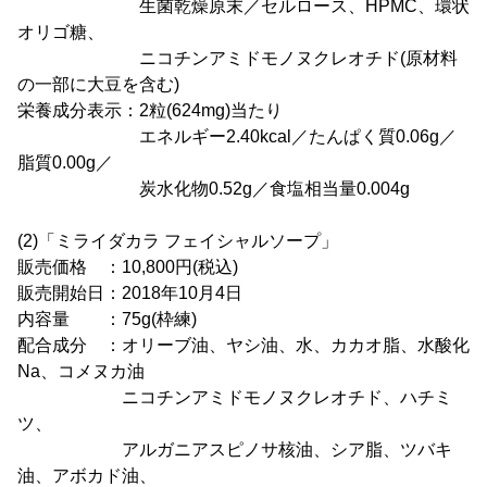
生菌乾燥原末／セルロース、HPMC、環状
オリゴ糖、
ニコチンアミドモノヌクレオチド(原材料
の一部に大豆を含む)
栄養成分表示：2粒(624mg)当たり
エネルギー2.40kcal／たんぱく質0.06g／
脂質0.00g／
炭水化物0.52g／食塩相当量0.004g
(2)「ミライダカラ フェイシャルソープ」
販売価格 ：10,800円(税込)
販売開始日：2018年10月4日
内容量 ：75g(枠練)
配合成分 ：オリーブ油、ヤシ油、水、カカオ脂、水酸化
Na、コメヌカ油
ニコチンアミドモノヌクレオチド、ハチミ
ツ、
アルガニアスピノサ核油、シア脂、ツバキ
油、アボカド油、