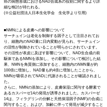
癌の病態形成におけるNAD合成系の役割に関するより詳
細な検討が待たれる。
(※公益社団法人日本生化学会 生化学より引用)
■NMNによる皮膚への影響について
サーチュインは老化を制御する因子として注目されてお
り、細胞内のNAD量に日内変動が見られ、サーチュイン
の活性が制御されていることが明らかにされています。
その活性が表皮に及ぼす影響について、NAD生合成の前
駆体であるNMNを添加し、その影響について検討した結
果、NMNを角質側に添加すると、細胞内のNMN量が約
100倍に増加し、NAD量も約4倍に増加したことから、
NMNが吸収されてNADに代謝されることが確認されまし
た。
さらに、NMNの添加により、皮膚保湿に関与する酵素で
あるカスパーゼ14の発現が誘導されました。カスパーゼ
14は、フィラグリンの分解と天然保湿因子(NMF)の合成に
関与すること、および、加齢に伴って発現が減少すること