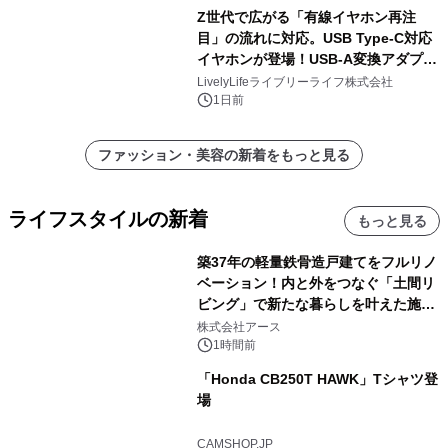
Z世代で広がる「有線イヤホン再注
目」の流れに対応。USB Type-C対応
イヤホンが登場！USB-A変換アダプタ
ー付きでスマホからパソコンまで幅広
LivelyLifeライブリーライフ株式会社
く活用可能
1日前
ファッション・美容の新着をもっと見る
ライフスタイルの新着
もっと見る
築37年の軽量鉄骨造戸建てをフルリノ
ベーション！内と外をつなぐ「土間リ
ビング」で新たな暮らしを叶えた施工
事例を株式会社アースが公開
株式会社アース
1時間前
「Honda CB250T HAWK」Tシャツ登
場
CAMSHOP.JP