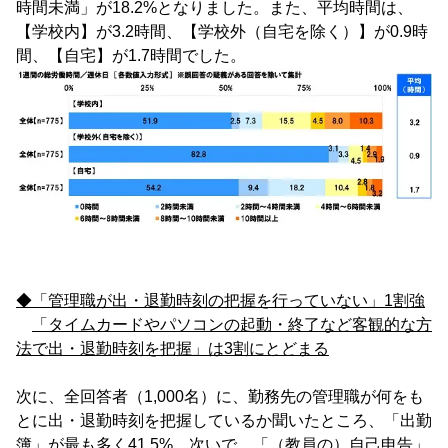
時間未満」が18.2%となりました。また、平均時間は、
【学校内】が3.2時間、【学校外（自宅を除く）】が0.9時
間、【自宅】が1.7時間でした。
◆「管理職が出・退勤時刻の把握を行っていない」1割強
「タイムカードやパソコンの起動・終了など客観的な方
法で出・退勤時刻を把握」は3割にとどまる
次に、全回答者（1,000名）に、勤務先の管理職が何をも
とに出・退勤時刻を把握しているか聞いたところ、「出勤
簿」が最も多く41.5%、次いで、「（教員の）自己申告」