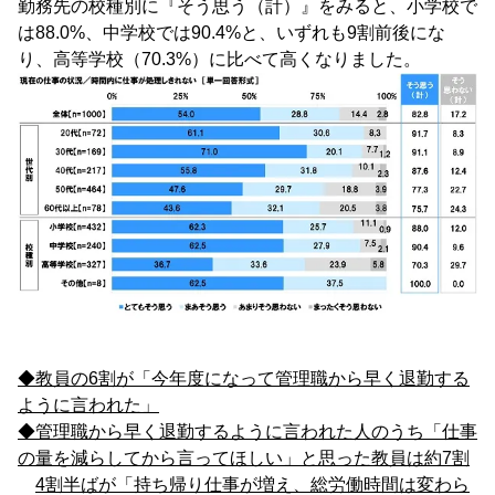
勤務先の校種別に『そう思う（計）』をみると、小学校で
は88.0%、中学校では90.4%と、いずれも9割前後にな
り、高等学校（70.3%）に比べて高くなりました。
◆教員の6割が「今年度になって管理職から早く退勤する
ように言われた」
◆管理職から早く退勤するように言われた人のうち「仕事
の量を減らしてから言ってほしい」と思った教員は約7割
4割半ばが「持ち帰り仕事が増え、総労働時間は変わら