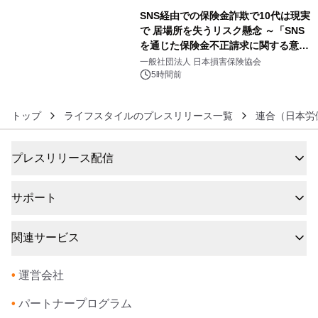
SNS経由での保険金詐欺で10代は現実
で 居場所を失うリスク懸念 ～「SNS
を通じた保険金不正請求に関する意識
6
調査」を実施、 認知度の低さも浮き彫
一般社団法人 日本損害保険協会
りに～
5時間前
トップ
ライフスタイルのプレスリリース一覧
連合（日本労
プレスリリース配信
サポート
関連サービス
•
運営会社
•
パートナープログラム