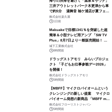
帰りの渋滞を避けて「温泉＆サウナ」
三井アウトレットパーク木更津から車
で約5分 湯舞音 袖ケ浦店が夏フェア
2
メニューを提供
株式会社楽久屋
1日前
Makuakeで目標1341％を突破した超
簡単＆小型テレビ用アンプ 「SW TV
Plus」8月7日より一般販売開始！ ケ
3
ーブル1本つなぐだけ、テレビの音が
城下工業株式会社
ぐっと豊かに
8時間前
ドラッグストアモリ みらいプロジェ
クト 「子どもお仕事参観デー2026」
を開催！
4
株式会社ドラッグストアモリ
5時間前
【MBFF】マイクロバイオームという
クレンジングの新しい提案 マイクロ
バイオーム発想の新商品 「MBFF mb
5
クレンジングPRO」を2026年8月6日
株式会社フローリストジャパン
発売
5時間前