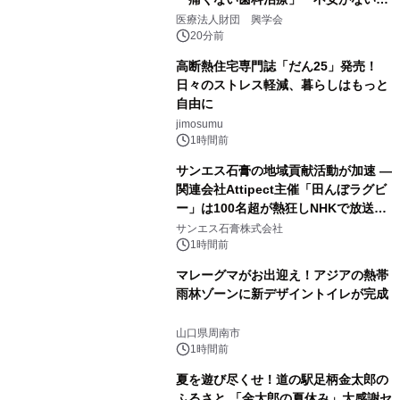
療計画」をテーマに専門監修
医療法人財団 興学会
20分前
高断熱住宅専門誌「だん25」発売！
日々のストレス軽減、暮らしはもっと
自由に
jimosumu
1時間前
サンエス石膏の地域貢献活動が加速 ―
関連会社Attipect主催「田んぼラグビ
ー」は100名超が熱狂しNHKで放送さ
れました。
サンエス石膏株式会社
1時間前
マレーグマがお出迎え！アジアの熱帯
雨林ゾーンに新デザイントイレが完成
山口県周南市
1時間前
夏を遊び尽くせ！道の駅足柄金太郎の
ふるさと 「金太郎の夏休み」大感謝セ