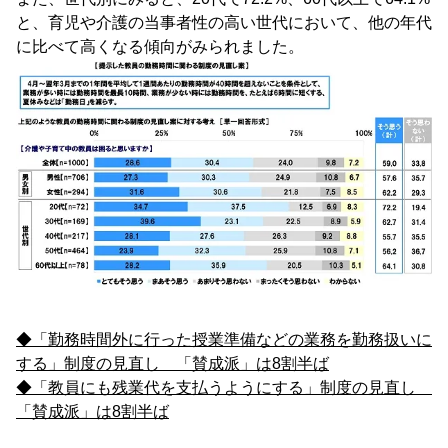
と、育児や介護の当事者性の高い世代において、他の年代
に比べて高くなる傾向がみられました。
◆「勤務時間外に行った授業準備などの業務を勤務扱いに
する」制度の見直し 「賛成派」は8割半ば
◆「教員にも残業代を支払うようにする」制度の見直し
「賛成派」は8割半ば