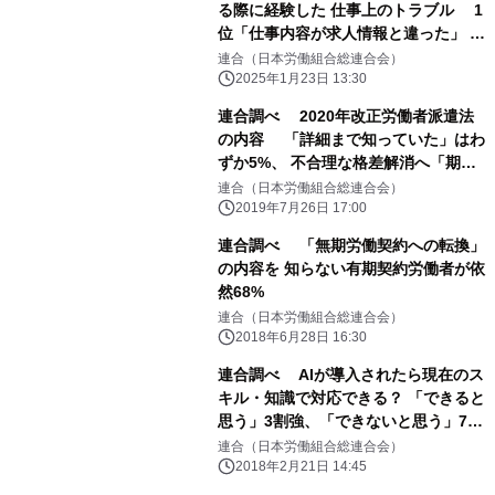
る際に経験した 仕事上のトラブル 1
位「仕事内容が求人情報と違った」 2
位「業務に関して十分な指示や教育が
連合（日本労働組合総連合会）
なかった」
2025年1月23日 13:30
連合調べ 2020年改正労働者派遣法
の内容 「詳細まで知っていた」はわ
ずか5%、 不合理な格差解消へ「期待
する」は45%
連合（日本労働組合総連合会）
2019年7月26日 17:00
連合調べ 「無期労働契約への転換」
の内容を 知らない有期契約労働者が依
然68%
連合（日本労働組合総連合会）
2018年6月28日 16:30
連合調べ AIが導入されたら現在のス
キル・知識で対応できる？ 「できると
思う」3割強、「できないと思う」7割
弱
連合（日本労働組合総連合会）
2018年2月21日 14:45