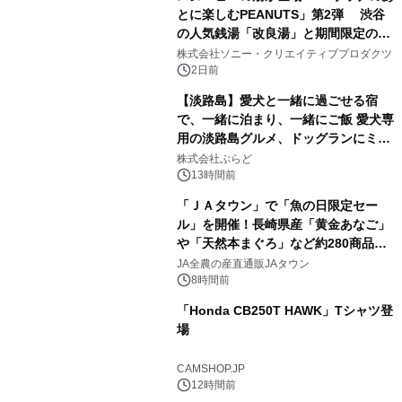
とに楽しむPEANUTS」第2弾 渋谷
の人気銭湯「改良湯」と期間限定のコ
2
ラボレーション サウナイキタイコラ
株式会社ソニー・クリエイティブプロダクツ
ボグッズも発売決定！
2日前
【淡路島】愛犬と一緒に過ごせる宿
で、一緒に泊まり、一緒にご飯 愛犬専
用の淡路島グルメ、ドッグランにミニ
3
プール グランピングとトレーラーハウ
株式会社ぷらど
スの2施設で
13時間前
「ＪＡタウン」で「魚の日限定セー
ル」を開催！長崎県産「黄金あなご」
や「天然本まぐろ」など約280商品を
4
販売！～毎月１０日の定例企画～
JA全農の産直通販JAタウン
8時間前
「Honda CB250T HAWK」Tシャツ登
場
5
CAMSHOP.JP
12時間前