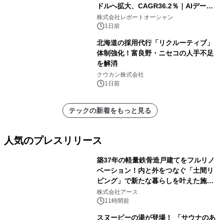
ドルへ拡大、CAGR36.2％｜AIデータ
センター・高速光通信需要が成長を加
株式会社レポートオーシャン
速
1日前
北海道の採用代行「リクルーティブ」
体制強化！富良野・ニセコの人手不足
を解消
クウカン株式会社
1日前
テックの新着をもっと見る
人気のプレスリリース
築37年の軽量鉄骨造戸建てをフルリノ
ベーション！内と外をつなぐ「土間リ
ビング」で新たな暮らしを叶えた施工
1
事例を株式会社アースが公開
株式会社アース
11時間前
スヌーピーの湯が登場！ 「サウナのあ