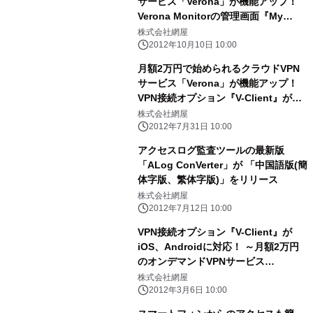
サービス「Verona」が機能アップ！
Verona Monitorの管理画面『My
portal』提供開始
株式会社網屋
2012年10月10日 10:00
月額2万円で始められるクラウドVPN
サービス「Verona」が機能アップ！
VPN接続オプション『V-Client』が
Mac OSに対応
株式会社網屋
2012年7月31日 10:00
アクセスログ監査ツールの最新版
「ALog ConVerter」が 「中国語版(簡
体字版、繁体字版)」をリリース
株式会社網屋
2012年7月12日 10:00
VPN接続オプション『V-Client』が
iOS、Androidに対応！ ～月額2万円
のオンデマンドVPNサービス
「Verona」～
株式会社網屋
2012年3月6日 10:00