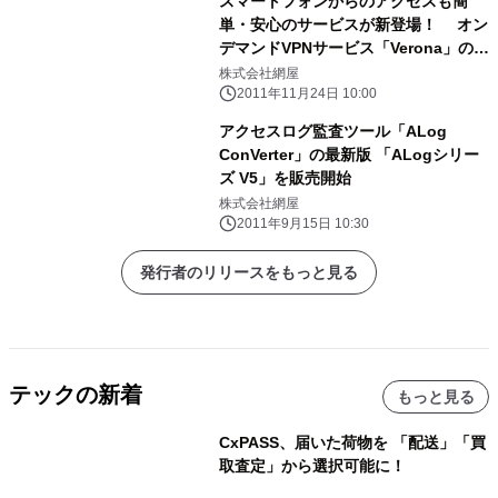
スマートフォンからのアクセスも簡
単・安心のサービスが新登場！ オン
デマンドVPNサービス「Verona」の拡
張オプション 「V-RDP」、「V-
株式会社網屋
MDM」を提供開始
2011年11月24日 10:00
アクセスログ監査ツール「ALog
ConVerter」の最新版 「ALogシリー
ズ V5」を販売開始
株式会社網屋
2011年9月15日 10:30
発行者のリリースをもっと見る
テックの新着
もっと見る
CxPASS、届いた荷物を 「配送」「買
取査定」から選択可能に！