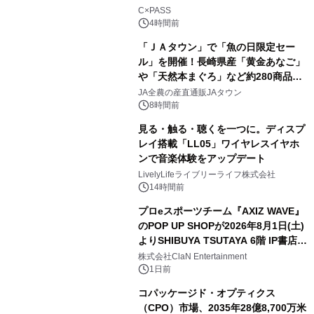
C×PASS
4時間前
「ＪＡタウン」で「魚の日限定セー
ル」を開催！長崎県産「黄金あなご」
や「天然本まぐろ」など約280商品を
販売！～毎月１０日の定例企画～
JA全農の産直通販JAタウン
8時間前
見る・触る・聴くを一つに。ディスプ
レイ搭載「LL05」ワイヤレスイヤホ
ンで音楽体験をアップデート
LivelyLifeライブリーライフ株式会社
14時間前
プロeスポーツチーム『AXIZ WAVE』
のPOP UP SHOPが2026年8月1日(土)
よりSHIBUYA TSUTAYA 6階 IP書店で
開催決定！！
株式会社ClaN Entertainment
1日前
コパッケージド・オプティクス
（CPO）市場、2035年28億8,700万米