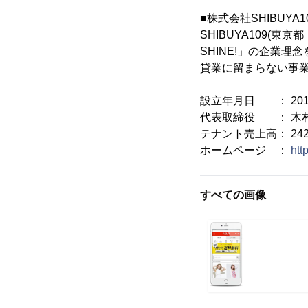
■株式会社SHIBUY
SHIBUYA109(東
SHINE!」の企業
貸業に留まらない事
設立年月日 ： 2017
代表取締役 ： 木村
テナント売上高： 242
ホームページ ：
htt
すべての画像