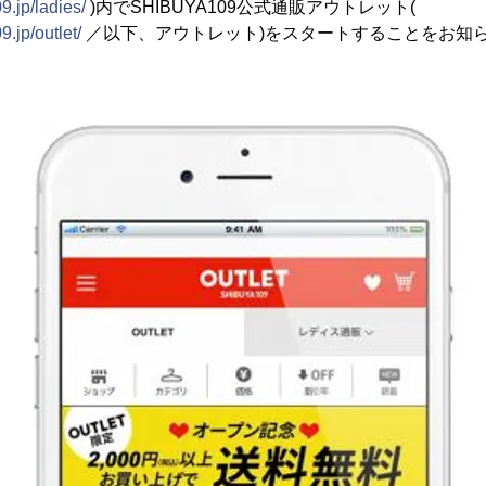
9.jp/ladies/
)内でSHIBUYA109公式通販アウトレット(
.jp/outlet/
／以下、アウトレット)をスタートすることをお知