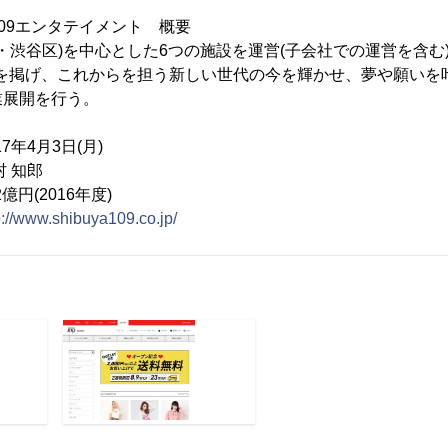
A109エンタテイメント 概要
京都・渋谷区)を中心とした6つの施設を運営(子会社での運営を含む)。「
理念を掲げ、これからを担う新しい世代の今を輝かせ、夢や願い
業展開を行う。
年4月3日(月)
 知郎
億円(2016年度)
p://www.shibuya109.co.jp/