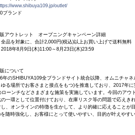
ttps://www.shibuya109.jp/outlet/
30ブランド
公式通販アウトレット オープニングキャンペーン詳細
全品を対象に、合計2,000円(税込)以上お買い上げで送料無料
8月9日(木)11:00～8月23日(木)23:59
式通販について
は2016年のSHIBUYA109全ブランドサイト統合以降、オムニチャ
ゆる場所でお客さまと接点をもつ)を推進しており、2017年に
アプリのローンチなどさまざまな施策を実施しています。今回のア
化の一環として位置付けており、在庫リスク等の問題で応えき
対し、オンラインの特徴を生かして、より的確に応えることが
理)を随時強化し、お客様にとって使いやすい、目的が叶えやす