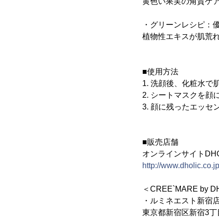
黄色い果実の角質ケ
・グリーンレシピ：
植物性エキスが肌荒
■使用方法
1. 洗顔後、化粧水
2. シートマスクを顔
3. 顔に残ったエッ
■販売店舗
オンラインサイトDHO
http://www.dholic.co.jp
＜CREE`MARE by D
・ルミネエスト新宿
東京都新宿区新宿3丁目