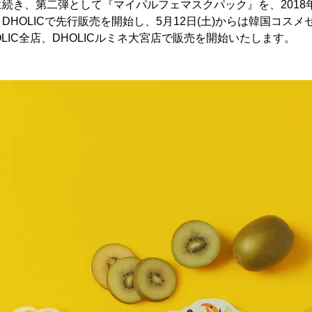
続き、第二弾として『マイパルフェマスクパック』を、2018年5
DHOLICで先行販売を開始し、5月12日(土)からは韓国コス
 DHOLIC全店、DHOLICルミネ大宮店で販売を開始いたします。