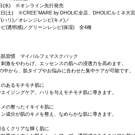
9日(水) ※オンライン先行発売
) ※CREE`MARE by DHOLIC全店、DHOLICルミネ大
(ハリ)／オレンジレシピ(キメ)／
明感)／グリーンレシピ(保湿) 全4種
美肌習慣 マイパルフェマスクパック
て刺激をやわらげ、エッセンスの肌への浸透力を高めます。
クの中から、肌タイプやお悩みに合わせた集中ケアが可能です。
リのあるモチモチ肌に
でエイジングケア。ハリを与えモチモチ肌に導きます。
キメの整ったイキイキ肌に
ミン成分が肌のキメを整え、なめらかな肌に導きます。
明るくクリアな輝く肌に