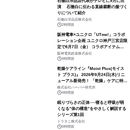
石徹白洋品店代表がテレビに9月に出
演 石徹白に伝わる直線裁断の服づく
りについて紹介
石徹白洋品店株式会社
2時間前
阪神電車×ユニクロ「UTme!」コラボ
レーション企画 ユニクロ神戸三宮店限
定で8月7日（金） コラボアイテムが
発売決定！
阪神電気鉄道株式会社
4時間前
乾燥ケアライン『Moist Plus(モイス
ト プラス)』 2026年9月24日(木)リニ
ューアル新発売！ 「乾燥」ケアに特化
し、ライン使いで潤いに満ちた肌へ
株式会社ハーバー研究所
4時間前
眠りづらさの正体──寝ると呼吸が弱
くなる"体の構造"をやさしく解説する
シリーズ第1回
トラタニ株式会社
6時間前