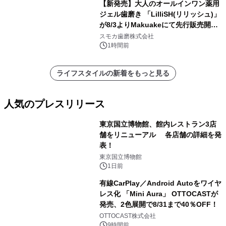
【新発売】大人のオールインワン薬用
ジェル歯磨き 「LilliSH(リリッシュ)」
が8/3よりMakuakeにて先行販売開
始！
スモカ歯磨株式会社
1時間前
ライフスタイルの新着をもっと見る
人気のプレスリリース
東京国立博物館、館内レストラン3店
舗をリニューアル 各店舗の詳細を発
表！
1
東京国立博物館
1日前
有線CarPlay／Android Autoをワイヤ
レス化 「Mini Aura」 OTTOCASTが
発売、2色展開で8/31まで40％OFF！
2
OTTOCAST株式会社
9時間前