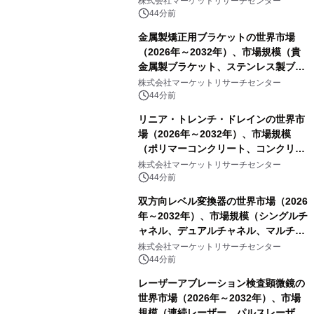
株式会社マーケットリサーチセンター
ートを発表
44分前
金属製矯正用ブラケットの世界市場
（2026年～2032年）、市場規模（貴
金属製ブラケット、ステンレス製ブラ
ケット、純チタン製ブラケット）・分
株式会社マーケットリサーチセンター
析レポートを発表
44分前
リニア・トレンチ・ドレインの世界市
場（2026年～2032年）、市場規模
（ポリマーコンクリート、コンクリー
ト、プラスチック、金属）・分析レポ
株式会社マーケットリサーチセンター
ートを発表
44分前
双方向レベル変換器の世界市場（2026
年～2032年）、市場規模（シングルチ
ャネル、デュアルチャネル、マルチチ
ャネル）・分析レポートを発表
株式会社マーケットリサーチセンター
44分前
レーザーアブレーション検査顕微鏡の
世界市場（2026年～2032年）、市場
規模（連続レーザー、パルスレーザ