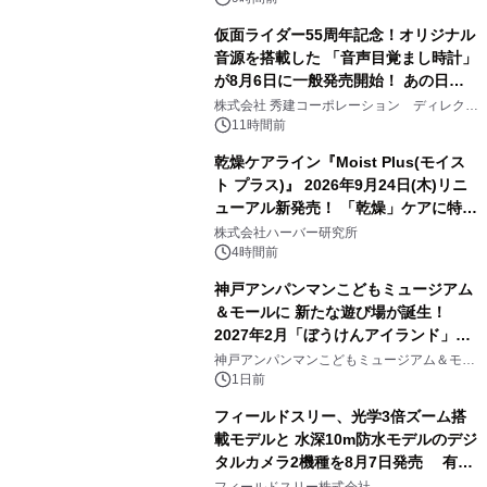
仮面ライダー55周年記念！オリジナル
音源を搭載した 「音声目覚まし時計」
が8月6日に一般発売開始！ あの日の
3
大興奮が今甦る
株式会社 秀建コーポレーション ディレクト
アートギャラリー
11時間前
乾燥ケアライン『Moist Plus(モイス
ト プラス)』 2026年9月24日(木)リニ
ューアル新発売！ 「乾燥」ケアに特化
4
し、ライン使いで潤いに満ちた肌へ
株式会社ハーバー研究所
4時間前
神戸アンパンマンこどもミュージアム
＆モールに 新たな遊び場が誕生！
2027年2月「ぼうけんアイランド」が
5
オープン
神戸アンパンマンこどもミュージアム＆モー
ル
1日前
フィールドスリー、光学3倍ズーム搭
載モデルと 水深10m防水モデルのデジ
タルカメラ2機種を8月7日発売 有効
6
約1300万画素、用途別に選べるコンデ