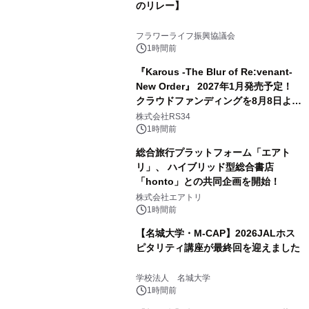
のリレー】
フラワーライフ振興協議会
1時間前
『Karous -The Blur of Re:venant-
New Order』 2027年1月発売予定！
クラウドファンディングを8月8日より
開始
株式会社RS34
1時間前
総合旅行プラットフォーム「エアト
リ」、 ハイブリッド型総合書店
「honto」との共同企画を開始！
株式会社エアトリ
1時間前
【名城大学・M-CAP】2026JALホス
ピタリティ講座が最終回を迎えました
学校法人 名城大学
1時間前