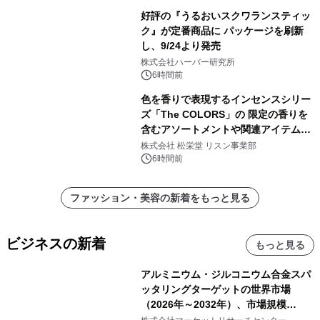
好評の『うるおいスクワランスティッ
ク』が定番商品に パッケージを刷新
し、9/24より発売
株式会社ハーバー研究所
6時間前
色を香りで表現するインセンスシリー
ズ「The COLORS」の 限定の香りを
含むアソートメントや関連アイテムを
8月6日発売
株式会社 松栄堂 リスン事業部
6時間前
ファッション・美容の新着をもっと見る
ビジネスの新着
もっと見る
アルミニウム・ジルコニウム合金スパ
ッタリングターゲットの世界市場
（2026年～2032年）、市場規模
（0.995、0.999、その他）・分析レポ