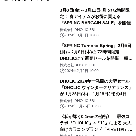
3月8日(金)～3月11日(月)の72時間限
定！ 春アイテムがお得に買える
『SPRING BARGAIN SALE』を開催
株式会社DHOLIC FBL
2024年3月8日 10:00
『SPRING Turns to Spring』2月5日
(月)～2月8日(木)の 72時間限定
DHOLICにて新春セールを開催！ 韓国
デザイナーズブランドを取り揃えた新
株式会社DHOLIC FBL
ショップにも注目
2024年2月5日 10:00
DHOLIC 2024年一発目の大型セール
「DHOLIC ウィンタークリアランス」
が 1月25日(木)～1月28日(日)の4日間
限定で開催決定！
株式会社DHOLIC FBL
2024年1月25日 10:00
《私が輝く0.1mmの秘密》 最強コ
ラボ『DHOLIC』×『JJ』による 大人
向けカラコンブランド「PIRETIM」が
リリース！