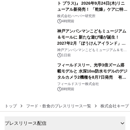
ト プラス)』 2026年9月24日(木)リニ
ューアル新発売！ 「乾燥」ケアに特化
4
し、ライン使いで潤いに満ちた肌へ
株式会社ハーバー研究所
4時間前
神戸アンパンマンこどもミュージアム
＆モールに 新たな遊び場が誕生！
2027年2月「ぼうけんアイランド」が
5
オープン
神戸アンパンマンこどもミュージアム＆モー
ル
1日前
フィールドスリー、光学3倍ズーム搭
載モデルと 水深10m防水モデルのデジ
タルカメラ2機種を8月7日発売 有効
6
約1300万画素、用途別に選べるコンデ
フィールドスリー株式会社
ジ新登場
8時間前
トップ
フード・飲食のプレスリリース一覧
株式会社キープ
プレスリリース配信