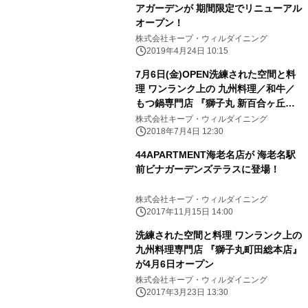
アガーデンが 期間限定でリニューアル
オープン！
株式会社キープ・ウィルダイニング
2019年4月24日 10:15
7月6日(金)OPEN洗練された空間と料
理 ワンランク上の 九州料理／和牛／
もつ鍋専門店 『獅子丸 新百合ヶ丘
店』グランドOPEN
株式会社キープ・ウィルダイニング
2018年7月4日 12:30
44APARTMENT海老名店が 海老名駅
前ビナガーデンズテラスに登場！
株式会社キープ・ウィルダイニング
2017年11月15日 14:00
洗練された空間と料理 ワンランク上の
九州料理専門店 『獅子丸町田総本店』
が4月6日オープン
株式会社キープ・ウィルダイニング
2017年3月23日 13:30