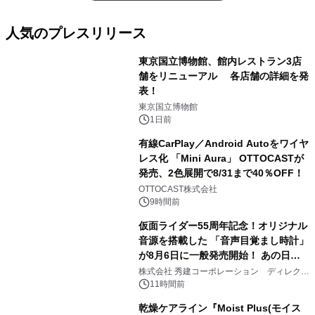
人気のプレスリリース
東京国立博物館、館内レストラン3店
舗をリニューアル 各店舗の詳細を発
表！
1
東京国立博物館
1日前
有線CarPlay／Android Autoをワイヤ
レス化 「Mini Aura」 OTTOCASTが
発売、2色展開で8/31まで40％OFF！
2
OTTOCAST株式会社
9時間前
仮面ライダー55周年記念！オリジナル
音源を搭載した 「音声目覚まし時計」
が8月6日に一般発売開始！ あの日の
3
大興奮が今甦る
株式会社 秀建コーポレーション ディレクト
アートギャラリー
11時間前
乾燥ケアライン『Moist Plus(モイス