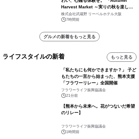
わい、心躍る体験を。 『Autumn
Harvest Market ～実りの秋を楽しむ
ディナー&スイーツビュッフェ～』を9
株式会社武蔵野 リーベルホテル大阪
月18日より開催！
7時間前
グルメの新着をもっと見る
ライフスタイルの新着
もっと見る
「私たちにも何かできますか？」 子ど
もたちの一言から始まった、熊本支援
「フラワーリレー」全国開催
フラワーライフ振興協議会
21分前
【熊本から未来へ。花がつないだ希望
のリレー】
フラワーライフ振興協議会
1時間前