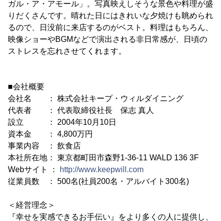
ガル・ア・アモール」。写真映えしそうな景色や料理が盛
りだくさんです。晴れた日にはきれいな夕焼けも眺められ
るので、日没前に来店するのがベスト。料理はもちろん、
映像ショーやBGMなどで演出される非日常感が、日頃の
ストレスを忘れさせてくれます。
■会社概要
会社名 ： 株式会社キープ・ウィルダイニング
代表者 ： 代表取締役社長 保志 真人
設立 ： 2004年10月10日
資本金 ： 4,800万円
事業内容 ： 飲食店
本社所在地： 東京都町田市森野1-36-11 WALD 136 3F
Webサイト ：
http://www.keepwill.com
従業員数 ： 500名(社員200名・アルバイト300名)
＜経営理念＞
『幸せを実感できるお手伝い』をより多くの人に提供し、