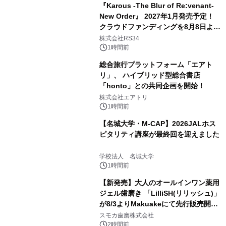
『Karous -The Blur of Re:venant-
New Order』 2027年1月発売予定！
クラウドファンディングを8月8日より
開始
株式会社RS34
1時間前
総合旅行プラットフォーム「エアト
リ」、 ハイブリッド型総合書店
「honto」との共同企画を開始！
株式会社エアトリ
1時間前
【名城大学・M-CAP】2026JALホス
ピタリティ講座が最終回を迎えました
学校法人 名城大学
1時間前
【新発売】大人のオールインワン薬用
ジェル歯磨き 「LilliSH(リリッシュ)」
が8/3よりMakuakeにて先行販売開
始！
スモカ歯磨株式会社
2時間前