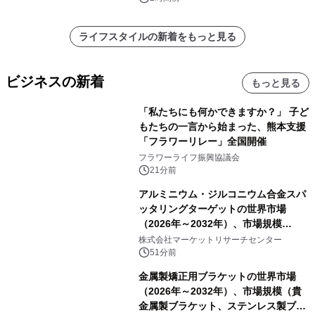
ライフスタイルの新着をもっと見る
ビジネスの新着
もっと見る
「私たちにも何かできますか？」 子ど
もたちの一言から始まった、熊本支援
「フラワーリレー」全国開催
フラワーライフ振興協議会
21分前
アルミニウム・ジルコニウム合金スパ
ッタリングターゲットの世界市場
（2026年～2032年）、市場規模
（0.995、0.999、その他）・分析レポ
株式会社マーケットリサーチセンター
ートを発表
51分前
金属製矯正用ブラケットの世界市場
（2026年～2032年）、市場規模（貴
金属製ブラケット、ステンレス製ブラ