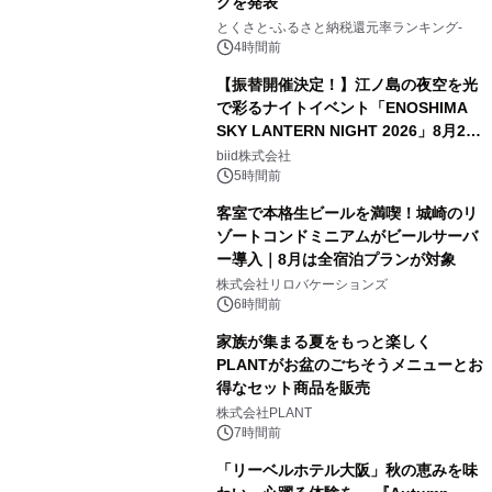
グを発表
とくさと-ふるさと納税還元率ランキング-
4時間前
【振替開催決定！】江ノ島の夜空を光
で彩るナイトイベント「ENOSHIMA
SKY LANTERN NIGHT 2026」8月22
日(土)振替開催＆受付スタート！
biid株式会社
5時間前
客室で本格生ビールを満喫！城崎のリ
ゾートコンドミニアムがビールサーバ
ー導入｜8月は全宿泊プランが対象
株式会社リロバケーションズ
6時間前
家族が集まる夏をもっと楽しく
PLANTがお盆のごちそうメニューとお
得なセット商品を販売
株式会社PLANT
7時間前
「リーベルホテル大阪」秋の恵みを味