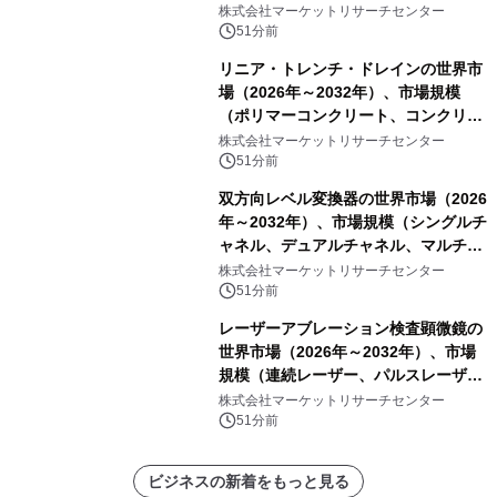
ケット、純チタン製ブラケット）・分
株式会社マーケットリサーチセンター
析レポートを発表
51分前
リニア・トレンチ・ドレインの世界市
場（2026年～2032年）、市場規模
（ポリマーコンクリート、コンクリー
ト、プラスチック、金属）・分析レポ
株式会社マーケットリサーチセンター
ートを発表
51分前
双方向レベル変換器の世界市場（2026
年～2032年）、市場規模（シングルチ
ャネル、デュアルチャネル、マルチチ
ャネル）・分析レポートを発表
株式会社マーケットリサーチセンター
51分前
レーザーアブレーション検査顕微鏡の
世界市場（2026年～2032年）、市場
規模（連続レーザー、パルスレーザ
ー）・分析レポートを発表
株式会社マーケットリサーチセンター
51分前
ビジネスの新着をもっと見る