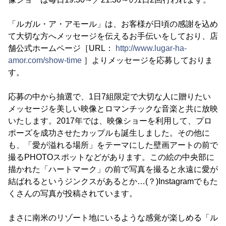
「ルガル・ア・アモール」は、お客様が日頃の感謝を込め
て大切な方へメッセージを伝えるお手伝いをしており、店
舗公式ホームページ［URL：
http://www.lugar-ha-
amor.com/show-time
］よりメッセージを応募しておりま
す。
応募の中から抽選で、1日7組限定で大切な人に贈りたい
メッセージを美しい映像とロマンチックな音楽と共に放映
いたします。2017年では、映像ショーを利用して、プロ
ポーズを成功させたカップルも誕生しました。その他に
も、「愛が溢れる場所」をテーマにした壁画アートの前で
撮るPHOTOスポットなどがあります。この絵の中央部に
描かれた「ハートマーク」の前で写真を撮ると永遠に愛が
結ばれるというジンクスがあるとか…(？)Instagramでもた
くさんの写真が投稿されています。
まさに南米のリゾート地にいるような感覚が楽しめる「ル