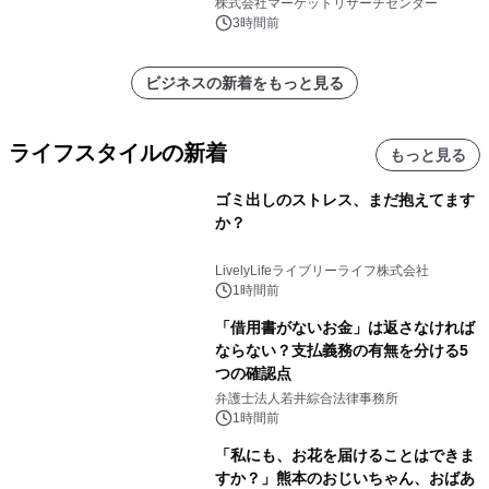
ト、プラスチック、金属）・分析レポ
株式会社マーケットリサーチセンター
ートを発表
3時間前
ビジネスの新着をもっと見る
ライフスタイルの新着
もっと見る
ゴミ出しのストレス、まだ抱えてます
か？
LivelyLifeライブリーライフ株式会社
1時間前
「借用書がないお金」は返さなければ
ならない？支払義務の有無を分ける5
つの確認点
弁護士法人若井綜合法律事務所
1時間前
「私にも、お花を届けることはできま
すか？」熊本のおじいちゃん、おばあ