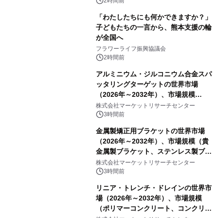
2時間前
「わたしたちにも何かできますか？」
子どもたちの一言から、熊本支援の輪
が全国へ
フラワーライフ振興協議会
2時間前
アルミニウム・ジルコニウム合金スパ
ッタリングターゲットの世界市場
（2026年～2032年）、市場規模
（0.995、0.999、その他）・分析レポ
株式会社マーケットリサーチセンター
ートを発表
3時間前
金属製矯正用ブラケットの世界市場
（2026年～2032年）、市場規模（貴
金属製ブラケット、ステンレス製ブラ
ケット、純チタン製ブラケット）・分
株式会社マーケットリサーチセンター
析レポートを発表
3時間前
リニア・トレンチ・ドレインの世界市
場（2026年～2032年）、市場規模
（ポリマーコンクリート、コンクリー