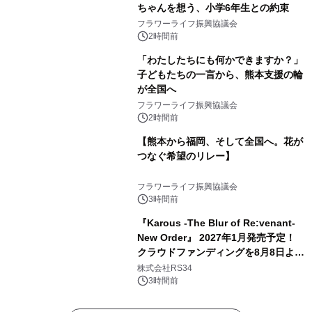
ちゃんを想う、小学6年生との約束
フラワーライフ振興協議会
2時間前
「わたしたちにも何かできますか？」
子どもたちの一言から、熊本支援の輪
が全国へ
フラワーライフ振興協議会
2時間前
【熊本から福岡、そして全国へ。花が
つなぐ希望のリレー】
フラワーライフ振興協議会
3時間前
『Karous -The Blur of Re:venant-
New Order』 2027年1月発売予定！
クラウドファンディングを8月8日より
開始
株式会社RS34
3時間前