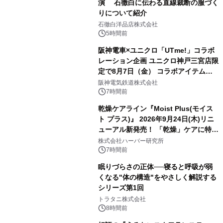
演 石徹白に伝わる直線裁断の服づく
りについて紹介
石徹白洋品店株式会社
5時間前
阪神電車×ユニクロ「UTme!」コラボ
レーション企画 ユニクロ神戸三宮店限
定で8月7日（金） コラボアイテムが
発売決定！
阪神電気鉄道株式会社
7時間前
乾燥ケアライン『Moist Plus(モイス
ト プラス)』 2026年9月24日(木)リニ
ューアル新発売！ 「乾燥」ケアに特化
し、ライン使いで潤いに満ちた肌へ
株式会社ハーバー研究所
7時間前
眠りづらさの正体──寝ると呼吸が弱
くなる"体の構造"をやさしく解説する
シリーズ第1回
トラタニ株式会社
8時間前