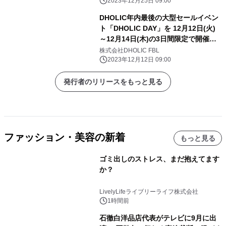
2023年12月25日 09:00
DHOLIC年内最後の大型セールイベン
ト「DHOLIC DAY」を 12月12日(火)
～12月14日(木)の3日間限定で開催決
定！
株式会社DHOLIC FBL
2023年12月12日 09:00
発行者のリリースをもっと見る
ファッション・美容の新着
もっと見る
ゴミ出しのストレス、まだ抱えてます
か？
LivelyLifeライブリーライフ株式会社
1時間前
石徹白洋品店代表がテレビに9月に出