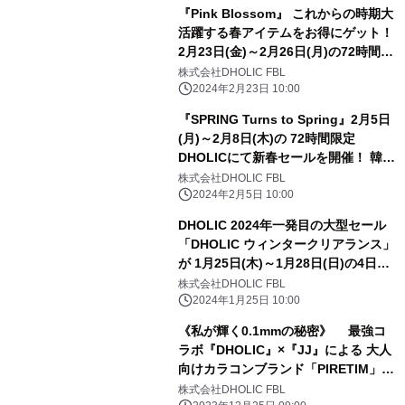
『Pink Blossom』 これからの時期大
活躍する春アイテムをお得にゲット！
2月23日(金)～2月26日(月)の72時間限
定 DHOLICにて大型セールを開催！
株式会社DHOLIC FBL
2024年2月23日 10:00
『SPRING Turns to Spring』2月5日
(月)～2月8日(木)の 72時間限定
DHOLICにて新春セールを開催！ 韓国
デザイナーズブランドを取り揃えた新
株式会社DHOLIC FBL
ショップにも注目
2024年2月5日 10:00
DHOLIC 2024年一発目の大型セール
「DHOLIC ウィンタークリアランス」
が 1月25日(木)～1月28日(日)の4日間
限定で開催決定！
株式会社DHOLIC FBL
2024年1月25日 10:00
《私が輝く0.1mmの秘密》 最強コ
ラボ『DHOLIC』×『JJ』による 大人
向けカラコンブランド「PIRETIM」が
リリース！
株式会社DHOLIC FBL