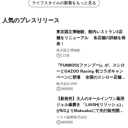
ライフスタイルの新着をもっと見る
人気のプレスリリース
東京国立博物館、館内レストラン3店
舗をリニューアル 各店舗の詳細を発
表！
1
東京国立博物館
1日前
『FUNBOO(ファンブー)』が、スシロ
ーとGAZOO Racing 初コラボキャン
ペーンに登場 全国のスシロー店舗で
2
GR 4車種の FUNBOO(ミニカー)付き
株式会社JAM
メニューが展開されます
3時間前
【新発売】大人のオールインワン薬用
ジェル歯磨き 「LilliSH(リリッシュ)」
が8/3よりMakuakeにて先行販売開
3
始！
スモカ歯磨株式会社
4時間前