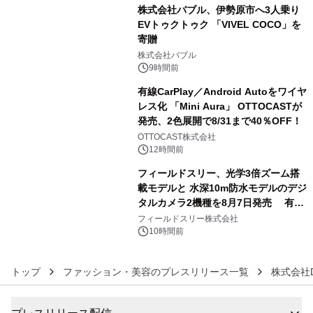
株式会社バブル、伊勢原市へ3人乗り
EVトゥクトゥク 「VIVEL COCO」を
寄贈
4
株式会社バブル
9時間前
有線CarPlay／Android Autoをワイヤ
レス化 「Mini Aura」 OTTOCASTが
発売、2色展開で8/31まで40％OFF！
5
OTTOCAST株式会社
12時間前
フィールドスリー、光学3倍ズーム搭
載モデルと 水深10m防水モデルのデジ
タルカメラ2機種を8月7日発売 有効
6
約1300万画素、用途別に選べるコンデ
フィールドスリー株式会社
ジ新登場
10時間前
トップ
ファッション・美容のプレスリリース一覧
株式会社DH