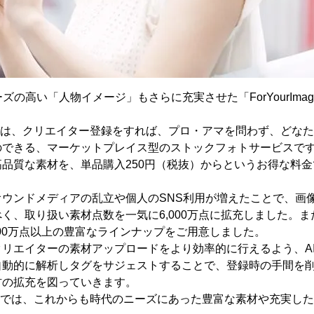
ズの高い「人物イメージ」もさらに充実させた「ForYourImag
ages」は、クリエイター登録をすれば、プロ・アマを問わず、どな
のできる、マーケットプレイス型のストックフォトサービスで
品質な素材を、単品購入250円（税抜）からというお得な料
ウンドメディアの乱立や個人のSNS利用が増えたことで、画
く、取り扱い素材点数を一気に6,000万点に拡充しました。
000万点以上の豊富なラインナップをご用意しました。
リエイターの素材アップロードをより効率的に行えるよう、A
自動的に解析しタグをサジェストすることで、登録時の手間を
材の拡充を図っていきます。
ages」では、これからも時代のニーズにあった豊富な素材や充実し