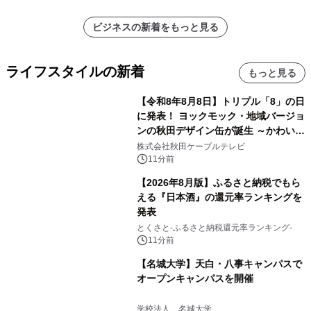
ビジネスの新着をもっと見る
ライフスタイルの新着
もっと見る
【令和8年8月8日】トリプル「8」の日
に発表！ ヨックモック・地域バージョ
ンの秋田デザイン缶が誕生 ～かわいい
秋田犬の子犬と秋田の四季と名所を巡
株式会社秋田ケーブルテレビ
るパッケージ～ 9月1日(火)秋田県内で
11分前
販売開始
【2026年8月版】ふるさと納税でもら
える『日本酒』の還元率ランキングを
発表
とくさと-ふるさと納税還元率ランキング-
11分前
【名城大学】天白・八事キャンパスで
オープンキャンパスを開催
学校法人 名城大学