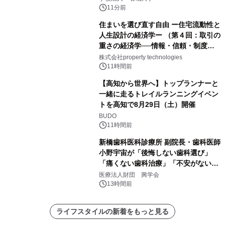
11分前
住まいを選び直す自由 ー住宅流動性と
人生設計の経済学ー （第４回：取引の
重さの経済学──情報・信頼・制度を
PropTechはどう組み替えるか）｜
株式会社property technologies
PropTech-Lab
11時間前
【高知から世界へ】トップランナーと
一緒に走るトレイルランニングイベン
トを高知で8月29日（土）開催
BUDO
11時間前
新橋歯科医科診療所 副院長・歯科医師
小野宇宙が「後悔しない歯科選び」
「痛くない歯科治療」「不安がない治
療計画」をテーマに専門監修
医療法人財団 興学会
13時間前
ライフスタイルの新着をもっと見る