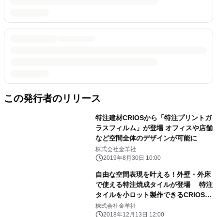
この発行者のリリース
特注建材CRIOSから「特注プリントガ
ラスフィルム」が登場 オフィスや店舗
など空間全体のデザインが可能に
株式会社金羊社
2019年8月30日 10:00
自由な空間表現を叶える！外壁・外床
で使える特注焼成タイルが登場 特注
タイルを小ロット製作できるCRIOSが
新ラインナップを追加
株式会社金羊社
2018年12月13日 12:00