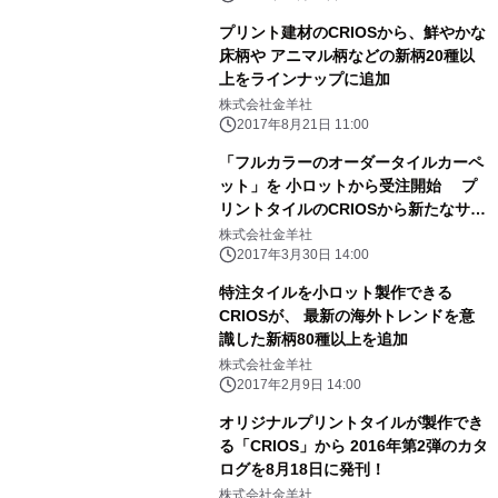
プリント建材のCRIOSから、鮮やかな
床柄や アニマル柄などの新柄20種以
上をラインナップに追加
株式会社金羊社
2017年8月21日 11:00
「フルカラーのオーダータイルカーペ
ット」を 小ロットから受注開始 プ
リントタイルのCRIOSから新たなサー
ビスがスタート
株式会社金羊社
2017年3月30日 14:00
特注タイルを小ロット製作できる
CRIOSが、 最新の海外トレンドを意
識した新柄80種以上を追加
株式会社金羊社
2017年2月9日 14:00
オリジナルプリントタイルが製作でき
る「CRIOS」から 2016年第2弾のカタ
ログを8月18日に発刊！
株式会社金羊社