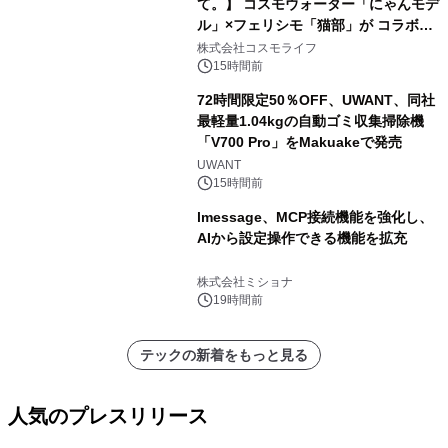
て。】 コスモウォーター「にゃんモデ
ル」×フェリシモ「猫部」が コラボキ
ャンペーンを実施
株式会社コスモライフ
15時間前
72時間限定50％OFF、UWANT、同社
最軽量1.04kgの自動ゴミ収集掃除機
「V700 Pro」をMakuakeで発売
UWANT
15時間前
lmessage、MCP接続機能を強化し、
AIから設定操作できる機能を拡充
株式会社ミショナ
19時間前
テックの新着をもっと見る
人気のプレスリリース