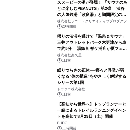
スヌーピーの湯が登場！ 「サウナのあ
とに楽しむPEANUTS」第2弾 渋谷
の人気銭湯「改良湯」と期間限定のコ
1
ラボレーション サウナイキタイコラ
株式会社ソニー・クリエイティブプロダクツ
ボグッズも発売決定！
20時間前
帰りの渋滞を避けて「温泉＆サウナ」
三井アウトレットパーク木更津から車
で約5分 湯舞音 袖ケ浦店が夏フェア
2
メニューを提供
株式会社楽久屋
1日前
眠りづらさの正体──寝ると呼吸が弱
くなる"体の構造"をやさしく解説する
シリーズ第1回
3
トラタニ株式会社
1日前
【高知から世界へ】トップランナーと
一緒に走るトレイルランニングイベン
トを高知で8月29日（土）開催
4
BUDO
11時間前