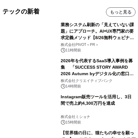
テックの新着
もっと見る
業務システム刷新の「見えていない課
題」にアプローチ。AI×UX専門家の要
求定義メソッド【8/26無料ウェビナ
ー】株式会社PIVOT
株式会社PIVOT＜PR＞
11時間前
2026年を代表するSaaS導入事例を募
集 「SUCCESS STORY AWARD
2026 Autumn byデジタル化の窓口」
開催
株式会社クリエイティブバンク
14時間前
Instagram販売ツールを活用し、3日
間で売上約4,300万円を達成
株式会社ミショナ
15時間前
【世界猫の日に、猫たちの幸せを願っ