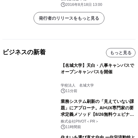
2016年8月18日 13:00
発行者のリリースをもっと見る
ビジネスの新着
もっと見る
【名城大学】天白・八事キャンパスで
オープンキャンパスを開催
学校法人 名城大学
11分前
業務システム刷新の「見えていない課
題」にアプローチ。AI×UX専門家の要
求定義メソッド【8/26無料ウェビナ
ー】株式会社PIVOT
株式会社PIVOT＜PR＞
11時間前
住まいを選び直す自由 ー住宅流動性と