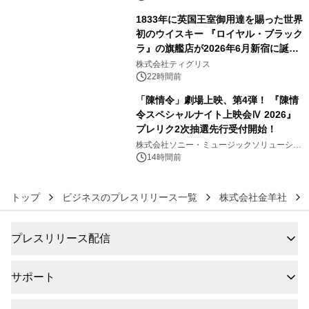
1833年に英国王室御用達を賜った世界
初のウイスキー 『ロイヤル・ブラック
ラ』の旗艦店が2026年6月新宿に誕
5
生 バカルディ ジャパンと連携した
株式会社ティグリス
没入型バー「BAR Arca」
22時間前
「陳情令」劇場上映、第4弾！ 『陳情
令スペシャルナイト上映会Ⅳ 2026』
プレリク2次抽選先行受付開始！
6
株式会社ソニー・ミュージックソリューショ
ンズ
14時間前
トップ
ビジネスのプレスリリース一覧
株式会社金羊社
プレスリリース配信
サポート