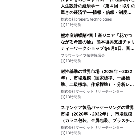
人生設計の経済学ー （第４回：取引の
重さの経済学──情報・信頼・制度を
PropTechはどう組み替えるか）｜
株式会社property technologies
PropTech-Lab
11時間前
熊本産胡蝶蘭×富山産ジニア「花でつ
ながる希望の輪」 熊本復興支援チャリ
ティーワークショップを8月9日、富
山・射水で開催
フラワーライフ振興協議会
13時間前
耐性基準の世界市場（2026年～2032
年）、市場規模（国家標準、一級標
準、二級標準、作業標準）・分析レポ
ートを発表
株式会社マーケットリサーチセンター
13時間前
スキンケア製品パッケージングの世界
市場（2026年～2032年）、市場規模
（ガラス包装、金属包装、プラスチッ
ク包装、その他）・分析レポートを発
株式会社マーケットリサーチセンター
表
13時間前