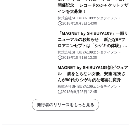
開催記念 レコードのジャケットデザ
インを大募集！
株式会社SHIBUYA109エンタテイメント
2018年10月3日 14:00
「MAGNET by SHIBUYA109」一部リ
ニューアルのお知らせ 新たな6Fフ
ロアコンセプトは「シゲキの体験」
VR専門施設「JOYPOLIS VR
株式会社SHIBUYA109エンタテイメント
SHIBUYA」が登場！ 2018年10月25日
2018年10月1日 13:30
(木)オープン！
MAGNET by SHIBUYA109新ビジュア
ル 歳をとらない女優、安達 祐実さ
んが80代の シゲキ的な老婆に変身！
2018年9月25日(火)より館内ポスター
株式会社SHIBUYA109エンタテイメント
掲示スタート
2018年9月25日 12:45
発行者のリリースをもっと見る