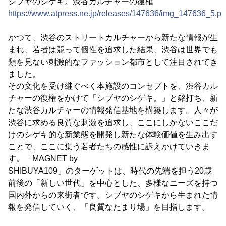
シブヤのシゲキ。渋谷カルチャーの復権
https://www.atpress.ne.jp/releases/147636/img_147636_5.p
かつて、渋谷のストリートカルチャーから新たな情報が生
まれ、若者は競って個性を追求した結果、渋谷は世界でも
類を見ない刺激的なファッション都市として注目されてき
ました。
その文化を受け継ぐべく本施設のコンセプトを、渋谷カル
チャーの復権をかけて「シブヤのシゲキ。」と銘打ち、新
たな渋谷カルチャーの情報発信基地を構築します。人々が
渋谷に求める良質な刺激を追求し、ここにしかないここだ
けのシゲキ的な新業態を開発し新たな体験価値を生み出す
ことで、ここに集う若者たちの感性に訴えかけていきま
す。「MAGNET by
SHIBUYA109」のターゲットは、時代の先端を担う20歳
前後の「新しい世代」を中心とした、多様なニーズを持つ
国内外からの来街者です。シブヤのシゲキから生まれた情
報を発信していく、「良質なたまり場」を目指します。