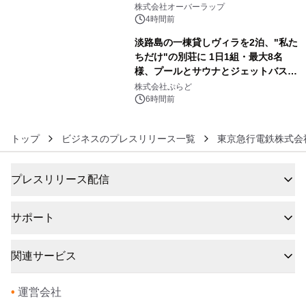
5
株式会社オーバーラップ
4時間前
淡路島の一棟貸しヴィラを2泊、"私た
ちだけ"の別荘に 1日1組・最大8名
様、プールとサウナとジェットバス付
6
きで Villa Mon Temps AWAJIの連泊
株式会社ぷらど
素泊りプラン
6時間前
トップ
ビジネスのプレスリリース一覧
東京急行電鉄株式会社
プレスリリース配信
サポート
関連サービス
•
運営会社