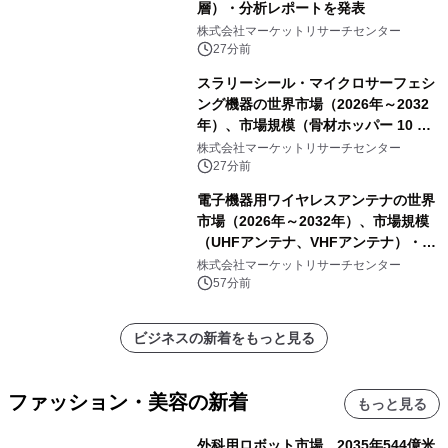
層）・分析レポートを発表
株式会社マーケットリサーチセンター
27分前
スラリーシール・マイクロサーフェシ
ング機器の世界市場（2026年～2032
年）、市場規模（骨材ホッパー 10 m³
以下、骨材ホッパー 10 m³～12 m³、
株式会社マーケットリサーチセンター
骨材ホッパー 12 m³以上）・分析レポ
27分前
ートを発表
電子機器用ワイヤレスアンテナの世界
市場（2026年～2032年）、市場規模
（UHFアンテナ、VHFアンテナ）・分
析レポートを発表
株式会社マーケットリサーチセンター
57分前
ビジネスの新着をもっと見る
ファッション・美容の新着
もっと見る
外科用ロボット市場、2035年544億米