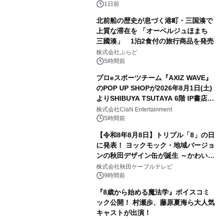
ボグッズも発売決定！
1日前
北前船の歴史が息づく港町・三国湊で
上質な滞在を 「オーベルジュほまち
三國湊」 1泊2食付の旅行商品を発売
2
株式会社ぷらど
5時間前
プロeスポーツチーム『AXIZ WAVE』
のPOP UP SHOPが2026年8月1日(土)
よりSHIBUYA TSUTAYA 6階 IP書店で
3
開催決定！！
株式会社ClaN Entertainment
5時間前
【令和8年8月8日】トリプル「8」の日
に発表！ ヨックモック・地域バージョ
ンの秋田デザイン缶が誕生 ～かわいい
4
秋田犬の子犬と秋田の四季と名所を巡
株式会社秋田ケーブルテレビ
るパッケージ～ 9月1日(火)秋田県内で
9時間前
販売開始
『8歳から始める魔法学』ボイスコミ
ック公開！ 村瀬歩、藤原夏海ら大人気
キャストが出演！