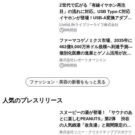
Z世代で広がる「有線イヤホン再注
目」の流れに対応。USB Type-C対応
イヤホンが登場！USB-A変換アダプタ
ー付きでスマホからパソコンまで幅広
LivelyLifeライブリーライフ株式会社
く活用可能
8時間前
ファーマコゲノミクス市場、2035年に
462億9,000万米ドル規模へ到達予測―
個別化医療の進展とゲノム活用が次世
代ヘルスケア投資を加速
株式会社レポートオーシャン
8時間前
ファッション・美容の新着をもっと見る
人気のプレスリリース
スヌーピーの湯が登場！ 「サウナのあ
とに楽しむPEANUTS」第2弾 渋谷
の人気銭湯「改良湯」と期間限定のコ
1
ラボレーション サウナイキタイコラ
株式会社ソニー・クリエイティブプロダクツ