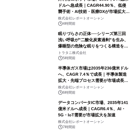
ドルへ急成長｜CAGR44.90％、低侵
襲手術・AI技術・医療DXが市場拡大を
牽引
株式会社レポートオーシャン
4時間前
眠りづらさの正体──シリーズ第三回
浅い呼吸が"二酸化炭素過剰"を生み、
爆睡型の危険な眠りをつくる構造を解
説
トラタニ株式会社
5時間前
半導体ガス市場は2035年236億米ドル
へ、CAGR 7.4％で成長｜半導体製造
拡大・先端プロセス需要が市場成長を
加速
株式会社レポートオーシャン
6時間前
データコンバータIC市場、2035年141
億米ドルへ成長｜CAGR6.4％、AI・
5G・IoT需要が市場拡大を加速
株式会社レポートオーシャン
7時間前