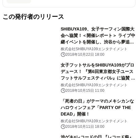
この発行者のリリース
SHIBUYA109、女子サーフィン国際大
会へ協賛！＜開催レポート＞ ライブ中
継イベントを開催し、渋谷から夢追う
女子サーファーを応援
株式会社SHIBUYA109エンタテイメント
2018年10月22日 18:00
女子フットサルをSHIBUYA109がプロ
デュース！ 『第6回東京都女子ユース
フットサルフェスティバル』に協賛 ～
フットサルを通じ、若者の夢や願いを
株式会社SHIBUYA109エンタテイメント
応援～
2018年10月15日 11:00
「死者の日」がテーマのメキシカンな
ハロウィンフェア「PARTY OF THE
DEAD」開催！
株式会社SHIBUYA109エンタテイメント
2018年10月11日 18:00
渋ゲキ×レコードの日 『レコード祭』