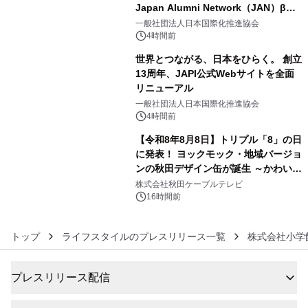
Japan Alumni Network（JAN）β版
4
をリリース
一般社団法人日本国際化推進協会
4時間前
世界とつながる、日本をひらく。 創立
13周年、JAPI公式Webサイトを全面
リニューアル
5
一般社団法人日本国際化推進協会
4時間前
【令和8年8月8日】トリプル「8」の日
に発表！ ヨックモック・地域バージョ
ンの秋田デザイン缶が誕生 ～かわいい
6
秋田犬の子犬と秋田の四季と名所を巡
株式会社秋田ケーブルテレビ
るパッケージ～ 9月1日(火)秋田県内で
16時間前
販売開始
トップ
ライフスタイルのプレスリリース一覧
株式会社小学
プレスリリース配信