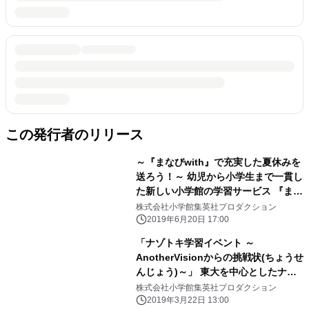
この発行者のリリース
～『まなびwith』で充実した夏休みを
送ろう！～ 幼児から小学生まで一貫し
た新しい小学館の学習サービス 『まな
びwith』夏休み特別企画 「おはスタ」
株式会社小学館集英社プロダクション
収録見学参加者を6月26日より募集開
2019年6月20日 17:00
始！
「ナゾトキ学習イベント ～
AnotherVisionからの挑戦状(ちょうせ
んじょう)～」 東大を中心としたナゾ
トキ制作集団 AnotherVisionの松丸亮
株式会社小学館集英社プロダクション
吾さんらが登場！ 2019年3月30日
2019年3月22日 13:00