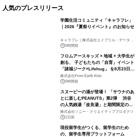
人気のプレスリリース
学園生活コミュニティ「キャラフレ」
｜2026『夏祭りイベント』のお知らせ
1
キャラフレ｜株式会社エイプリル・データ・
デザインズ
5時間前
フロムアースキッズ × 地域 × 大学生が
創る、 子どもたちの「自育」イベント
「諸福ジーク×Lifehug」 を8月23日
2
(日)開催
株式会社From Earth Kids
5時間前
スヌーピーの湯が登場！ 「サウナのあ
とに楽しむPEANUTS」第2弾 渋谷
の人気銭湯「改良湯」と期間限定のコ
3
ラボレーション サウナイキタイコラ
株式会社ソニー・クリエイティブプロダクツ
ボグッズも発売決定！
1日前
現役留学生がつくる、留学生のため
の、留学生専用プラットフォーム