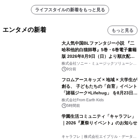
ライフスタイルの新着をもっと見る
エンタメの新着
もっと見る
大人気中国BLファンタジー小説 『二
哈和他的白猫師尊』5巻・6巻電子書籍
版 2026年8月9日（日）より順次配信
開始
株式会社ソニー・ミュージックソリューショ
ンズ
9分前
フロムアースキッズ × 地域 × 大学生が
創る、 子どもたちの「自育」イベント
「諸福ジーク×Lifehug」 を8月23日
(日)開催
株式会社From Earth Kids
5時間前
学園生活コミュニティ「キャラフレ」
｜2026『夏祭りイベント』のお知らせ
キャラフレ｜株式会社エイプリル・データ・