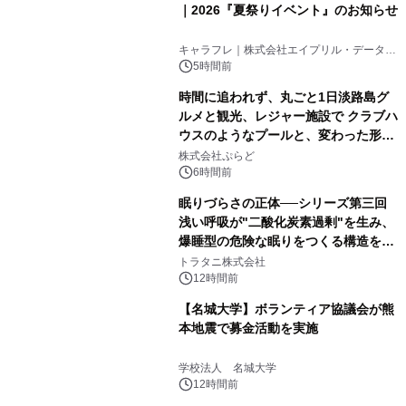
｜2026『夏祭りイベント』のお知らせ
キャラフレ｜株式会社エイプリル・データ・
デザインズ
5時間前
時間に追われず、丸ごと1日淡路島グ
ルメと観光、レジャー施設で クラブハ
ウスのようなプールと、変わった形の
サウナも 「THE BOXY AWAJI」のお
株式会社ぷらど
得な素泊まり連泊プランで
6時間前
眠りづらさの正体──シリーズ第三回
浅い呼吸が"二酸化炭素過剰"を生み、
爆睡型の危険な眠りをつくる構造を解
説
トラタニ株式会社
12時間前
【名城大学】ボランティア協議会が熊
本地震で募金活動を実施
学校法人 名城大学
12時間前