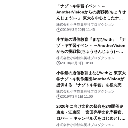
(土)13:30～／15:00～ 「イオンモー
「ナゾトキ学習イベント ～
ル大阪ドームシティ」にて
AnotherVisionからの挑戦状(ちょうせ
んじょう)～」 東大を中心としたナゾ
トキ制作集団 AnotherVisionの松丸亮
株式会社小学館集英社プロダクション
吾さんらが登場！ 2019年3月21日
2019年3月20日 11:45
(木・祝)13:30 - 「ラソラ札幌」にて開
小学館の通信教育『まなびwith』 「ナ
催！
ゾトキ学習イベント ～AnotherVision
からの挑戦状(ちょうせんじょう)～」
東大を中心としたナゾトキ制作集団
株式会社小学館集英社プロダクション
AnotherVisionの松丸亮吾さん、 脳科
2019年3月8日 10:30
学者の茂木健一郎先生などが登場！
小学館の通信教育まなびwithと 東京大
2019年3月17日(日)13:30 - 「イオンモ
学ナゾトキ制作集団AnotherVisionが
ール福岡」にて開催！
提供する 『ナゾトキ学習』を松丸亮吾
さん、 コナンくんと一緒に親子で体
株式会社小学館集英社プロダクション
験！
2019年3月1日 11:00
2020年に向け文化の祭典を2/9開催＠
東京・江東区 宮田亮平文化庁長官、
ロバート キャンベル氏をはじめとし、
村田沙耶香氏、小笠原歩氏、鈴木るり
株式会社小学館集英社プロダクション