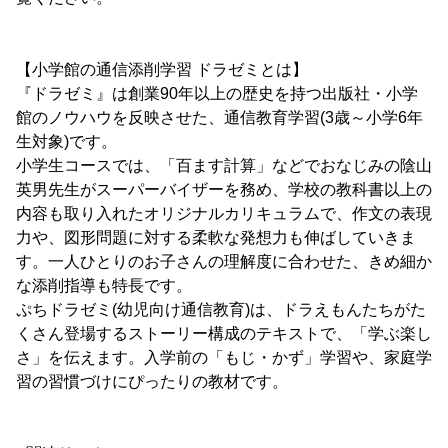
【小学館の通信添削学習 ドラゼミとは】
『ドラゼミ』は創業90年以上の歴史を持つ出版社・小学
館のノウハウを反映させた、通信教育学習(3歳～小学6年
生対象)です。
小学生コースでは、「百ます計算」などでおなじみの陰山
英男先生がスーパーバイザーを務め、学校の教科書以上の
内容も取り入れたオリジナルカリキュラムで、作文の表現
力や、図形問題に対する柔軟な発想力も伸ばしていきま
す。一人ひとりのお子さんの理解度に合わせた、きめ細か
な添削指導も特長です。
ぷちドラゼミ(幼児向け通信教育)は、ドラえもんたちがた
くさん登場するストーリー構成のテキストで、「学ぶ楽し
さ」を伝えます。入学前の「もじ・かず」学習や、家庭学
習の習慣づけにぴったりの教材です。