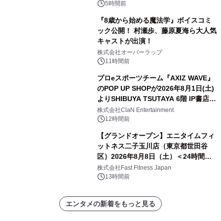
デザインズ
5時間前
『8歳から始める魔法学』ボイスコミ
ック公開！ 村瀬歩、藤原夏海ら大人気
キャストが出演！
株式会社オーバーラップ
11時間前
プロeスポーツチーム『AXIZ WAVE』
のPOP UP SHOPが2026年8月1日(土)
よりSHIBUYA TSUTAYA 6階 IP書店で
開催決定！！
株式会社ClaN Entertainment
12時間前
【グランドオープン】エニタイムフィ
ットネス二子玉川店（東京都世田谷
区）2026年8月8日（土）＜24時間年
中無休のフィットネスジム＞
株式会社Fast Fitness Japan
13時間前
エンタメの新着をもっと見る