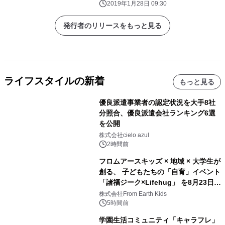
か氏と語り合う
2019年1月28日 09:30
発行者のリリースをもっと見る
ライフスタイルの新着
もっと見る
優良派遣事業者の認定状況を大手8社
分照合、優良派遣会社ランキング6選
を公開
株式会社cielo azul
2時間前
フロムアースキッズ × 地域 × 大学生が
創る、 子どもたちの「自育」イベント
「諸福ジーク×Lifehug」 を8月23日
(日)開催
株式会社From Earth Kids
5時間前
学園生活コミュニティ「キャラフレ」