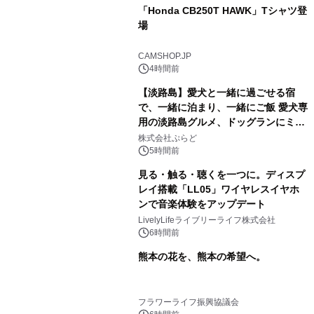
「Honda CB250T HAWK」Tシャツ登
場
CAMSHOP.JP
4時間前
【淡路島】愛犬と一緒に過ごせる宿
で、一緒に泊まり、一緒にご飯 愛犬専
用の淡路島グルメ、ドッグランにミニ
プール グランピングとトレーラーハウ
株式会社ぷらど
スの2施設で
5時間前
見る・触る・聴くを一つに。ディスプ
レイ搭載「LL05」ワイヤレスイヤホ
ンで音楽体験をアップデート
LivelyLifeライブリーライフ株式会社
6時間前
熊本の花を、熊本の希望へ。
フラワーライフ振興協議会