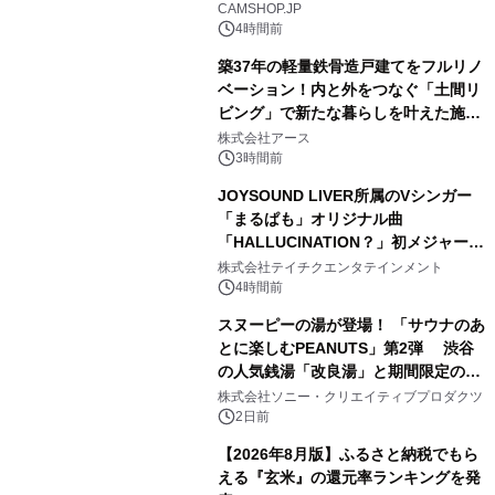
CAMSHOP.JP
4時間前
築37年の軽量鉄骨造戸建てをフルリノ
ベーション！内と外をつなぐ「土間リ
ビング」で新たな暮らしを叶えた施工
3
事例を株式会社アースが公開
株式会社アース
3時間前
JOYSOUND LIVER所属のVシンガー
「まるぱも」オリジナル曲
「HALLUCINATION？」初メジャー配
4
信リリース決定！
株式会社テイチクエンタテインメント
4時間前
スヌーピーの湯が登場！ 「サウナのあ
とに楽しむPEANUTS」第2弾 渋谷
の人気銭湯「改良湯」と期間限定のコ
5
ラボレーション サウナイキタイコラ
株式会社ソニー・クリエイティブプロダクツ
ボグッズも発売決定！
2日前
【2026年8月版】ふるさと納税でもら
える『玄米』の還元率ランキングを発