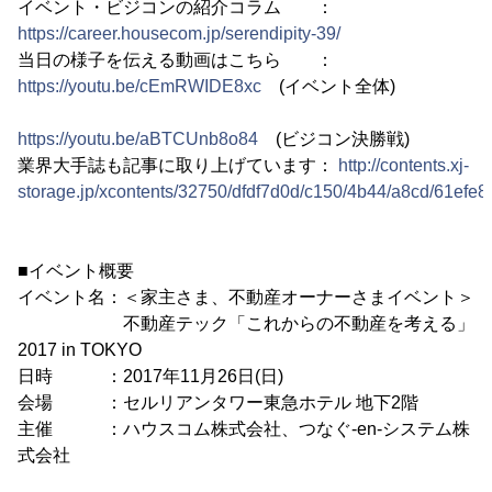
イベント・ビジコンの紹介コラム ：
https://career.housecom.jp/serendipity-39/
当日の様子を伝える動画はこちら ：
https://youtu.be/cEmRWIDE8xc
(イベント全体)
https://youtu.be/aBTCUnb8o84
(ビジコン決勝戦)
業界大手誌も記事に取り上げています：
http://contents.xj-
storage.jp/xcontents/32750/dfdf7d0d/c150/4b44/a8cd/61ef
■イベント概要
イベント名：＜家主さま、不動産オーナーさまイベント＞
不動産テック「これからの不動産を考える」
2017 in TOKYO
日時 ：2017年11月26日(日)
会場 ：セルリアンタワー東急ホテル 地下2階
主催 ：ハウスコム株式会社、つなぐ-en-システム株
式会社