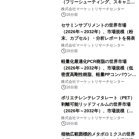
（フリーシューティング、スキャニン
グ、その他）・分析レポートを発表
株式会社マーケットリサーチセンター
16分前
セサミンサプリメントの世界市場
（2026年～2032年）、市場規模（粉
末、カプセル）・分析レポートを発表
株式会社マーケットリサーチセンター
16分前
軽量化最適化PCR樹脂の世界市場
（2026年～2032年）、市場規模（低
密度高剛性樹脂、軽量PPコンパウン
ド、強化軽量ブレンド、軽量PCR
株式会社マーケットリサーチセンター
PA、その他）・分析レポートを発表
16分前
ポリエチレンテレフタレート（PET）
剥離可能リッドフィルムの世界市場
（2026年～2032年）、市場規模（ヒ
ートシールタイプ、コールドシールタ
株式会社マーケットリサーチセンター
イプ、粘着タイプ）・分析レポートを
16分前
発表
植物広範囲標的メタボロミクスの世界