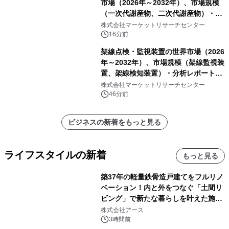
市場（2026年～2032年）、市場規模
（一次代謝産物、二次代謝産物）・分
析レポートを発表
株式会社マーケットリサーチセンター
16分前
架線点検・監視装置の世界市場（2026
年～2032年）、市場規模（架線監視装
置、架線検知装置）・分析レポートを
発表
株式会社マーケットリサーチセンター
46分前
ビジネスの新着をもっと見る
ライフスタイルの新着
もっと見る
築37年の軽量鉄骨造戸建てをフルリノ
ベーション！内と外をつなぐ「土間リ
ビング」で新たな暮らしを叶えた施工
事例を株式会社アースが公開
株式会社アース
3時間前