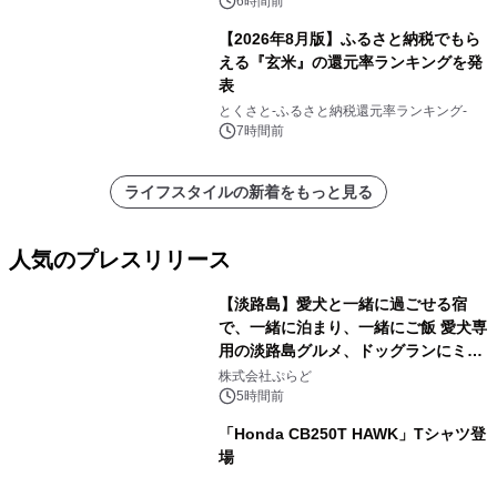
6時間前
【2026年8月版】ふるさと納税でもら
える『玄米』の還元率ランキングを発
表
とくさと-ふるさと納税還元率ランキング-
7時間前
ライフスタイルの新着をもっと見る
人気のプレスリリース
【淡路島】愛犬と一緒に過ごせる宿
で、一緒に泊まり、一緒にご飯 愛犬専
用の淡路島グルメ、ドッグランにミニ
1
プール グランピングとトレーラーハウ
株式会社ぷらど
スの2施設で
5時間前
「Honda CB250T HAWK」Tシャツ登
場
2