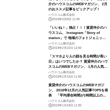
介のハウスコムのWEBマガジン、 2月
のおススメ記事をピックアップ！
ハウスコム株式会社
2019年3月8日 11:00
「いいね！」独占！！！賃貸仲介のハ
ウスコム、 Instagram「Story of
station」で 地域のフォトジェニック
なスポットを紹介
ハウスコム株式会社
2019年2月22日 12:00
「スマホより人の顔を見る時間が長い
日」はいつでしたか？ 賃貸仲介のハウ
スコムのWEBマガジン、 1月の人気記
事TOP5を発表！
ハウスコム株式会社
2019年2月15日 11:00
賃貸仲介のハウスコムのWEBマガジ
ン、 2018年12月の人気記事TOP5を発
表 「平均滞在時間が1時間以上の靴
屋のある街」が2位に！
ハウスコム株式会社
2019年1月18日 11:00