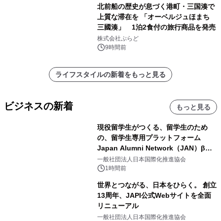
北前船の歴史が息づく港町・三国湊で
上質な滞在を 「オーベルジュほまち
三國湊」 1泊2食付の旅行商品を発売
株式会社ぷらど
9時間前
ライフスタイルの新着をもっと見る
ビジネスの新着
もっと見る
現役留学生がつくる、留学生のため
の、留学生専用プラットフォーム
Japan Alumni Network（JAN）β版
をリリース
一般社団法人日本国際化推進協会
1時間前
世界とつながる、日本をひらく。 創立
13周年、JAPI公式Webサイトを全面
リニューアル
一般社団法人日本国際化推進協会