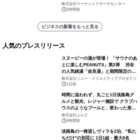
キシステム、その他）・分析レポート
株式会社マーケットリサーチセンター
を発表
2時間前
ビジネスの新着をもっと見る
人気のプレスリリース
スヌーピーの湯が登場！ 「サウナのあ
とに楽しむPEANUTS」第2弾 渋谷
の人気銭湯「改良湯」と期間限定のコ
1
ラボレーション サウナイキタイコラ
株式会社ソニー・クリエイティブプロダクツ
ボグッズも発売決定！
1日前
時間に追われず、丸ごと1日淡路島グ
ルメと観光、レジャー施設で クラブハ
ウスのようなプールと、変わった形の
2
サウナも 「THE BOXY AWAJI」のお
株式会社ぷらど
得な素泊まり連泊プランで
4時間前
淡路島の一棟貸しヴィラを2泊、"私た
ちだけ"の別荘に 1日1組・最大8名