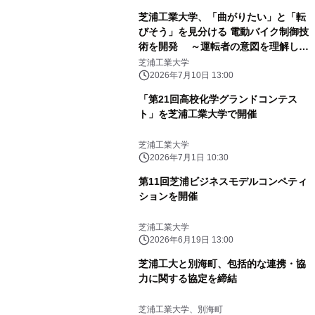
芝浦工業大学、「曲がりたい」と「転
びそう」を見分ける 電動バイク制御技
術を開発 ～運転者の意図を理解し、
必要なときだけ転倒防止を支援～
芝浦工業大学
2026年7月10日 13:00
「第21回高校化学グランドコンテス
ト」を芝浦工業大学で開催
芝浦工業大学
2026年7月1日 10:30
第11回芝浦ビジネスモデルコンペティ
ションを開催
芝浦工業大学
2026年6月19日 13:00
芝浦工大と別海町、包括的な連携・協
力に関する協定を締結
芝浦工業大学、別海町