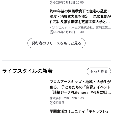
2026年6月11日 16:00
約60年後の気候環境下で住宅の温度・
湿度・消費電力量を測定 気候変動が
住宅に及ぼす影響を芝浦工業大学と共
同検証 国内最大規模の人工気象室に
パナソニック ホームズ株式会社、芝浦工業大
学
ある実大住宅で実証
2026年5月19日 13:30
発行者のリリースをもっと見る
ライフスタイルの新着
もっと見る
フロムアースキッズ × 地域 × 大学生が
創る、 子どもたちの「自育」イベント
「諸福ジーク×Lifehug」 を8月23日
(日)開催
株式会社From Earth Kids
2時間前
学園生活コミュニティ「キャラフレ」