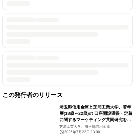
この発行者のリリース
埼玉縣信用金庫と芝浦工業大学、若年
層(18歳～22歳)の 口座開設獲得・定着
に関するマーケティング共同研究を開
始
芝浦工業大学、埼玉縣信用金庫
2026年7月22日 13:00