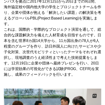
ンパスを拠点に2017年12月12日から20日までの9日間、
海外協定校や国内他大学の学生とプロジェクトチームを作
り、企業や団体が抱える「解決したい課題」の解決策を考
えるグローバルPBL(Project Based Learning)を実施しま
す。
これは、国際的・学際的なプロジェクト演習を通して、総
合的な課題解決力を備えた人材育成を目指すものです。日
本を含む世界8カ国14大学から、11カ国出身の78人が6人
程度のグループを作り、訪日外国人に向けたサービスや少
子化対策、次世代モビリティといったテーマをそれぞれ選
択し、現地調査のうえ経済性まで考えた技術提案をしま
す。12月19日に企業や団体へ最終プレゼンを行い、20日
には学習効果の可視化ができる試験(PROG、CEFR)を実
施し、成果のフィードバックを行います。