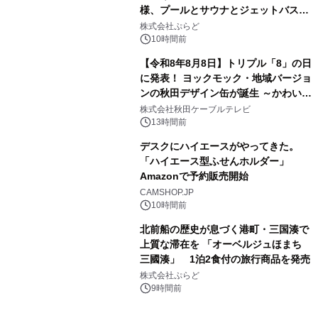
様、プールとサウナとジェットバス付
3
きで Villa Mon Temps AWAJIの連泊
株式会社ぷらど
素泊りプラン
10時間前
【令和8年8月8日】トリプル「8」の日
に発表！ ヨックモック・地域バージョ
ンの秋田デザイン缶が誕生 ～かわいい
4
秋田犬の子犬と秋田の四季と名所を巡
株式会社秋田ケーブルテレビ
るパッケージ～ 9月1日(火)秋田県内で
13時間前
販売開始
デスクにハイエースがやってきた。
「ハイエース型ふせんホルダー」
Amazonで予約販売開始
5
CAMSHOP.JP
10時間前
北前船の歴史が息づく港町・三国湊で
上質な滞在を 「オーベルジュほまち
三國湊」 1泊2食付の旅行商品を発売
6
株式会社ぷらど
9時間前