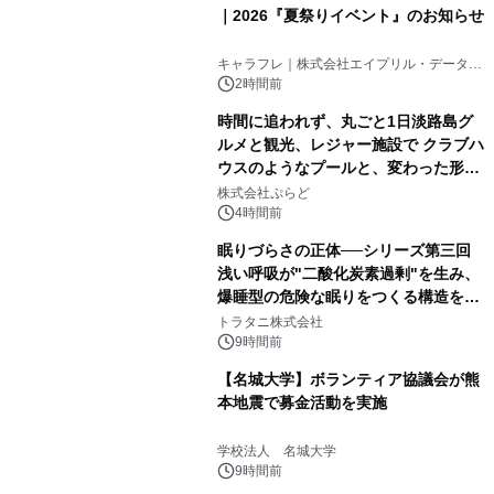
｜2026『夏祭りイベント』のお知らせ
キャラフレ｜株式会社エイプリル・データ・
デザインズ
2時間前
時間に追われず、丸ごと1日淡路島グ
ルメと観光、レジャー施設で クラブハ
ウスのようなプールと、変わった形の
サウナも 「THE BOXY AWAJI」のお
株式会社ぷらど
得な素泊まり連泊プランで
4時間前
眠りづらさの正体──シリーズ第三回
浅い呼吸が"二酸化炭素過剰"を生み、
爆睡型の危険な眠りをつくる構造を解
説
トラタニ株式会社
9時間前
【名城大学】ボランティア協議会が熊
本地震で募金活動を実施
学校法人 名城大学
9時間前