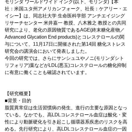
モリンダ ワールドワイド インク(以下、モリンダ)【本
社：米国ユタ州アメリカンフォーク、社長：ケアリー・エ
イシー】は、同志社大学 生命医科学部 アンチエイジング
リサーチセンター 米井嘉一 教授、八木雅之 教授との共同
研究により、老化の原因物質であるAGE(終末糖化産物／
Advanced Glycation End products)とコレステロールの関
与について、11月17日に開催された第14回 糖化ストレス
研究会の講演会において発表しました。
今回の研究では、さらにサンシュユやノニ(モリンダシト
リフォリア)葉などがLDL(悪玉)コレステロールの糖化抑制
に有意に働くことも確認されています。
【研究概要】
■背景・目的
脂質異常症は生活習慣病の発生、進行の主要な原因となっ
ている。なかでも、高LDLコレステロール血症は酸化・変
性により動脈硬化を引き起こし循環器系疾患のリスクを高
める。先行研究により、高LDLコレステロール血症の一因