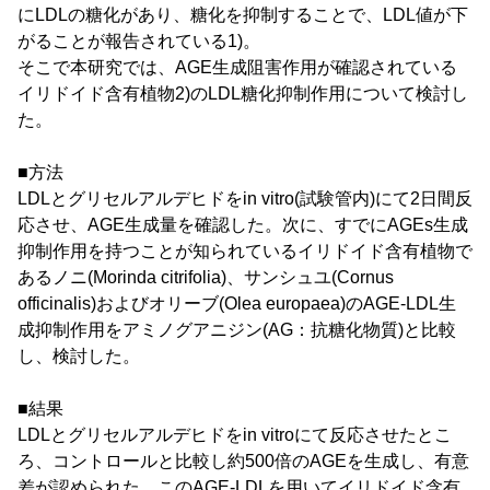
にLDLの糖化があり、糖化を抑制することで、LDL値が下
がることが報告されている1)。
そこで本研究では、AGE生成阻害作用が確認されている
イリドイド含有植物2)のLDL糖化抑制作用について検討し
た。
■方法
LDLとグリセルアルデヒドをin vitro(試験管内)にて2日間反
応させ、AGE生成量を確認した。次に、すでにAGEs生成
抑制作用を持つことが知られているイリドイド含有植物で
あるノニ(Morinda citrifolia)、サンシュユ(Cornus
officinalis)およびオリーブ(Olea europaea)のAGE-LDL生
成抑制作用をアミノグアニジン(AG：抗糖化物質)と比較
し、検討した。
■結果
LDLとグリセルアルデヒドをin vitroにて反応させたとこ
ろ、コントロールと比較し約500倍のAGEを生成し、有意
差が認められた。このAGE-LDLを用いてイリドイド含有