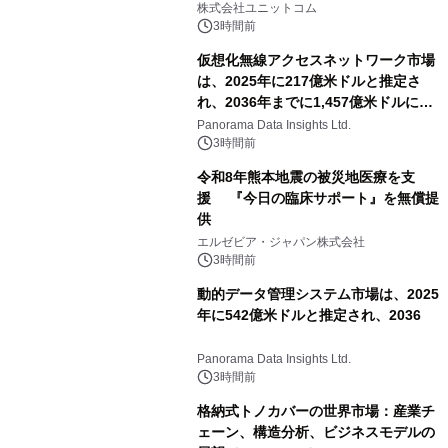
ゲーミングPCや高性能ノートPCなど
株式会社ユニットコム
対象iiyama PCのご購入で最大3万円分
3時間前
相当を還元
仮想化無線アクセスネットワーク市場
は、2025年に217億米ドルと推定さ
れ、2036年までに1,457億米ドルに達
すると予測されており、予測期間
Panorama Data Insights Ltd.
（2026年～2036年）
3時間前
令和8年熊本地震の被災地医療を支
援 『今日の臨床サポート』を無償提
供
エルゼビア・ジャパン株式会社
3時間前
動的データ管理システム市場は、2025
年に542億米ドルと推定され、2036
Panorama Data Insights Ltd.
3時間前
格納式トノカバーの世界市場：産業チ
ェーン、構造分析、ビジネスモデルの