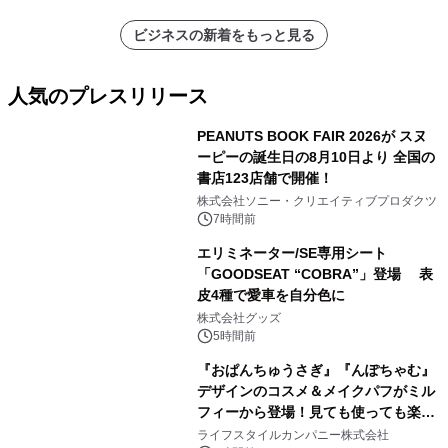
ビジネスの新着をもっと見る
人気のプレスリリース
PEANUTS BOOK FAIR 2026が スヌ
ーピーの誕生日の8月10日より 全国の
書店123店舗で開催！
1
株式会社ソニー・クリエイティブプロダクツ
7時間前
エリミネーター/SE専用シート
「GOODSEAT “COBRA”」登場 表
皮4種で愛車を自分色に
2
株式会社グッズ
5時間前
『おぱんちゅうさぎ』『んぽちゃむ』
デザインのコスメ＆メイクパフがミル
フィーから登場！見ても使っても楽し
3
い、ポップでキュートなコレクショ
ライフスタイルカンパニー株式会社