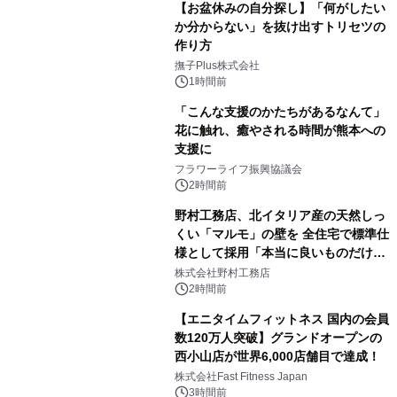
【お盆休みの自分探し】「何がしたい
か分からない」を抜け出すトリセツの
作り方
撫子Plus株式会社
1時間前
「こんな支援のかたちがあるなんて」
花に触れ、癒やされる時間が熊本への
支援に
フラワーライフ振興協議会
2時間前
野村工務店、北イタリア産の天然しっ
くい「マルモ」の壁を 全住宅で標準仕
様として採用「本当に良いものだけに
こだわる」
株式会社野村工務店
2時間前
【エニタイムフィットネス 国内の会員
数120万人突破】グランドオープンの
西小山店が世界6,000店舗目で達成！
株式会社Fast Fitness Japan
3時間前