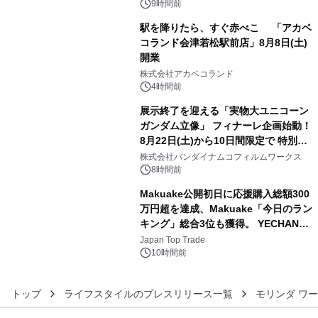
ン。
9時間前
駅を降りたら、すぐ赤べこ 「アカベ
コランド会津若松駅前店」8月8日(土)
開業
4
株式会社アカベコランド
4時間前
展示終了を迎える「実物大ユニコーン
ガンダム立像」 フィナーレ企画始動！
8月22日(土)から10日間限定で 特別映
5
像『UNICORN GUNDAM Statue ―
株式会社バンダイナムコフィルムワークス
BEYOND POSSIBILITY ―』を上映！
8時間前
Makuake公開初日に応援購入総額300
万円超を達成、Makuake「今日のラン
キング」総合3位も獲得。 YECHAN音
6
浴シンギングボウル第2弾の大型サイ
Japan Top Trade
ズ（XL・2XL・3XL）を先行販売中
10時間前
トップ
ライフスタイルのプレスリリース一覧
モリンダ ワ