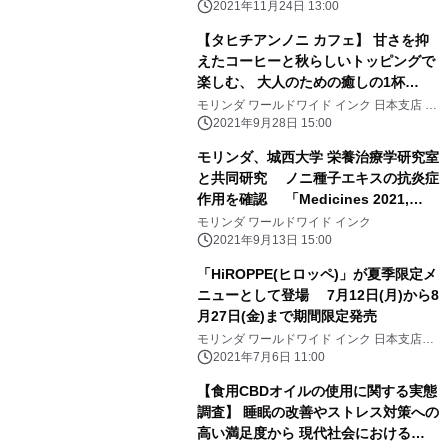
タヒチアンノニ カフェ
ズン限定メニューとして登場
2021年11月24日 13:00
【タヒチアンノニ カフェ】 甘さを抑
えたコーヒーと秋らしいトッピングで
楽しむ、 大人のための癒しの1杯
「MCTオイル入りアイスチョコレート
モリンダ ワールドワイド インク 日本支店 タ
ヒチアンノニ カフェ
ラテ／ ホットキャラメルラテ」 秋の
2021年9月28日 15:00
限定メニューとして登場 10月5日
モリンダ、城西大学 栄養治療学研究室
(火)から11月26日(金)まで期間限定発
と共同研究 ノニ種子エキスの抗炎症
売
作用を確認 「Medicines 2021,
8(8), 43;」誌に掲載
モリンダ ワールドワイド インク
2021年9月13日 15:00
「HiROPPE(ヒロッペ)」が夏季限定メ
ニューとして登場 7月12日(月)から8
月27日(金)まで期間限定発売
モリンダ ワールドワイド インク 日本支店
タヒチアンノニ カフェ
2021年7月6日 11:00
【食用CBDオイルの使用に関する実態
調査】 睡眠の改善やストレス対策への
高い満足度から 現代社会における