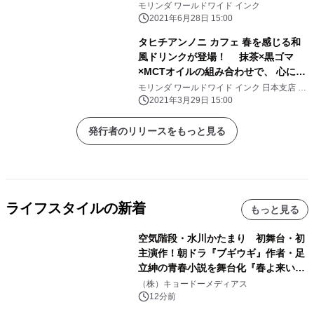
QOL向上への有効性と安全性を確認
モリンダ ワールドワイド インク
第21回日本抗加齢医学会総会で発表
2021年6月28日 15:00
タヒチアンノニ カフェ 春を感じる和
風ドリンクが登場！ 抹茶×黒ゴマ
×MCTオイルの組み合わせで、 心にも
カラダにも優しい1杯 「MCTオイル
モリンダ ワールドワイド インク 日本支店 タ
ヒチアンノニ カフェ
入り くろごまっちゃ」が春の限定メニ
2021年3月29日 15:00
ューとして登場 4月1日(木)から4月
30日(金)まで期間限定発売
発行者のリリースをもっと見る
ライフスタイルの新着
もっと見る
空気階段・水川かたまり 初舞台・初
主演作！朝ドラ『ブギウギ』作者・足
立紳の青春小説を舞台化『春よ来い、
マジで来い』キービジュアル解禁！
（株）キョードーメディアス
12分前