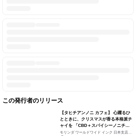
この発行者のリリース
【タヒチアンノニ カフェ】 心躍るひ
とときに、クリスマスが香る本格派チ
ャイを 「CBD＋スパイシーノニチャ
イラテ」(ICED／HOT) ホリデーシー
モリンダ ワールドワイド インク 日本支店