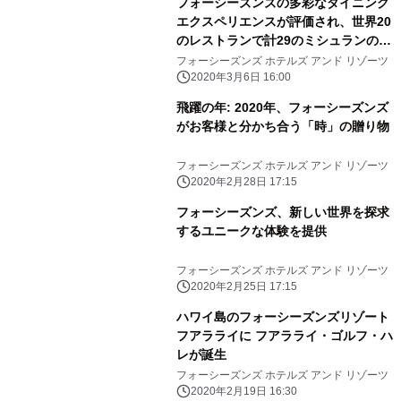
フォーシーズンズの多彩なダイニング
エクスペリエンスが評価され、世界20
のレストランで計29のミシュランの星
を獲得
フォーシーズンズ ホテルズ アンド リゾーツ
2020年3月6日 16:00
飛躍の年: 2020年、フォーシーズンズ
がお客様と分かち合う「時」の贈り物
フォーシーズンズ ホテルズ アンド リゾーツ
2020年2月28日 17:15
フォーシーズンズ、新しい世界を探求
するユニークな体験を提供
フォーシーズンズ ホテルズ アンド リゾーツ
2020年2月25日 17:15
ハワイ島のフォーシーズンズリゾート
フアラライに フアラライ・ゴルフ・ハ
レが誕生
フォーシーズンズ ホテルズ アンド リゾーツ
2020年2月19日 16:30