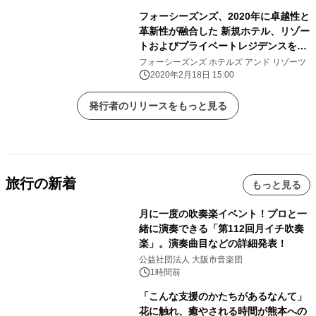
フォーシーズンズ、2020年に卓越性と
革新性が融合した 新規ホテル、リゾー
トおよびプライベートレジデンスを開
業
フォーシーズンズ ホテルズ アンド リゾーツ
2020年2月18日 15:00
発行者のリリースをもっと見る
旅行の新着
もっと見る
月に一度の吹奏楽イベント！プロと一
緒に演奏できる「第112回月イチ吹奏
楽」。演奏曲目などの詳細発表！
公益社団法人 大阪市音楽団
1時間前
「こんな支援のかたちがあるなんて」
花に触れ、癒やされる時間が熊本への