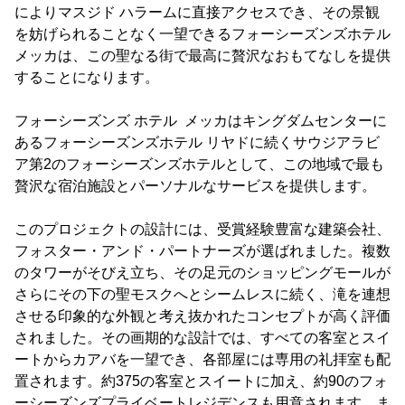
によりマスジド ハラームに直接アクセスでき、その景観
を妨げられることなく一望できるフォーシーズンズホテル
メッカは、この聖なる街で最高に贅沢なおもてなしを提供
することになります。
フォーシーズンズ ホテル メッカはキングダムセンターに
あるフォーシーズンズホテル リヤドに続くサウジアラビ
ア第2のフォーシーズンズホテルとして、この地域で最も
贅沢な宿泊施設とパーソナルなサービスを提供します。
このプロジェクトの設計には、受賞経験豊富な建築会社、
フォスター・アンド・パートナーズが選ばれました。複数
のタワーがそびえ立ち、その足元のショッピングモールが
さらにその下の聖モスクへとシームレスに続く、滝を連想
させる印象的な外観と考え抜かれたコンセプトが高く評価
されました。その画期的な設計では、すべての客室とスイ
ートからカアバを一望でき、各部屋には専用の礼拝室も配
置されます。約375の客室とスイートに加え、約90のフォ
ーシーズンズプライベートレジデンスも用意されます。ま