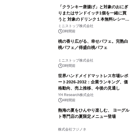
「クランキー唐揚げ」と対象のおにぎ
りまたはサンドイッチ1個を一緒に買
うと 対象のドリンク１本無料レシート
クーポンもらえる！※1
ミニストップ株式会社
3時間前
桃の香り広がる、幸せパフェ。完熟白
桃パフェ／得盛白桃パフェ
ミニストップ株式会社
3時間前
世界ハンドメイドマットレス市場レポ
ート2026-2032：企業ランキング、価
格動向、売上推移、今後の見通し
YH Research株式会社
4時間前
熱海の夏をひんやり楽しむ、 ヨーグル
ト専門店の夏限定メニュー登場
株式会社フジノネ