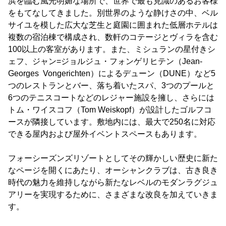
浜を臨む風光明媚な場所で、世界で最も見識のあるお客様
をもてなしてきました。別世界のような静けさの中、ベル
サイユを模した広大な芝生と庭園に囲まれた低層ホテルは
複数の宿泊棟で構成され、数軒のコテージとヴィラを含む
100以上の客室があります。また、ミシュランの星付きシ
ェフ、ジャン=ジョルジュ・フォンゲリヒテン（Jean-
Georges Vongerichten）によるデューン（DUNE）など5
つのレストランとバー、落ち着いたスパ、3つのプールと
6つのテニスコートなどのレジャー施設を擁し、さらには
トム・ワイスコフ（Tom Weiskopf）が設計したゴルフコ
ースが隣接しています。敷地内には、最大で250名に対応
できる屋内および屋外イベントスペースもあります。
フォーシーズンズリゾートとしてその輝かしい歴史に新た
なページを開くにあたり、オーシャンクラブは、古き良き
時代の魅力を維持しながら新たなレベルのモダンラグジュ
アリーを実現するために、さまざまな改良を加えていきま
す。