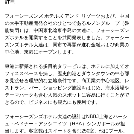
計画
フォーシーズンズ ホテルズ アンド リゾーツおよび、中国
の大手不動産開発会社のひとつであるルノングループ（魯
能集団）は、中国東北遼東半島の大連に、フォーシーズン
ズホテルを開業することを共同発表しました。フォーシー
ズンズホテル大連は、同市で再開が進む金融および商業の
中心地、東港にオープンします。
東港に新築される多目的タワービルは、ホテルに加えてオ
フィススペースを擁し、歴史的港とダウンタウンの中心部
を見渡せる理想的な立地条件です。商工業の中心地区、レ
ストラン、バー、ショッピング施設をはじめ、海水浴場や
テーマパークも含む人気のスポットに容易に行くことがで
きるので、ビジネスにも観光にも便利です。
フォーシーズンズホテル大連の設計はNBBJ上海とハーシ
ュ・ベドナー・アソシエイツ（HBA）シンガポールが担
当します。客室数はスイートを含む250室、他にプール、