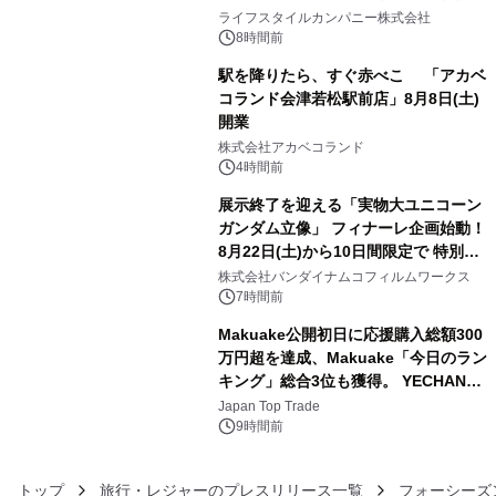
3
い、ポップでキュートなコレクショ
ライフスタイルカンパニー株式会社
ン。
8時間前
駅を降りたら、すぐ赤べこ 「アカベ
コランド会津若松駅前店」8月8日(土)
開業
4
株式会社アカベコランド
4時間前
展示終了を迎える「実物大ユニコーン
ガンダム立像」 フィナーレ企画始動！
8月22日(土)から10日間限定で 特別映
5
像『UNICORN GUNDAM Statue ―
株式会社バンダイナムコフィルムワークス
BEYOND POSSIBILITY ―』を上映！
7時間前
Makuake公開初日に応援購入総額300
万円超を達成、Makuake「今日のラン
キング」総合3位も獲得。 YECHAN音
6
浴シンギングボウル第2弾の大型サイ
Japan Top Trade
ズ（XL・2XL・3XL）を先行販売中
9時間前
トップ
旅行・レジャーのプレスリリース一覧
フォーシーズ