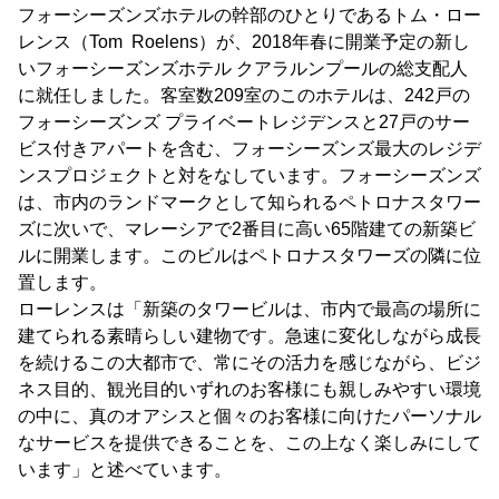
フォーシーズンズホテルの幹部のひとりであるトム・ロー
レンス（Tom Roelens）が、2018年春に開業予定の新し
いフォーシーズンズホテル クアラルンプールの総支配人
に就任しました。客室数209室のこのホテルは、242戸の
フォーシーズンズ プライベートレジデンスと27戸のサー
ビス付きアパートを含む、フォーシーズンズ最大のレジデ
ンスプロジェクトと対をなしています。フォーシーズンズ
は、市内のランドマークとして知られるペトロナスタワー
ズに次いで、マレーシアで2番目に高い65階建ての新築ビ
ルに開業します。このビルはペトロナスタワーズの隣に位
置します。
ローレンスは「新築のタワービルは、市内で最高の場所に
建てられる素晴らしい建物です。急速に変化しながら成長
を続けるこの大都市で、常にその活力を感じながら、ビジ
ネス目的、観光目的いずれのお客様にも親しみやすい環境
の中に、真のオアシスと個々のお客様に向けたパーソナル
なサービスを提供できることを、この上なく楽しみにして
います」と述べています。