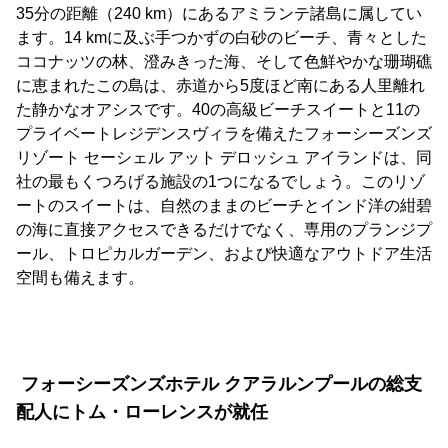
35分の距離（240 km）にあるアミランテ諸島に属してい
ます。14 kmに及ぶ手つかずの白砂のビーチ、青々とした
ココナッツの林、澄みきった海、そして色鮮やかな珊瑚礁
に恵まれたこの島は、赤道から5度ほど南にある人里離れ
た静かなオアシスです。40の高級ビーチスイートと11の
プライベートレジデンスヴィラを備えたフォーシーズンズ
リゾート セーシェル アット デロッシュ アイランドは、同
社の最もくつろげる施設の1つになるでしょう。このリゾ
ートのスイートは、自然のままのビーチとインド洋の紺碧
の海に直接アクセスできるだけでなく、専用のプランジプ
ール、トロピカルガーデン、および快適なアウトドア生活
空間も備えます。
フォーシーズンズホテル クアラルンプールの総支
配人にトム・ローレンスが就任