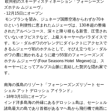
欧州初のスキーディスティネーション「フォーシーズン
ズホテル ムジェーヴ」
- 12月15日にオープン
モンブランを望み、ジュネーブ国際空港からわずか70キ
ロという利便性に恵まれたムジェーヴは、130本超の整備
されたアルペンコース、深々と降り積もる新雪、圧雪され
ていないオフピステなど、上級スキーヤーのパラダイスで
す。モン・ダルボワのゲレンデにダイレクトにアクセスで
きるムジェーヴ初のホテルとして、そびえ立つモン・ダル
ボワの麓に抱かれるように建つ55室のフォーシーズンズ
ホテル ムジェーヴ (Four Seasons Hotel Megeve) は、ス
キーヤーにとってアルプス山脈に直結した贅沢な隠れ家で
す。
南海の孤島のリゾート「フォーシーズンズリゾート セー
シェル アット デロッシュ アイランド」
- 18年3月1日にオープン
インド洋多島海の外縁にあるデロッシュ島は、セーシェル
諸島最大の島であり首都があるマヘ島から飛行機で南西に