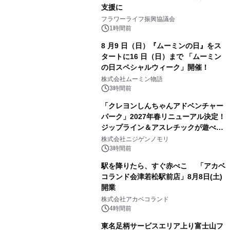
支援に
フラワーライフ振興協議会
1時間前
8 月9 日（日）『ムーミンの日』をス
タートに16 日（日）まで 「ムーミン
の日スペシャルウィーク」開催！
株式会社ムーミン物語
3時間前
「クレヨンしんちゃんアドベンチャー
パーク」2027年春リニューアル決定！
ジップライン＆アスレチックが遊べる
のは今年が最後！ 「ラスト！ドキがム
株式会社ニジゲンノモリ
ネムネ～大作戦！」始動
3時間前
駅を降りたら、すぐ赤べこ 「アカベ
コランド会津若松駅前店」8月8日(土)
開業
株式会社アカベコランド
4時間前
東名足柄サービスエリア上り富士山フ