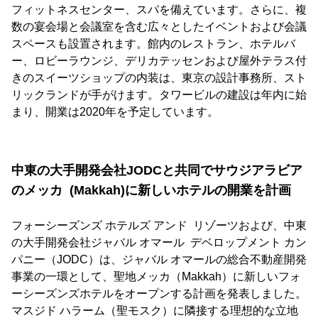
フィットネスセンター、スパを備えています。さらに、複
数の宴会場と会議室を含む広々としたイベントおよび会議
スペースも設置されます。館内のレストラン、ホテルバ
ー、ロビーラウンジ、デリカテッセンおよび屋外テラス付
きのスイーツショップの内装は、東京の設計事務所、スト
リックランドが手がけます。タワービルの建設は年内に始
まり、開業は2020年を予定しています。
中東の大手開発会社JODCと共同でサウジアラビア
のメッカ (Makkah)に新しいホテルの開業を計画
フォーシーズンズ ホテルズ アンド リゾーツおよび、中東
の大手開発会社ジャバル オマール デベロップメント カン
パニー（JODC）は、ジャバル オマールの総合不動産開発
事業の一環として、聖地メッカ（Makkah）に新しいフォ
ーシーズンズホテルをオープンする計画を発表しました。
マスジド ハラーム（聖モスク）に隣接する理想的な立地