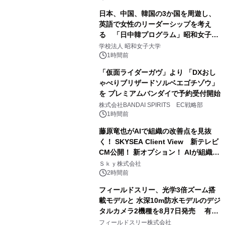
日本、中国、韓国の3か国を周遊し、
英語で女性のリーダーシップを考え
る 「日中韓プログラム」昭和女子大
学で開催
学校法人 昭和女子大学
1時間前
「仮面ライダーガヴ」より 「DXおし
ゃべりブリザードソルベエゴチゾウ」
を プレミアムバンダイで予約受付開始
株式会社BANDAI SPIRITS EC戦略部
1時間前
藤原竜也がAIで組織の改善点を見抜
く！ SKYSEA Client View 新テレビ
CM公開！ 新オプション！ AIが組織の
業務実態を分析し労務改善を支援。 藤
Ｓｋｙ株式会社
原竜也メイキング動画公開 「もしAIが
2時間前
自分を分析したら、すぐ休めと言われ
フィールドスリー、光学3倍ズーム搭
る自信がある」「昨年の夏はカブトム
載モデルと 水深10m防水モデルのデジ
シを捕まえたり、虫と戦ったり…」
タルカメラ2機種を8月7日発売 有効
約1300万画素、用途別に選べるコンデ
フィールドスリー株式会社