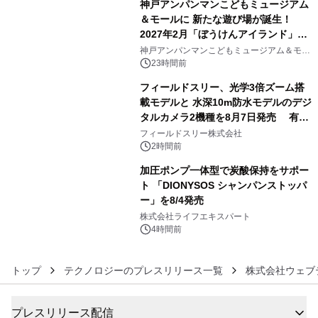
神戸アンパンマンこどもミュージアム
＆モールに 新たな遊び場が誕生！
2027年2月「ぼうけんアイランド」が
4
オープン
神戸アンパンマンこどもミュージアム＆モー
ル
23時間前
フィールドスリー、光学3倍ズーム搭
載モデルと 水深10m防水モデルのデジ
タルカメラ2機種を8月7日発売 有効
5
約1300万画素、用途別に選べるコンデ
フィールドスリー株式会社
ジ新登場
2時間前
加圧ポンプ一体型で炭酸保持をサポー
ト 「DIONYSOS シャンパンストッパ
ー」を8/4発売
6
株式会社ライフエキスパート
4時間前
トップ
テクノロジーのプレスリリース一覧
株式会社ウェブ
プレスリリース配信