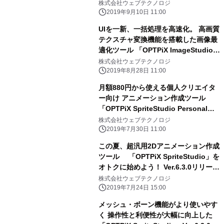
オンラインストアで導入～
株式会社ウェブテクノロジ
2019年9月10日 11:00
UIを一新、一括処理を高速化。 高画質
テクスチャ変換機能を搭載した画像最
適化ツール 「OPTPiX ImageStudio
8」を発売
株式会社ウェブテクノロジ
2019年8月28日 11:00
月額880円から使える個人クリエイタ
ー向け アニメーション作成ツール
「OPTPiX SpriteStudio Personal」
をリリース
株式会社ウェブテクノロジ
2019年7月30日 11:00
この夏、超汎用2Dアニメーション作成
ツール 「OPTPiX SpriteStudio」を
オトクに始めよう！ Ver.6.3.0リリース
記念10％OFFキャンペーンを実施
株式会社ウェブテクノロジ
2019年7月24日 15:00
メッシュ・ボーン機能がより使いやす
く 操作性と利便性が大幅に向上した