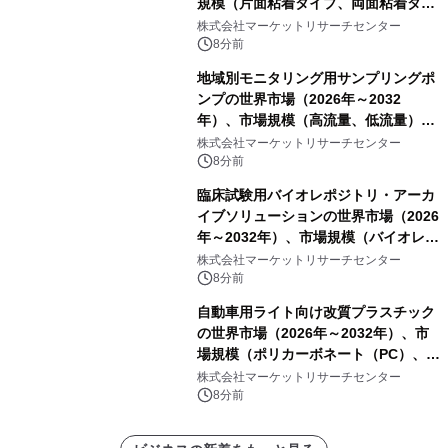
規模（片面粘着タイプ、両面粘着タイ
プ）・分析レポートを発表
株式会社マーケットリサーチセンター
8分前
地域別モニタリング用サンプリングポ
ンプの世界市場（2026年～2032
年）、市場規模（高流量、低流量）・
分析レポートを発表
株式会社マーケットリサーチセンター
8分前
臨床試験用バイオレポジトリ・アーカ
イブソリューションの世界市場（2026
年～2032年）、市場規模（バイオレポ
ジトリサービス、アーカイブソリュー
株式会社マーケットリサーチセンター
ションサービス）・分析レポートを発
8分前
表
自動車用ライト向け改質プラスチック
の世界市場（2026年～2032年）、市
場規模（ポリカーボネート（PC）、ポ
リメチルメタクリレート
株式会社マーケットリサーチセンター
（PMMA））・分析レポートを発表
8分前