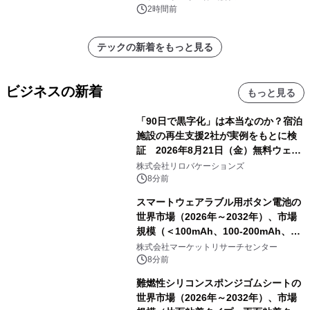
ジ新登場
2時間前
テックの新着をもっと見る
ビジネスの新着
もっと見る
「90日で黒字化」は本当なのか？宿泊
施設の再生支援2社が実例をもとに検
証 2026年8月21日（金）無料ウェビ
ナー開催
株式会社リロバケーションズ
8分前
スマートウェアラブル用ボタン電池の
世界市場（2026年～2032年）、市場
規模（＜100mAh、100-200mAh、＞
200mAh）・分析レポートを発表
株式会社マーケットリサーチセンター
8分前
難燃性シリコンスポンジゴムシートの
世界市場（2026年～2032年）、市場