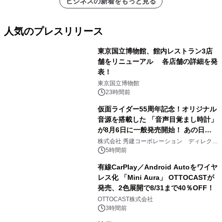
ビジネスの新着をもっと見る
人気のプレスリリース
東京国立博物館、館内レストラン3店
舗をリニューアル 各店舗の詳細を発
表！
1
東京国立博物館
23時間前
仮面ライダー55周年記念！オリジナル
音源を搭載した 「音声目覚まし時計」
が8月6日に一般発売開始！ あの日の
2
大興奮が今甦る
株式会社 秀建コーポレーション ディレクト
アートギャラリー
5時間前
有線CarPlay／Android Autoをワイヤ
レス化 「Mini Aura」 OTTOCASTが
発売、2色展開で8/31まで40％OFF！
3
OTTOCAST株式会社
3時間前