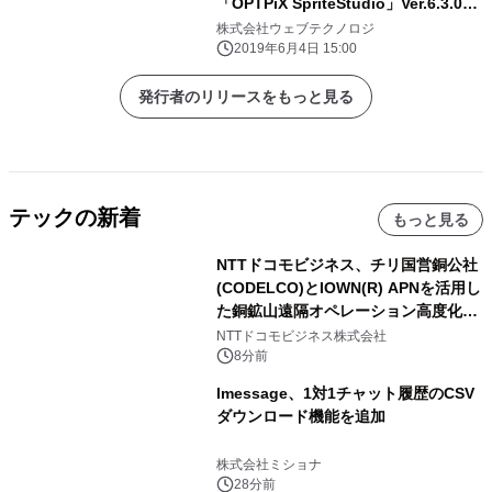
「OPTPiX SpriteStudio」Ver.6.3.0を
リリース
株式会社ウェブテクノロジ
2019年6月4日 15:00
発行者のリリースをもっと見る
テックの新着
もっと見る
NTTドコモビジネス、チリ国営銅公社
(CODELCO)とIOWN(R) APNを活用し
た銅鉱山遠隔オペレーション高度化に
向けた調査・実証を開始
NTTドコモビジネス株式会社
8分前
lmessage、1対1チャット履歴のCSV
ダウンロード機能を追加
株式会社ミショナ
28分前