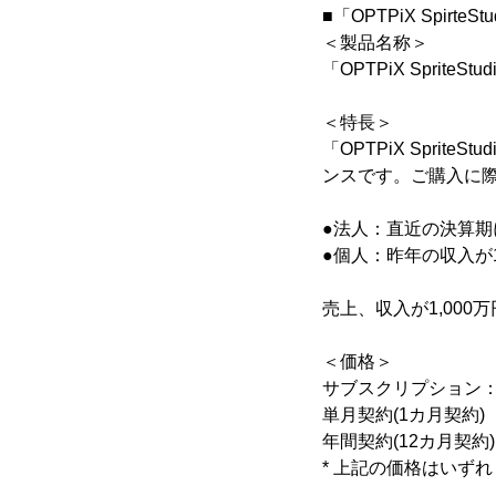
■「OPTPiX SpirteS
＜製品名称＞
「OPTPiX Sprite
＜特長＞
「OPTPiX Sprit
ンスです。ご購入に
●法人：直近の決算期
●個人：昨年の収入が1
売上、収入が1,00
＜価格＞
サブスクリプション
単月契約(1カ月契約)
年間契約(12カ月契約) 
* 上記の価格はいず