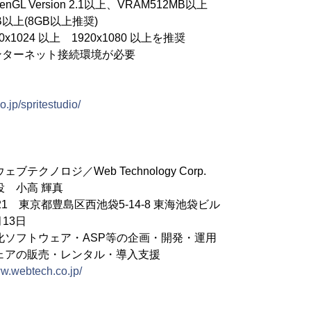
Version 2.1以上、VRAM512MB以上
以上(8GB以上推奨)
1024 以上 1920x1080 以上を推奨
ンターネット接続環境が必要
＞
.jp/spritestudio/
クノロジ／Web Technology Corp.
役 小高 輝真
021 東京都豊島区西池袋5-14-8 東海池袋ビル
13日
化ソフトウェア・ASP等の企画・開発・運用
販売・レンタル・導入支援
ww.webtech.co.jp/