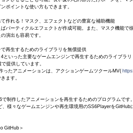
ピンポイントな使い方もできます。
べて作れる！マスク、エフェクトなどの豊富な補助機能
えばパーティクルエフェクトが作成可能。また、マスク機能で
えの演出も容易です。
ンで再生するためのライブラリを無償提供
 Engine 4といった主要なゲームエンジンで再生するためのライブラリ「S
無償で提供しています。
udioで作ったアニメーションは、アクションゲームツクールMV(
https:
できます。
Studio 6で制作したアニメーションを再生するためのプログラムです。Un
L5など、様々なゲームエンジンや再生環境用のSS6PlayerをGitH
io GitHub＞