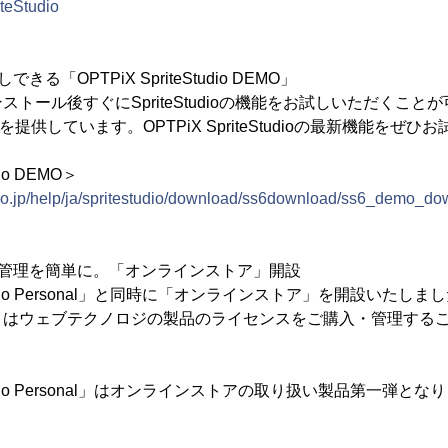
iteStudio
る「OPTPiX SpriteStudio DEMO」
トール後すぐにSpriteStudioの機能をお試しいただくことが可
DEMO」を提供しています。OPTPiX SpriteStudioの最新機能をぜ
dio DEMO＞
co.jp/help/ja/spritestudio/download/ss6download/ss6_demo_do
・管理を簡単に。「オンラインストア」開設
eStudio Personal」と同時に「オンラインストア」を開設いたしま
」はウェブテクノロジの製品のライセンスをご購入・管理する
teStudio Personal」はオンラインストアの取り扱い製品第一弾