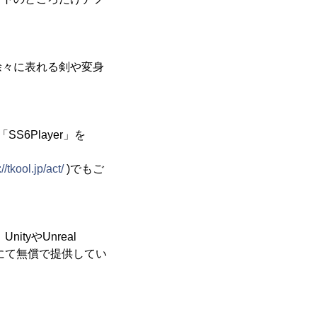
徐々に表れる剣や変身
S6Player」を
//tkool.jp/act/
)でもご
ityやUnreal
ubにて無償で提供してい