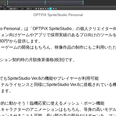
OPTPiX SpriteStudio Personal
Studio Personal」は「OPTPiX SpriteStudio」の個人ク
フォン向けゲームやアプリで採用実績のあるプロ向けのツール
80円*から提供します。
ィーゲームの開発はもちろん、映像作品の制作にもご利用いた
プション契約時の月額換算価格(税別)です。
SpriteStudio Ver.6の機能やプレイヤーが利用可能
ルライセンスと同様にSpriteStudio Ver.6に搭載されて
きます。
力的に動かそう！臨機応変に使えるメッシュ・ボーン機能
ニキャラクターのアニメーションはもちろん、等身の高いモデ
ションさせることも可能。長い髪の毛の部分だけボーンを、マ