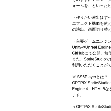
ォームを、といった
・作りたい演出はす
エフェクト機能を使
の演出、画面切り替
・主要ゲームエンジ
UnityやUnreal
GitHubにて公開、
また、SpriteSt
利用いただくことが
※ SS6Playerとは？
OPTPiX Sprite
Engine 4、HTM
ます。
＜OPTPiX SpriteStud