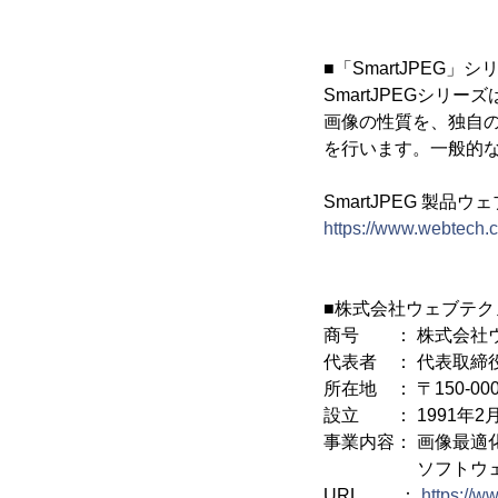
■「SmartJPEG」
SmartJPEGシ
画像の性質を、独自
を行います。一般的な
SmartJPEG 製品ウ
https://www.webtech.c
■株式会社ウェブテク
商号 ： 株式会社ウェブテ
代表者 ： 代表取締
所在地 ： 〒150-0
設立 ： 1991年2月
事業内容： 画像最適
ソフトウェアの
URL ：
https://w