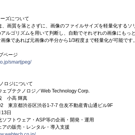
シリーズについて
リーズは、画質を落とさずに、画像のファイルサイズを軽量化する
のアルゴリズムを用いて判断し、自動でそれぞれの画像にもっ
画像であれば元画像の半分から1/3程度まで軽量化が可能です
ェブページ
o.jp/smartjpeg/
ノロジについて
クノロジ／Web Technology Corp.
役 小高 輝真
002 東京都渋谷区渋谷1-7-7 住友不動産青山通ビル9F
13日
化ソフトウェア・ASP等の企画・開発・運用
販売・レンタル・導入支援
ww.webtech.co.jp/