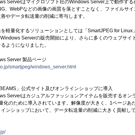
Windows Serverはマイクロソフト社のWindows Server上で
PNG、WebPなどの画像の画質を落とすことなく、ファイルサ
改善やデータ転送量の削減に寄与します。
軽量化するソリューションとしては「SmartJPEG for Lin
 for Windows Serverの販売開始により、さらに多くのウェ
けるようになりました。
dows Server 製品ページ
o.jp/smartjpeg/windows_server.html
BEAMS」公式サイト及びオンラインショップに導入
r Windows Serverはカジュアルファッションアイテムを販売する
軽量化のために導入されています。解像度が大きく、1ページあ
ラインショップにおいて、データ転送量の削減に大きく貢献し
jp/