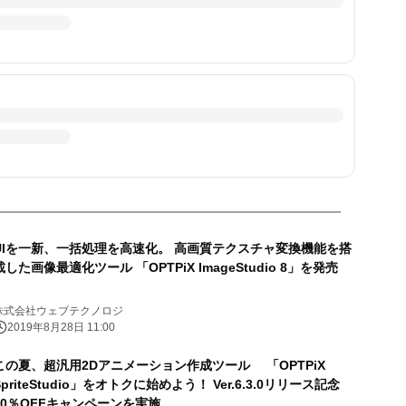
UIを一新、一括処理を高速化。 高画質テクスチャ変換機能を搭
載した画像最適化ツール 「OPTPiX ImageStudio 8」を発売
株式会社ウェブテクノロジ
2019年8月28日 11:00
この夏、超汎用2Dアニメーション作成ツール 「OPTPiX
SpriteStudio」をオトクに始めよう！ Ver.6.3.0リリース記念
10％OFFキャンペーンを実施