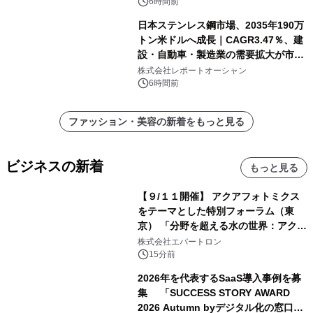
6時間前
日本ステンレス鋼市場、2035年190万
トン米ドルへ成長｜CAGR3.47％、建
設・自動車・製造業の需要拡大が市場
を牽引
株式会社レポートオーシャン
6時間前
ファッション・美容の新着をもっと見る
ビジネスの新着
もっと見る
【９/１１開催】 アクアフォトミクス
をテーマとした特別フォーラム（東
京） 「分野を超える水の世界：アクア
フォトミクスが切り拓く新しい科学の
株式会社エバートロン
地平」を開催
15分前
2026年を代表するSaaS導入事例を募
集 「SUCCESS STORY AWARD
2026 Autumn byデジタル化の窓口」