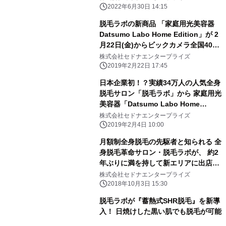
エディション2(セカンド)」 2022年
2022年6月30日 14:15
7月1日新発売
脱毛ラボの新商品 「家庭用光美容器
Datsumo Labo Home Edition」が 2
月22日(金)からビックカメラ全国40店
舗で店頭販売開始！
株式会社セドナエンタープライズ
2019年2月22日 17:45
日本企業初！？実績34万人の人気全身
脱毛サロン「脱毛ラボ」から 家庭用光
美容器「Datsumo Labo Home
Edition」発売！
株式会社セドナエンタープライズ
2019年2月4日 10:00
月額制全身脱毛の先駆者と知られる 全
身脱毛革命サロン・脱毛ラボが、 約2
年ぶりに満を持して新エリアに出店決
定！！
株式会社セドナエンタープライズ
2018年10月3日 15:30
脱毛ラボが『蓄熱式SHR脱毛』を新導
入！ 日焼けした黒い肌でも脱毛が可能