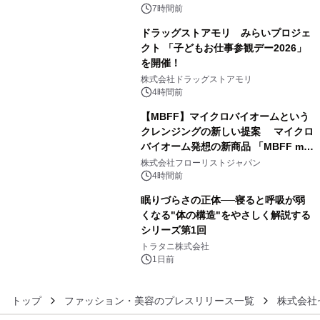
ぐっと豊かに
7時間前
ドラッグストアモリ みらいプロジェ
クト 「子どもお仕事参観デー2026」
を開催！
4
株式会社ドラッグストアモリ
4時間前
【MBFF】マイクロバイオームという
クレンジングの新しい提案 マイクロ
バイオーム発想の新商品 「MBFF mb
5
クレンジングPRO」を2026年8月6日
株式会社フローリストジャパン
発売
4時間前
眠りづらさの正体──寝ると呼吸が弱
くなる"体の構造"をやさしく解説する
シリーズ第1回
6
トラタニ株式会社
1日前
トップ
ファッション・美容のプレスリリース一覧
株式会社