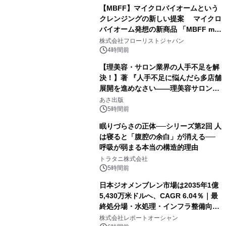
【MBFF】マイクロバイオームという
クレンジングの新しい提案 マイクロ
バイオーム発想の新商品 「MBFF mb
クレンジングPRO」を2026年8月6日
株式会社フローリストジャパン
発売
4時間前
【理美容・サロン業界の人手不足を解
決！】著 『人手不足に悩んだら多店舗
展開を進めなさい――理美容サロン
「多店舗展開」の教科書』2026年8月
あさ出版
24日（月）発売
5時間前
眠りづらさの正体──シリーズ第2回 人
は寝ると「腹腔の余白」が消える──
呼吸が弱まる本当の構造的理由
トラタニ株式会社
5時間前
日本ジオメンブレン市場は2035年1億
5,430万米ドルへ、CAGR 6.04％｜最
終処分場・水処理・インフラ整備向け
需要拡大
株式会社レポートオーシャン