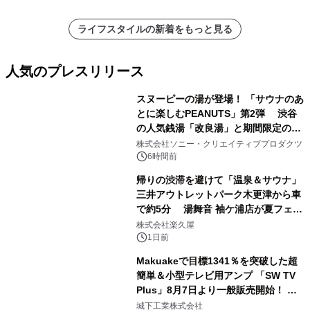
ライフスタイルの新着をもっと見る
人気のプレスリリース
スヌーピーの湯が登場！ 「サウナのあ
とに楽しむPEANUTS」第2弾 渋谷
の人気銭湯「改良湯」と期間限定のコ
1
ラボレーション サウナイキタイコラ
株式会社ソニー・クリエイティブプロダクツ
ボグッズも発売決定！
6時間前
帰りの渋滞を避けて「温泉＆サウナ」
三井アウトレットパーク木更津から車
で約5分 湯舞音 袖ケ浦店が夏フェア
2
メニューを提供
株式会社楽久屋
1日前
Makuakeで目標1341％を突破した超
簡単＆小型テレビ用アンプ 「SW TV
Plus」8月7日より一般販売開始！ ケ
3
ーブル1本つなぐだけ、テレビの音が
城下工業株式会社