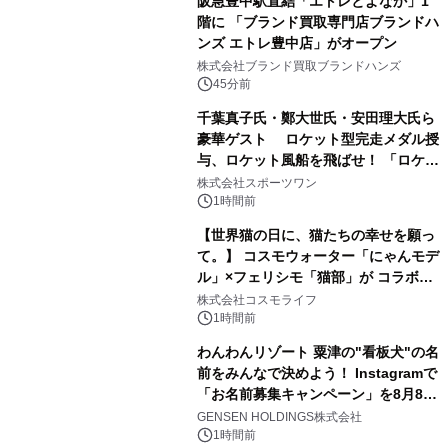
阪急豊中駅直結「エトレとよなか」1
階に 「ブランド買取専門店ブランドハ
ンズ エトレ豊中店」がオープン
株式会社ブランド買取ブランドハンズ
45分前
千葉真子氏・鄭大世氏・安田理大氏ら
豪華ゲスト ロケット型完走メダル授
与、ロケット風船を飛ばせ！ 「ロケッ
トマラソン2026」開催
株式会社スポーツワン
1時間前
【世界猫の日に、猫たちの幸せを願っ
て。】 コスモウォーター「にゃんモデ
ル」×フェリシモ「猫部」が コラボキ
ャンペーンを実施
株式会社コスモライフ
1時間前
わんわんリゾート 粟津の"看板犬"の名
前をみんなで決めよう！ Instagramで
「お名前募集キャンペーン」を8月8日
(土)より開催
GENSEN HOLDINGS株式会社
1時間前