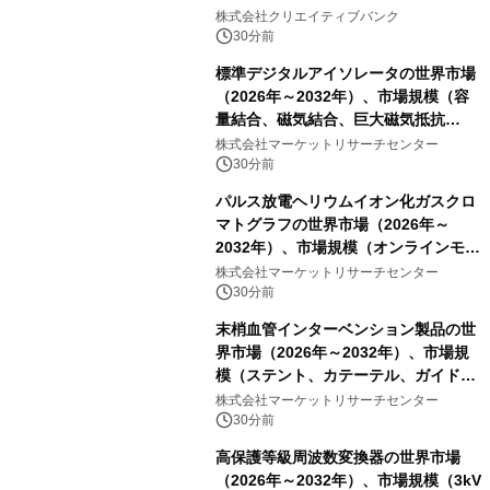
開催
株式会社クリエイティブバンク
30分前
標準デジタルアイソレータの世界市場
（2026年～2032年）、市場規模（容
量結合、磁気結合、巨大磁気抵抗
（GMR））・分析レポートを発表
株式会社マーケットリサーチセンター
30分前
パルス放電ヘリウムイオン化ガスクロ
マトグラフの世界市場（2026年～
2032年）、市場規模（オンラインモニ
タリング型、ラボラトリー型）・分析
株式会社マーケットリサーチセンター
レポートを発表
30分前
末梢血管インターベンション製品の世
界市場（2026年～2032年）、市場規
模（ステント、カテーテル、ガイドワ
イヤー、シース、下大静脈フィルタ
株式会社マーケットリサーチセンター
ー、その他）・分析レポートを発表
30分前
高保護等級周波数変換器の世界市場
（2026年～2032年）、市場規模（3kV