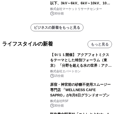
以下、3kV～6kV、6kV～10kV、10kV
超）・分析レポートを発表
株式会社マーケットリサーチセンター
30分前
ビジネスの新着をもっと見る
ライフスタイルの新着
もっと見る
【９/１１開催】 アクアフォトミクス
をテーマとした特別フォーラム（東
京） 「分野を超える水の世界：アクア
フォトミクスが切り拓く新しい科学の
株式会社エバートロン
地平」を開催
15分前
原宿・神宮前の砂糖不使用スムージー
専門店 「WELLNESS CAFE
SAPRO」が8月8日グランドオープン
株式会社RSF
30分前